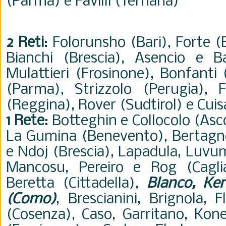
(Parma) e Favilli (Ternana)
2 Reti
: Folorunsho (Bari), Forte 
Bianchi (Brescia), Asencio e Bal
Mulattieri (Frosinone), Bonfanti
(Parma), Strizzolo (Perugia),
(Reggina), Rover (Sudtirol) e Cui
1 Rete
: Botteghin e Collocolo (Asc
La Gumina (Benevento), Bertagnol
e Ndoj (Brescia), Lapadula, Lu
Mancosu, Pereiro e Rog (Caglia
Beretta (Cittadella),
Blanco, Ke
(Como)
, Brescianini, Brignola, F
(Cosenza), Caso, Garritano, Ko