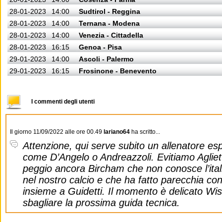
28-01-2023
14:00
Sudtirol - Reggina
28-01-2023
14:00
Ternana - Modena
28-01-2023
14:00
Venezia - Cittadella
28-01-2023
16:15
Genoa - Pisa
29-01-2023
14:00
Ascoli - Palermo
29-01-2023
16:15
Frosinone - Benevento
I commenti degli utenti
Il giorno 11/09/2022 alle ore 00.49
lariano64
ha scritto...
Attenzione, qui serve subito un allenatore es
come D’Angelo o Andreazzoli. Evitiamo Agliett
peggio ancora Bircham che non conosce l’ita
nel nostro calcio e che ha fatto parecchia co
insieme a Guidetti. Il momento è delicato Wi
sbagliare la prossima guida tecnica.