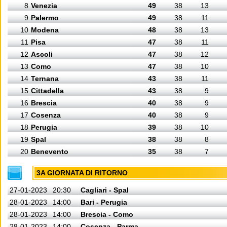
8
Venezia
49
38
13
9
Palermo
49
38
11
10
Modena
48
38
13
11
Pisa
47
38
11
12
Ascoli
47
38
12
13
Como
47
38
10
14
Ternana
43
38
11
15
Cittadella
43
38
9
16
Brescia
40
38
9
17
Cosenza
40
38
9
18
Perugia
39
38
10
19
Spal
38
38
8
20
Benevento
35
38
7
3A GIORNATA DI RITORNO
27-01-2023
20:30
Cagliari - Spal
28-01-2023
14:00
Bari - Perugia
28-01-2023
14:00
Brescia - Como
28-01-2023
14:00
Cosenza - Parma