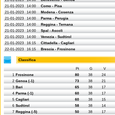
21-01-2023
14:00
Como - Pisa
21-01-2023
14:00
Modena - Cosenza
21-01-2023
14:00
Parma - Perugia
21-01-2023
14:00
Reggina - Ternana
21-01-2023
14:00
Spal - Ascoli
21-01-2023
14:00
Venezia - Sudtirol
21-01-2023
16:15
Cittadella - Cagliari
22-01-2023
16:15
Brescia - Frosinone
Classifica
Pt
G
V
1
Frosinone
80
38
24
2
Genoa (-1)
73
38
21
3
Bari
65
38
17
4
Parma (-1)
60
38
17
5
Cagliari
60
38
15
6
Sudtirol
58
38
14
7
Reggina (-5)
50
38
17