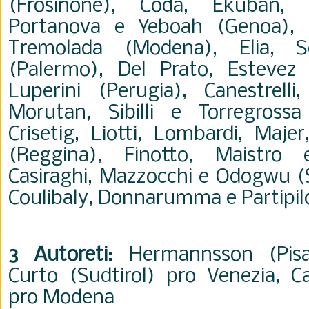
(Frosinone), Coda, Ekuban, F
Portanova e Yeboah (Genoa), Di
Tremolada (Modena), Elia, 
(Palermo), Del Prato, Esteve
Luperini (Perugia), Canestrelli,
Morutan, Sibilli e Torregrossa
Crisetig, Liotti, Lombardi, Majer
(Reggina), Finotto, Maistro 
Casiraghi, Mazzocchi e Odogwu (S
Coulibaly, Donnarumma e Partipil
3 Autoreti
: Hermannsson (Pisa)
Curto (Sudtirol) pro Venezia, 
pro Modena