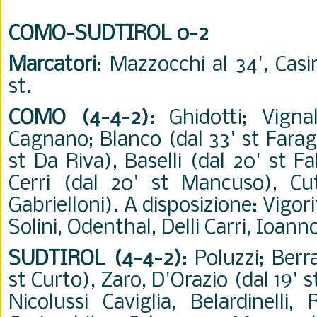
COMO-SUDTIROL 0-2
Marcatori
: Mazzocchi al 34', Casir
st.
COMO (4-4-2)
: Ghidotti; Vignal
Cagnano; Blanco (dal 33' st Faragò
st Da Riva), Baselli (dal 20' st F
Cerri (dal 20' st Mancuso), Cu
Gabrielloni). A disposizione: Vigorit
Solini, Odenthal, Delli Carri, Ioanno
SUDTIROL (4-4-2)
: Poluzzi; Berr
st Curto), Zaro, D'Orazio (dal 19' s
Nicolussi Caviglia, Belardinelli,