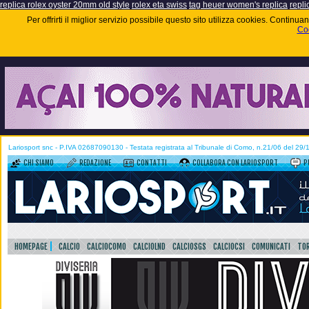
replica rolex oyster 20mm old style
rolex eta swiss
tag heuer women's replica
repli
Per offrirti il miglior servizio possibile questo sito utilizza cookies. Contin
Coo
Lariosport snc - P.IVA 02687090130 - Testata registrata al Tribunale di Como, n.21/06 del 29
CHI SIAMO
REDAZIONE
CONTATTI
COLLABORA CON LARIOSPORT
P
HOMEPAGE
CALCIO
CALCIOCOMO
CALCIOLND
CALCIOSGS
CALCIOCSI
COMUNICATI
TOR