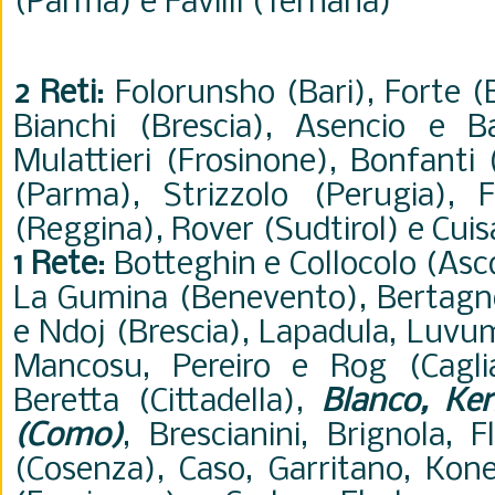
(Parma) e Favilli (Ternana)
2 Reti
: Folorunsho (Bari), Forte 
Bianchi (Brescia), Asencio e Bal
Mulattieri (Frosinone), Bonfanti
(Parma), Strizzolo (Perugia),
(Reggina), Rover (Sudtirol) e Cui
1 Rete
: Botteghin e Collocolo (Asc
La Gumina (Benevento), Bertagnol
e Ndoj (Brescia), Lapadula, Lu
Mancosu, Pereiro e Rog (Caglia
Beretta (Cittadella),
Blanco, Ke
(Como)
, Brescianini, Brignola, F
(Cosenza), Caso, Garritano, Ko