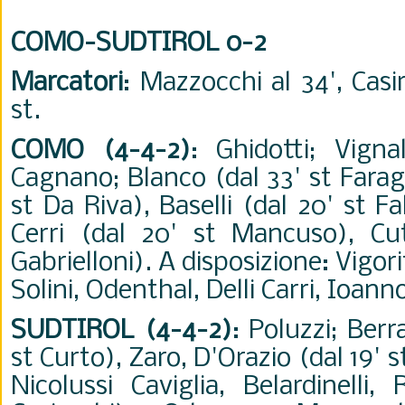
COMO-SUDTIROL 0-2
Marcatori
: Mazzocchi al 34', Casir
st.
COMO (4-4-2)
: Ghidotti; Vignal
Cagnano; Blanco (dal 33' st Faragò
st Da Riva), Baselli (dal 20' st F
Cerri (dal 20' st Mancuso), Cu
Gabrielloni). A disposizione: Vigorit
Solini, Odenthal, Delli Carri, Ioanno
SUDTIROL (4-4-2)
: Poluzzi; Berr
st Curto), Zaro, D'Orazio (dal 19' s
Nicolussi Caviglia, Belardinelli,