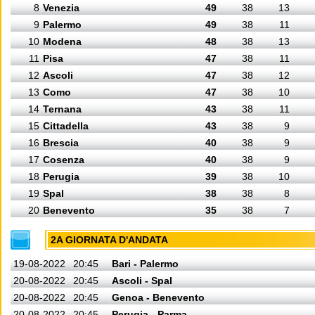
8
Venezia
49
38
13
9
Palermo
49
38
11
10
Modena
48
38
13
11
Pisa
47
38
11
12
Ascoli
47
38
12
13
Como
47
38
10
14
Ternana
43
38
11
15
Cittadella
43
38
9
16
Brescia
40
38
9
17
Cosenza
40
38
9
18
Perugia
39
38
10
19
Spal
38
38
8
20
Benevento
35
38
7
2A GIORNATA D'ANDATA
19-08-2022
20:45
Bari - Palermo
20-08-2022
20:45
Ascoli - Spal
20-08-2022
20:45
Genoa - Benevento
20-08-2022
20:45
Perugia - Parma