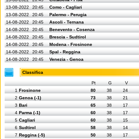
13-08-2022
20:45
Como - Cagliari
13-08-2022
20:45
Palermo - Perugia
14-08-2022
20:45
Ascoli - Ternana
14-08-2022
20:45
Benevento - Cosenza
14-08-2022
20:45
Brescia - Sudtirol
14-08-2022
20:45
Modena - Frosinone
14-08-2022
20:45
Spal - Reggina
14-08-2022
20:45
Venezia - Genoa
Classifica
Pt
G
V
1
Frosinone
80
38
24
2
Genoa (-1)
73
38
21
3
Bari
65
38
17
4
Parma (-1)
60
38
17
5
Cagliari
60
38
15
6
Sudtirol
58
38
14
7
Reggina (-5)
50
38
17