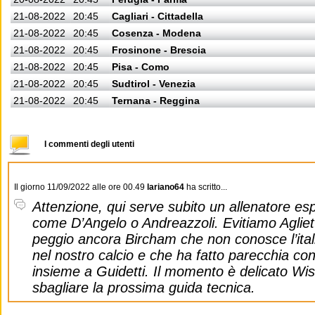
21-08-2022
20:45
Cagliari - Cittadella
21-08-2022
20:45
Cosenza - Modena
21-08-2022
20:45
Frosinone - Brescia
21-08-2022
20:45
Pisa - Como
21-08-2022
20:45
Sudtirol - Venezia
21-08-2022
20:45
Ternana - Reggina
I commenti degli utenti
Il giorno 11/09/2022 alle ore 00.49
lariano64
ha scritto...
Attenzione, qui serve subito un allenatore es
come D’Angelo o Andreazzoli. Evitiamo Agliett
peggio ancora Bircham che non conosce l’ita
nel nostro calcio e che ha fatto parecchia co
insieme a Guidetti. Il momento è delicato Wi
sbagliare la prossima guida tecnica.