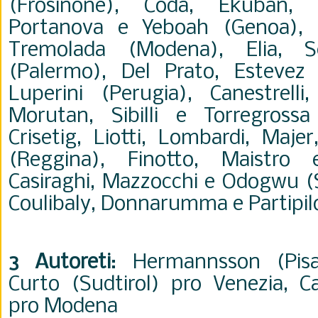
(Frosinone), Coda, Ekuban, F
Portanova e Yeboah (Genoa), Di
Tremolada (Modena), Elia, 
(Palermo), Del Prato, Esteve
Luperini (Perugia), Canestrelli,
Morutan, Sibilli e Torregrossa
Crisetig, Liotti, Lombardi, Majer
(Reggina), Finotto, Maistro 
Casiraghi, Mazzocchi e Odogwu (S
Coulibaly, Donnarumma e Partipil
3 Autoreti
: Hermannsson (Pisa)
Curto (Sudtirol) pro Venezia, 
pro Modena