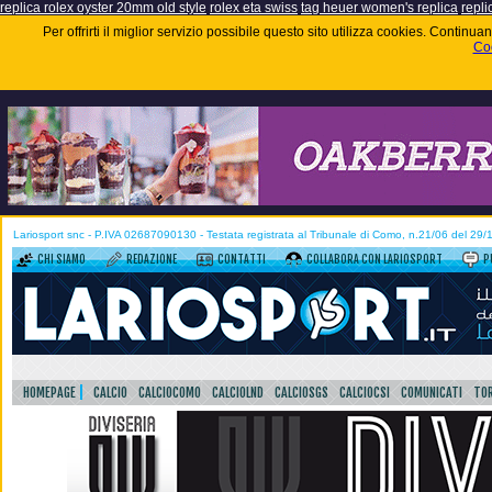
replica rolex oyster 20mm old style
rolex eta swiss
tag heuer women's replica
repli
Per offrirti il miglior servizio possibile questo sito utilizza cookies. Contin
Coo
Lariosport snc - P.IVA 02687090130 - Testata registrata al Tribunale di Como, n.21/06 del 29
CHI SIAMO
REDAZIONE
CONTATTI
COLLABORA CON LARIOSPORT
P
HOMEPAGE
CALCIO
CALCIOCOMO
CALCIOLND
CALCIOSGS
CALCIOCSI
COMUNICATI
TOR