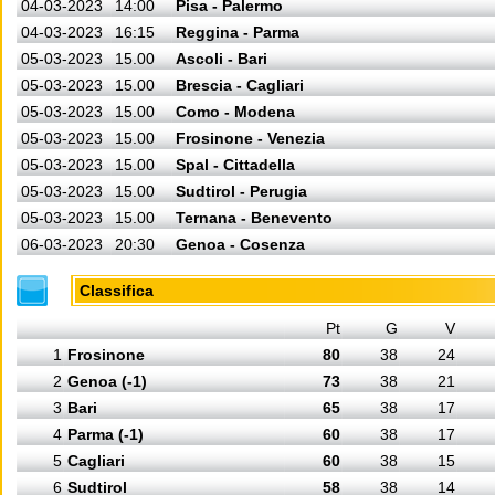
04-03-2023
14:00
Pisa - Palermo
04-03-2023
16:15
Reggina - Parma
05-03-2023
15.00
Ascoli - Bari
05-03-2023
15.00
Brescia - Cagliari
05-03-2023
15.00
Como - Modena
05-03-2023
15.00
Frosinone - Venezia
05-03-2023
15.00
Spal - Cittadella
05-03-2023
15.00
Sudtirol - Perugia
05-03-2023
15.00
Ternana - Benevento
06-03-2023
20:30
Genoa - Cosenza
Classifica
Pt
G
V
1
Frosinone
80
38
24
2
Genoa (-1)
73
38
21
3
Bari
65
38
17
4
Parma (-1)
60
38
17
5
Cagliari
60
38
15
6
Sudtirol
58
38
14