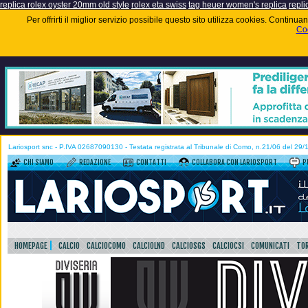
replica rolex oyster 20mm old style
rolex eta swiss
tag heuer women's replica
repli
Per offrirti il miglior servizio possibile questo sito utilizza cookies. Contin
Coo
Lariosport snc - P.IVA 02687090130 - Testata registrata al Tribunale di Como, n.21/06 del 29
CHI SIAMO
REDAZIONE
CONTATTI
COLLABORA CON LARIOSPORT
P
HOMEPAGE
CALCIO
CALCIOCOMO
CALCIOLND
CALCIOSGS
CALCIOCSI
COMUNICATI
TOR