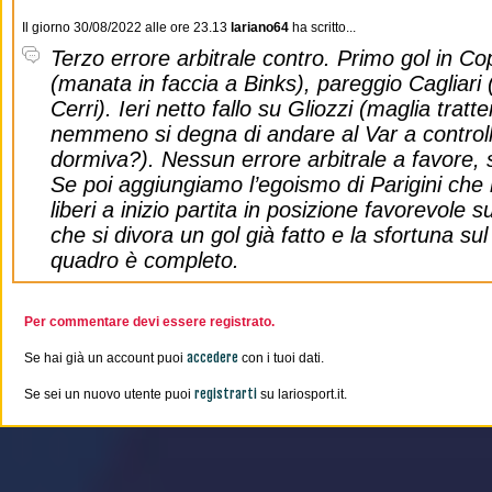
Il giorno 30/08/2022 alle ore 23.13
lariano64
ha scritto...
Terzo errore arbitrale contro. Primo gol in C
(manata in faccia a Binks), pareggio Cagliari (
Cerri). Ieri netto fallo su Gliozzi (maglia trat
nemmeno si degna di andare al Var a control
dormiva?). Nessun errore arbitrale a favore, s
Se poi aggiungiamo l’egoismo di Parigini ch
liberi a inizio partita in posizione favorevole su
che si divora un gol già fatto e la sfortuna sul 
quadro è completo.
Per commentare devi essere registrato.
accedere
Se hai già un account puoi
con i tuoi dati.
registrarti
Se sei un nuovo utente puoi
su lariosport.it.