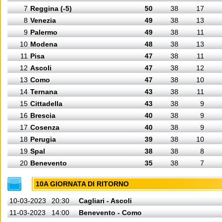
7
Reggina (-5)
50
38
17
8
Venezia
49
38
13
9
Palermo
49
38
11
10
Modena
48
38
13
11
Pisa
47
38
11
12
Ascoli
47
38
12
13
Como
47
38
10
14
Ternana
43
38
11
15
Cittadella
43
38
9
16
Brescia
40
38
9
17
Cosenza
40
38
9
18
Perugia
39
38
10
19
Spal
38
38
8
20
Benevento
35
38
7
10A GIORNATA DI RITORNO
10-03-2023
20:30
Cagliari - Ascoli
11-03-2023
14:00
Benevento - Como