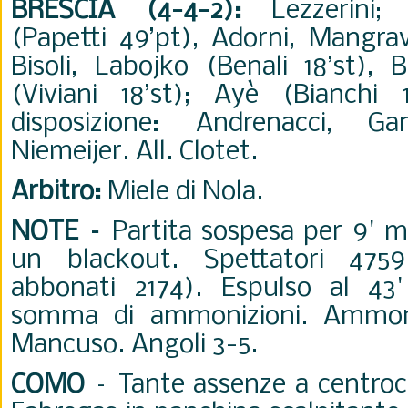
BRESCIA (4-4-2):
Lezzerini; 
(Papetti 49’pt), Adorni, Mangravi
Bisoli, Labojko (Benali 18’st), B
(Viviani 18’st); Ayè (Bianchi 
disposizione: Andrenacci, Ga
Niemeijer. All. Clotet.
Arbitro:
Miele di Nola.
NOTE –
Partita sospesa per 9' mi
un blackout. Spettatori 4759
abbonati 2174). Espulso al 43'
somma di ammonizioni. Ammoni
Mancuso. Angoli 3-5
.
COMO
– Tante assenze a centro