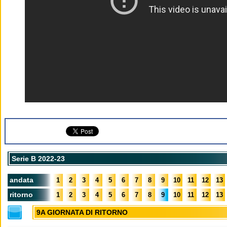
Serie B 2022-23
andata
1
2
3
4
5
6
7
8
9
10
11
12
13
ritorno
1
2
3
4
5
6
7
8
9
10
11
12
13
9A GIORNATA DI RITORNO