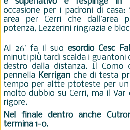
è superlativo e respinge in 
occasione per i padroni di casa: 
area per Cerri che dall’area p
potenza, Lezzerini ringrazia e blocc
Al 26’ fa il suo
esordio Cesc Fa
minuti più tardi scalda i guantoni 
destro dalla distanza. Il Como 
pennella
Kerrigan
che di testa pre
tempo per altte ptoteste per un
molto dubbio su Cerri, ma il Var e
rigore.
Nel finale dentro anche Cutro
termina 1-0
.