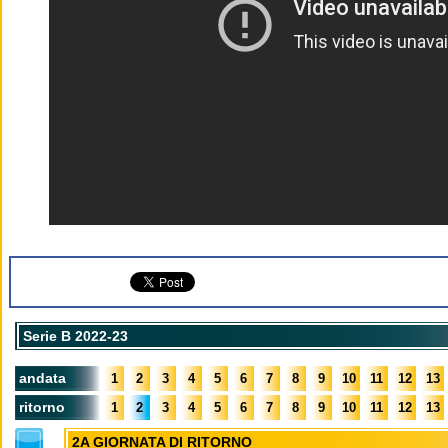
Serie B 2022-23
andata
1
2
3
4
5
6
7
8
9
10
11
12
13
ritorno
1
2
3
4
5
6
7
8
9
10
11
12
13
2A GIORNATA DI RITORNO