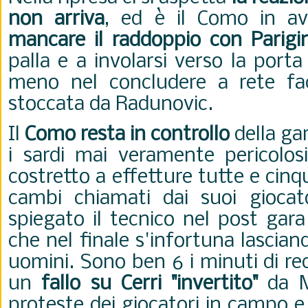
non arriva
, ed è il Como in av
mancare il raddoppio con Parigin
palla e a involarsi verso la port
meno nel concludere a rete fac
stoccata da Radunovic.
Il
Como resta in controllo
della ga
i sardi mai veramente pericolos
costretto a effetture tutte e cinqu
cambi chiamati dai suoi giocat
spiegato il tecnico nel post gar
che nel finale s'infortuna lascian
uomini. Sono ben 6 i minuti di re
un
fallo su Cerri "invertito"
da Ma
proteste dei giocatori in campo e