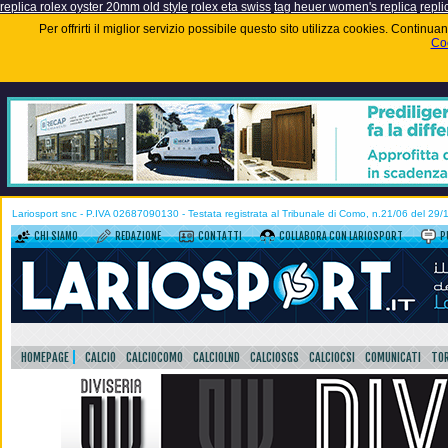
replica rolex oyster 20mm old style
rolex eta swiss
tag heuer women's replica
repli
Per offrirti il miglior servizio possibile questo sito utilizza cookies. Contin
Coo
Lariosport snc - P.IVA 02687090130 - Testata registrata al Tribunale di Como, n.21/06 del 29
CHI SIAMO
REDAZIONE
CONTATTI
COLLABORA CON LARIOSPORT
P
HOMEPAGE
CALCIO
CALCIOCOMO
CALCIOLND
CALCIOSGS
CALCIOCSI
COMUNICATI
TOR