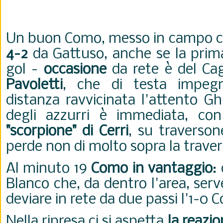
Un buon Como, messo in campo co
4-2
da Gattuso, anche se la prima
gol -
occasione
da rete è del Cag
Pavoletti
, che di testa impeg
distanza ravvicinata l'attento Gh
degli azzurri è immediata, c
"scorpione" di Cerri
, su traverson
perde non di molto sopra la traver
Al minuto 19
Como in vantaggio
:
Blanco che, da dentro l'area, ser
deviare in rete da due passi l'1-0
Nella ripresa ci si aspetta
la reazio