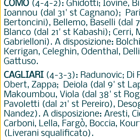
COMO
(4-4-2): Ghidotti; Iovine, Bi
Ioannou (dal 31' st Cagnano); Parig
Bertoncini), Bellemo, Baselli (dal 7
Blanco (dal 21' st Kabashi); Cerri,
Gabrielloni). A disposizione: Bolchi
Kerrigan, Celeghin, Odenthal, Delli C
Gattuso.
CAGLIARI
(4-3-3): Radunovic; Di 
Obert, Zappa; Deiola (dal 9' st La
Makoumbou, Viola (dal 38' st Ro
Pavoletti (dal 21' st Pereiro), Deso
Nandez). A disposizione: Aresti, C
Carboni, Lella, Fargò, Boccia, Kourf
(Liverani squalificato).