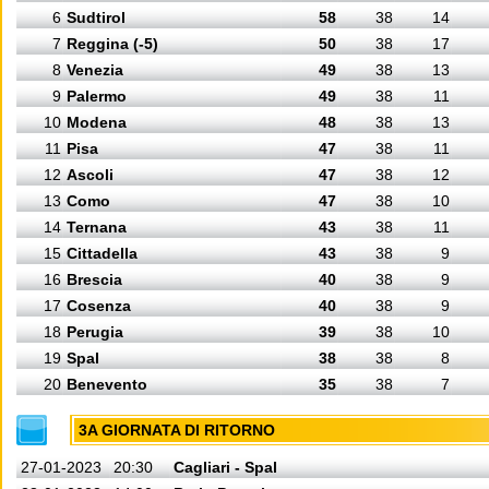
6
Sudtirol
58
38
14
7
Reggina (-5)
50
38
17
8
Venezia
49
38
13
9
Palermo
49
38
11
10
Modena
48
38
13
11
Pisa
47
38
11
12
Ascoli
47
38
12
13
Como
47
38
10
14
Ternana
43
38
11
15
Cittadella
43
38
9
16
Brescia
40
38
9
17
Cosenza
40
38
9
18
Perugia
39
38
10
19
Spal
38
38
8
20
Benevento
35
38
7
3A GIORNATA DI RITORNO
27-01-2023
20:30
Cagliari - Spal