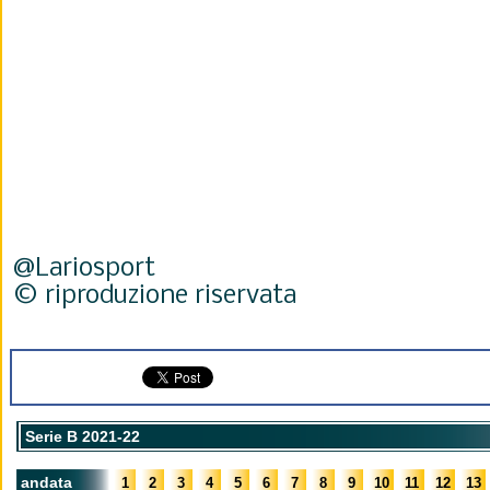
@Lariosport
© riproduzione riservata
Serie B 2021-22
andata
1
2
3
4
5
6
7
8
9
10
11
12
13