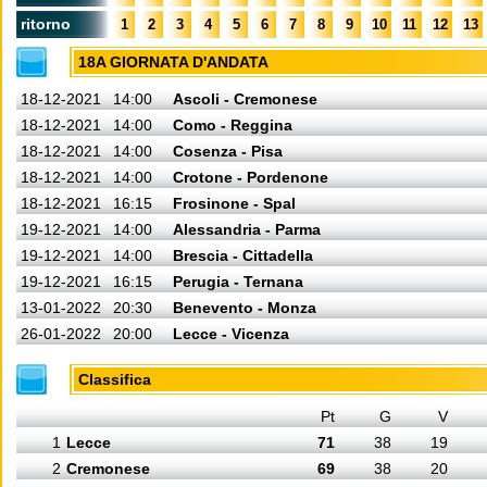
ritorno
1
2
3
4
5
6
7
8
9
10
11
12
13
18A GIORNATA D'ANDATA
18-12-2021
14:00
Ascoli - Cremonese
18-12-2021
14:00
Como - Reggina
18-12-2021
14:00
Cosenza - Pisa
18-12-2021
14:00
Crotone - Pordenone
18-12-2021
16:15
Frosinone - Spal
19-12-2021
14:00
Alessandria - Parma
19-12-2021
14:00
Brescia - Cittadella
19-12-2021
16:15
Perugia - Ternana
13-01-2022
20:30
Benevento - Monza
26-01-2022
20:00
Lecce - Vicenza
Classifica
Pt
G
V
1
Lecce
71
38
19
2
Cremonese
69
38
20