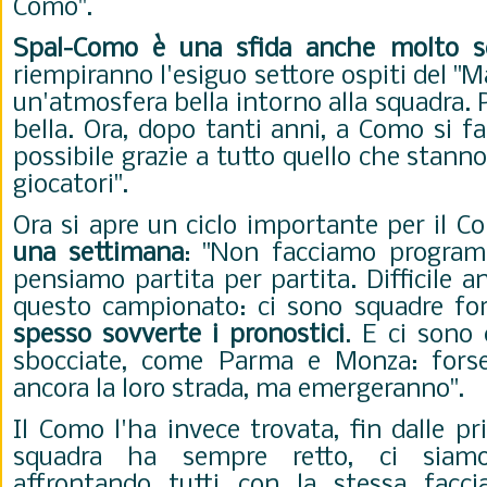
Como".
Spal-Como è una sfida anche molto sen
riempiranno l'esiguo settore ospiti del "Ma
un'atmosfera bella intorno alla squadra. P
bella. Ora, dopo tanti anni, a Como si fa
possibile grazie a tutto quello che stanno
giocatori".
Ora si apre un ciclo importante per il 
una settimana
: "
Non facciamo program
pensiamo partita per partita. Difficile a
questo campionato: ci sono squadre fo
spesso sovverte i pronostici
. E ci sono
sbocciate, come Parma e Monza: fors
ancora la loro strada, ma emergeranno".
Il Como l'ha invece trovata, fin dalle pr
squadra ha sempre retto, ci sia
affrontando tutti con la stessa facci