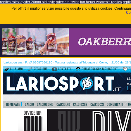
replica rolex oyster 20mm old style
rolex eta swiss
tag heuer women's replica
repli
Per offrirti il miglior servizio possibile questo sito utilizza cookies. Contin
Coo
Lariosport snc - P.IVA 02687090130 - Testata registrata al Tribunale di Como, n.21/06 del 29
CHI SIAMO
REDAZIONE
CONTATTI
COLLABORA CON LARIOSPORT
P
HOMEPAGE
CALCIO
CALCIOCOMO
CALCIOLND
CALCIOSGS
CALCIOCSI
COMUNICATI
TOR