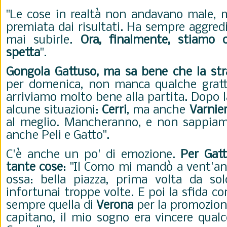
"Le cose in realtà non andavano male, 
premiata dai risultati. H
a sempre aggredit
mai subirle.
Ora, finalmente, stiamo 
spetta
".
Gongola Gattuso, ma sa bene che la str
per domenica, non manca qualche grat
arriviamo molto bene alla partita. Dopo l
alcune situazioni:
Cerri
, ma anche
Varnie
al meglio. Mancheranno, e non sappiam
anche Peli e Gatto".
C'è anche un po' di emozione.
Per Gatt
tante cose
: "Il Como mi mandò a vent'ann
ossa: bella piazza, prima volta da so
infortunai troppe volte. E poi la sfida c
sempre quella di
Verona
per la promozione
capitano, il mio sogno era vincere qual