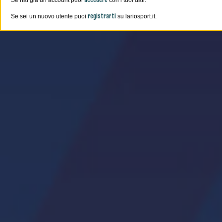
Se hai già un account puoi
con i tuoi dati.
registrarti
Se sei un nuovo utente puoi
su lariosport.it.