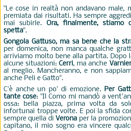
"Le cose in realtà non andavano male, 
premiata dai risultati. H
a sempre aggredit
mai subirle.
Ora, finalmente, stiamo 
spetta
".
Gongola Gattuso, ma sa bene che la str
per domenica, non manca qualche grat
arriviamo molto bene alla partita. Dopo l
alcune situazioni:
Cerri
, ma anche
Varnie
al meglio. Mancheranno, e non sappiam
anche Peli e Gatto".
C'è anche un po' di emozione.
Per Gatt
tante cose
: "Il Como mi mandò a vent'ann
ossa: bella piazza, prima volta da so
infortunai troppe volte. E poi la sfida c
sempre quella di
Verona
per la promozione
capitano, il mio sogno era vincere qual