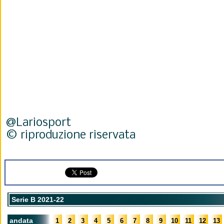
@Lariosport
© riproduzione riservata
Serie B 2021-22
andata
1
2
3
4
5
6
7
8
9
10
11
12
13