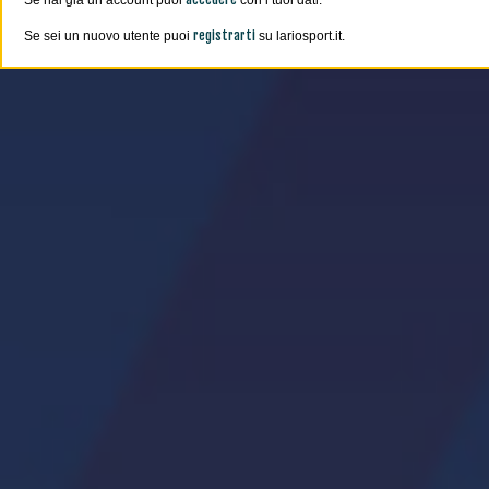
Se hai già un account puoi
con i tuoi dati.
registrarti
Se sei un nuovo utente puoi
su lariosport.it.