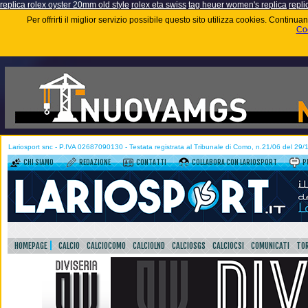
replica rolex oyster 20mm old style
rolex eta swiss
tag heuer women's replica
repli
Per offrirti il miglior servizio possibile questo sito utilizza cookies. Contin
Coo
Lariosport snc - P.IVA 02687090130 - Testata registrata al Tribunale di Como, n.21/06 del 29
CHI SIAMO
REDAZIONE
CONTATTI
COLLABORA CON LARIOSPORT
P
HOMEPAGE
CALCIO
CALCIOCOMO
CALCIOLND
CALCIOSGS
CALCIOCSI
COMUNICATI
TOR