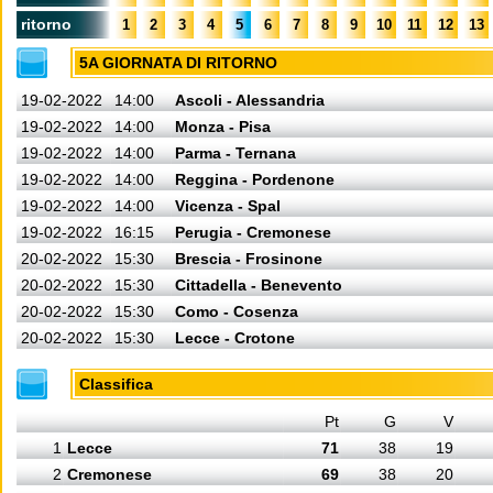
ritorno
1
2
3
4
5
6
7
8
9
10
11
12
13
5A GIORNATA DI RITORNO
19-02-2022
14:00
Ascoli - Alessandria
19-02-2022
14:00
Monza - Pisa
19-02-2022
14:00
Parma - Ternana
19-02-2022
14:00
Reggina - Pordenone
19-02-2022
14:00
Vicenza - Spal
19-02-2022
16:15
Perugia - Cremonese
20-02-2022
15:30
Brescia - Frosinone
20-02-2022
15:30
Cittadella - Benevento
20-02-2022
15:30
Como - Cosenza
20-02-2022
15:30
Lecce - Crotone
Classifica
Pt
G
V
1
Lecce
71
38
19
2
Cremonese
69
38
20