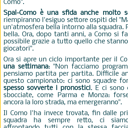
Como".
Spal-Como è una sfida anche molto sen
riempiranno l'esiguo settore ospiti del "Ma
un'atmosfera bella intorno alla squadra. P
bella. Ora, dopo tanti anni, a Como si fa
possibile grazie a tutto quello che stanno
giocatori".
Ora si apre un ciclo importante per il 
una settimana
: "
Non facciamo program
pensiamo partita per partita. Difficile a
questo campionato: ci sono squadre fo
spesso sovverte i pronostici
. E ci sono
sbocciate, come Parma e Monza: fors
ancora la loro strada, ma emergeranno".
Il Como l'ha invece trovata, fin dalle pr
squadra ha sempre retto, ci sia
affrontando tutti con la stessa facci