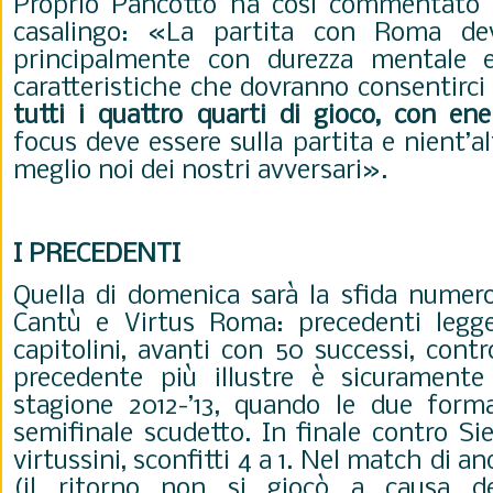
Proprio Pancotto ha così commentato
casalingo: «La partita con Roma dev
principalmente con durezza mentale e 
caratteristiche che dovranno consentirci
tutti i quattro quarti di gioco, con en
focus deve essere sulla partita e nient’a
meglio noi dei nostri avversari».
I PRECEDENTI
Quella di domenica sarà la sfida numero
Cantù e Virtus Roma: precedenti legge
capitolini, avanti con 50 successi, contro
precedente più illustre è sicuramente 
stagione 2012-’13, quando le due forma
semifinale scudetto. In finale contro Sie
virtussini, sconfitti 4 a 1. Nel match di a
(il ritorno non si giocò a causa de