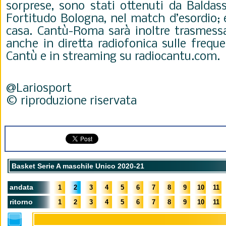
sorprese, sono stati ottenuti da Balda
Fortitudo Bologna, nel match d’esordio; e
casa. Cantù-Roma sarà inoltre trasmessa
anche in diretta radiofonica sulle freq
Cantù e in streaming su radiocantu.com.
@Lariosport
© riproduzione riservata
Basket Serie A maschile Unico 2020-21
andata
1
2
3
4
5
6
7
8
9
10
11
ritorno
1
2
3
4
5
6
7
8
9
10
11