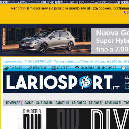
replica rolex oyster 20mm old style
rolex eta swiss
tag heuer women's replica
repli
Per offrirti il miglior servizio possibile questo sito utilizza cookies. Contin
Coo
Lariosport snc - P.IVA 02687090130 - Testata registrata al Tribunale di Como, n.21/06 del 29
CHI SIAMO
REDAZIONE
CONTATTI
COLLABORA CON LARIOSPORT
P
HOMEPAGE
CALCIO
CALCIOCOMO
CALCIOLND
CALCIOSGS
CALCIOCSI
COMUNICATI
TOR