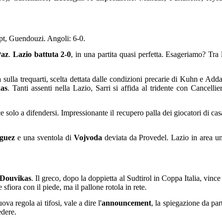
pt, Guendouzi. Angoli: 6-0.
Paz
.
Lazio battuta 2-0
, in una partita quasi perfetta. Esageriamo? Tra 
a
sulla trequarti, scelta dettata dalle condizioni precarie di Kuhn e Adda
as
. Tanti assenti nella Lazio, Sarri si affida al tridente con Cancellier
e solo a difendersi. Impressionante il recupero palla dei giocatori di cas
guez
e una sventola di
Vojvoda
deviata da Provedel. Lazio in area u
Douvikas
. Il greco, dopo la doppietta al Sudtirol in Coppa Italia, vince 
 sfiora con il piede, ma il pallone rotola in rete.
va regola ai tifosi, vale a dire l'
announcement
, la spiegazione da par
edere.