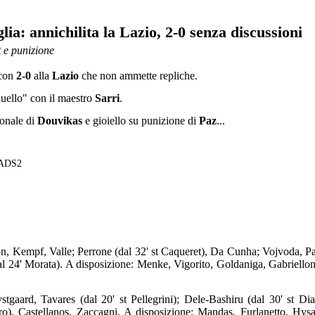
lia: annichilita la Lazio, 2-0 senza discussioni
 e punizione
 con
2-0
alla
Lazio
che non ammette repliche.
"duello" con il maestro
Sarri
.
gonale di
Douvikas
e gioiello su punizione di
Paz
...
ADS2
on, Kempf, Valle; Perrone (dal 32' st Caqueret), Da Cunha; Vojvoda, P
al 24' Morata). A disposizione: Menke, Vigorito, Goldaniga, Gabriellon
stgaard, Tavares (dal 20' st Pellegrini); Dele-Bashiru (dal 30' st Dia
dro), Castellanos, Zaccagni. A disposizione: Mandas, Furlanetto, Hysa