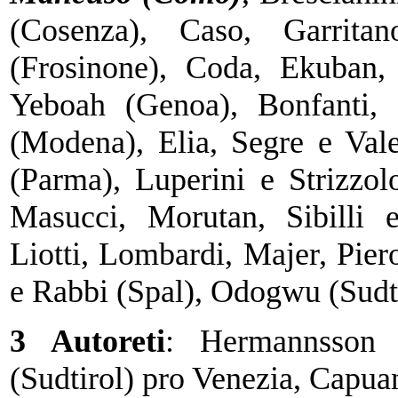
(Cosenza), Caso, Garri
(Frosinone), Coda, Ekuban,
Yeboah (Genoa), Bonfanti, 
(Modena), Elia, Segre e Val
(Parma), Luperini e Strizzolo
Masucci, Morutan, Sibilli e
Liotti, Lombardi, Majer, Pier
e Rabbi (Spal), Odogwu (Sudti
3 Autoreti
: Hermannsson (
(Sudtirol) pro Venezia, Capu