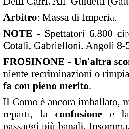
Delli Carri. All. Guidetti (Gat
Arbitro
: Massa di Imperia.
NOTE
- Spettatori 6.800 ci
Cotali, Gabrielloni. Angoli 8-
FROSINONE
-
Un'altra sco
niente recriminazioni o rimpi
fa con pieno merito
.
Il Como è ancora imballato, 
reparti, la
confusione
e l
passaggi più banali. Insomma, 