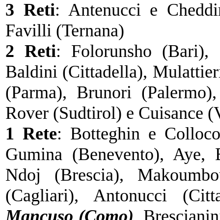
3 Reti
: Antenucci e Cheddi
Favilli (Ternana)
2 Reti
: Folorunsho (Bari),
Baldini (Cittadella), Mulattie
(Parma), Brunori (Palermo)
Rover (Sudtirol) e Cuisance (
1 Rete
: Botteghin e Colloco
Gumina (Benevento), Aye, B
Ndoj (Brescia), Makoumb
(Cagliari), Antonucci (Citt
Mancuso (Como)
, Brescianin