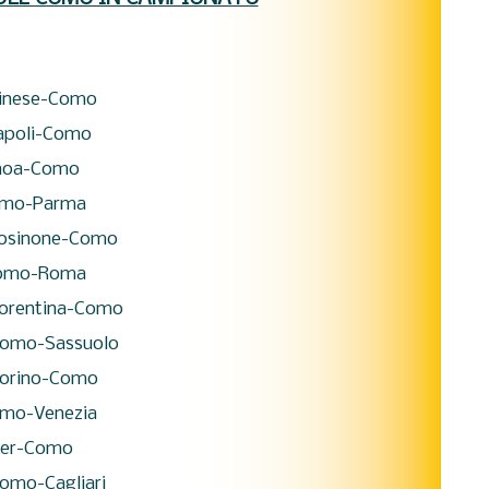
inese-Como
poli-Como
noa-Como
mo-Parma
osinone-Como
omo-Roma
orentina-Como
omo-Sassuolo
orino-Como
mo-Venezia
ter-Como
omo-Cagliari