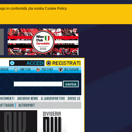
piego in conformità ¡lla nostra Cookie Policy
CEBOOK
TWITTER
YOUTUBE
INSTAGRAM
DOCUMENTI
ARCHIVIO NEWS
IL LARIOSPORTIVO
DIVISE LS
NOTTAGGIO
ALTRISPORT