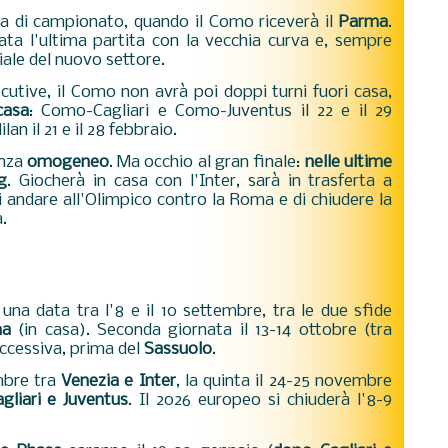
ta di campionato, quando il Como riceverà il
Parma
.
ta l'ultima partita con la vecchia curva e, sempre
ciale del nuovo settore.
ecutive, il Como non avrà poi doppi turni fuori casa,
casa
: Como-Cagliari e Como-Juventus il 22 e il 29
 il 21 e il 28 febbraio.
anza
omogeneo
. Ma occhio al gran finale:
nelle ultime
g
. Giocherà in casa con l'Inter, sarà in trasferta a
i andare all'Olimpico contro la Roma e di chiudere la
a.
na data tra l'8 e il 10 settembre, tra le due sfide
ma
(in casa). Seconda giornata il 13-14 ottobre (tra
uccessiva, prima del
Sassuolo
.
mbre tra
Venezia e Inter
,
la quinta il 24-25 novembre
gliari e Juventus
. Il 2026 europeo si chiuderà l'8-9