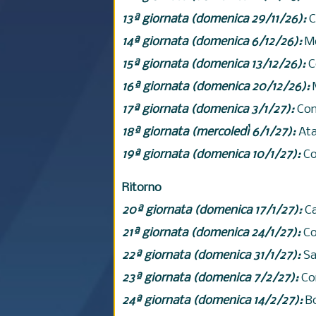
13ª giornata (
domenica
29/11/26):
C
14ª giornata (domenica 6/12/26):
M
15ª giornata (
domenica
13/12/26):
C
16ª giornata (
domenica
20/12/26):
17ª giornata (
domenica
3/1/27):
Com
18ª giornata (mercoledì 6/1/27):
Ata
19ª giornata (
domenica
10/1/27):
Co
Ritorno
20ª giornata (
domenica
17/1/27):
Ca
21ª giornata (
domenica
24/1/27):
Co
22ª giornata (
domenica
31/1/27):
Sa
23ª giornata (
domenica
7/2/27):
Co
24ª giornata (
domenica
14/2/27):
B