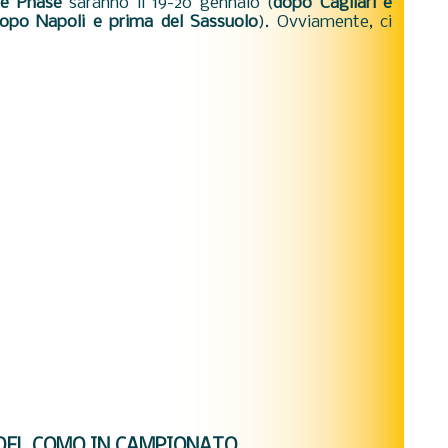
e Phase
saranno il 19-20 gennaio (
dopo Cagliari e
opo Napoli e prima del Sassuolo
). Ovviamente, ci
DEL COMO IN CAMPIONATO