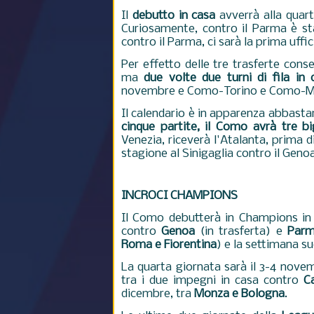
Il
debutto in casa
avverrà alla quar
Curiosamente, contro il Parma è sta
contro il Parma, ci sarà la prima uffi
Per effetto delle tre trasferte cons
ma
due volte due turni di fila in 
novembre e Como-Torino e Como-Milan
Il calendario è in apparenza abbast
cinque partite, il Como avrà tre bi
Venezia, riceverà l'Atalanta, prima d
stagione al Sinigaglia contro il Geno
INCROCI CHAMPIONS
Il Como debutterà in Champions in u
contro
Genoa
(in trasferta) e
Par
Roma e Fiorentina
) e la settimana s
La quarta giornata sarà il 3-4 nove
tra i due impegni in casa contro
Ca
dicembre, tra
Monza e Bologna
.