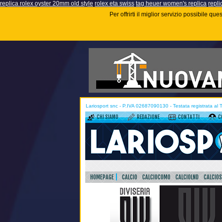
replica rolex oyster 20mm old style
rolex eta swiss
tag heuer women's replica
repli
Per offrirti il miglior servizio possibile q
Lariosport snc - P.IVA 02687090130 - Testata registrata al
CHI SIAMO
REDAZIONE
CONTATTI
C
HOMEPAGE
CALCIO
CALCIOCOMO
CALCIOLND
CALCIO