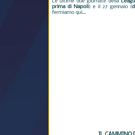
Le ultime due giornate della
Leagu
prima di Napoli
) e il 27 gennaio (
d
fermiamo qui...
IL CAMMINO 