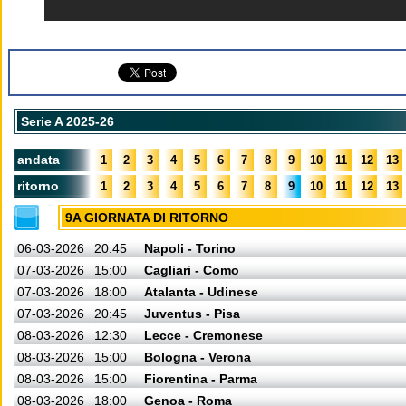
Serie A 2025-26
andata
1
2
3
4
5
6
7
8
9
10
11
12
13
ritorno
1
2
3
4
5
6
7
8
9
10
11
12
13
9A GIORNATA DI RITORNO
06-03-2026
20:45
Napoli - Torino
07-03-2026
15:00
Cagliari - Como
07-03-2026
18:00
Atalanta - Udinese
07-03-2026
20:45
Juventus - Pisa
08-03-2026
12:30
Lecce - Cremonese
08-03-2026
15:00
Bologna - Verona
08-03-2026
15:00
Fiorentina - Parma
08-03-2026
18:00
Genoa - Roma