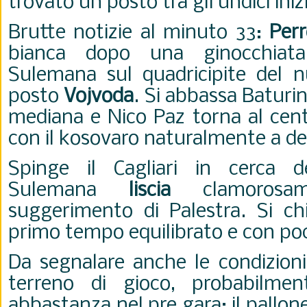
trovato un posto tra gli undici inizi
Brutte notizie al minuto 33:
Per
bianca dopo una ginocchiata 
Sulemana sul quadricipite del 
posto
Vojvoda
. Si abbassa Baturi
mediana e Nico Paz torna al centr
con il kosovaro naturalmente a de
Spinge il Cagliari in cerca 
Sulemana
liscia
clamorosa
suggerimento di Palestra. Si c
primo tempo equilibrato e con poc
Da segnalare anche le condizion
terreno di gioco, probabilme
abbastanza nel pre gara: il pallon