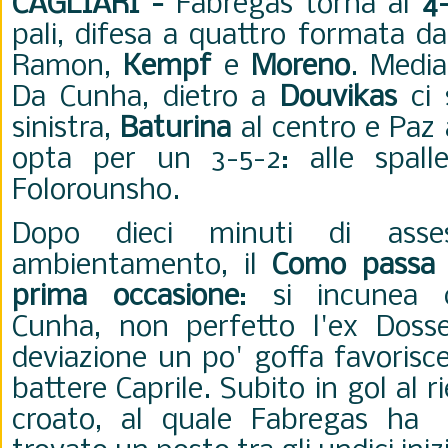
CAGLIARI -
Fabregas torna al
4
pali, difesa a quattro formata d
Ramon,
Kempf
e
Moreno
. Medi
Da Cunha, dietro a
Douvikas
ci
sinistra,
Baturina
al centro e Paz 
opta per un 3-5-2: alle spalle
Folorounsho.
Dopo dieci minuti di ass
ambientamento, il
Como passa i
prima occasione
: si incunea 
Cunha, non perfetto l'ex Dos
deviazione un po' goffa favoris
battere Caprile. Subito in gol al ri
croato, al quale Fabregas ha