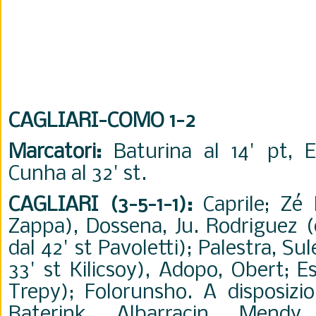
CAGLIARI-COMO 1-2
Marcatori:
Baturina al 14' pt, Es
Cunha al 32' st.
CAGLIARI (3-5-1-1):
Caprile; Zé 
Zappa), Dossena, Ju. Rodriguez (d
dal 42' st Pavoletti); Palestra, Su
33' st Kilicsoy), Adopo, Obert; E
Trepy); Folorunsho. A disposizion
Raterink, Albarracin, Mendy,