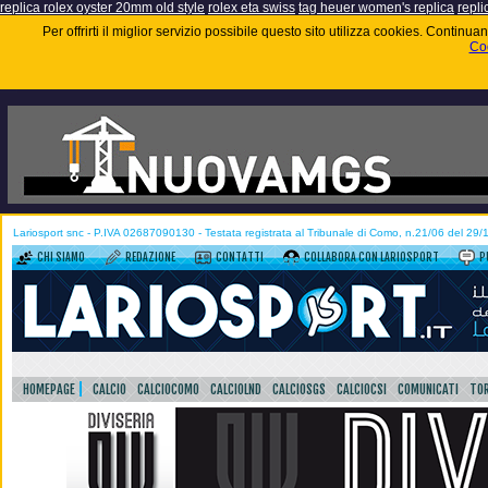
replica rolex oyster 20mm old style
rolex eta swiss
tag heuer women's replica
repli
Per offrirti il miglior servizio possibile questo sito utilizza cookies. Contin
Coo
Lariosport snc - P.IVA 02687090130 - Testata registrata al Tribunale di Como, n.21/06 del 29
CHI SIAMO
REDAZIONE
CONTATTI
COLLABORA CON LARIOSPORT
P
HOMEPAGE
CALCIO
CALCIOCOMO
CALCIOLND
CALCIOSGS
CALCIOCSI
COMUNICATI
TOR