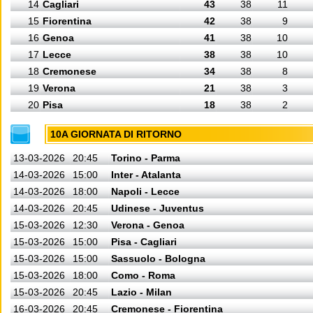
14
Cagliari
43
38
11
15
Fiorentina
42
38
9
16
Genoa
41
38
10
17
Lecce
38
38
10
18
Cremonese
34
38
8
19
Verona
21
38
3
20
Pisa
18
38
2
10A GIORNATA DI RITORNO
13-03-2026
20:45
Torino - Parma
14-03-2026
15:00
Inter - Atalanta
14-03-2026
18:00
Napoli - Lecce
14-03-2026
20:45
Udinese - Juventus
15-03-2026
12:30
Verona - Genoa
15-03-2026
15:00
Pisa - Cagliari
15-03-2026
15:00
Sassuolo - Bologna
15-03-2026
18:00
Como - Roma
15-03-2026
20:45
Lazio - Milan
16-03-2026
20:45
Cremonese - Fiorentina