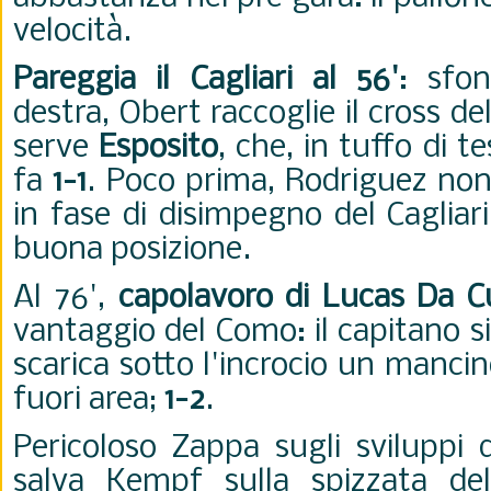
velocità.
Pareggia il Cagliari al 56'
: sfon
destra, Obert raccoglie il cross del
serve
Esposito
, che, in tuffo di t
fa
1-1
. Poco prima, Rodriguez non
in fase di disimpegno del Cagliar
buona posizione.
Al 76',
capolavoro di Lucas Da 
vantaggio del Como: il capitano si
scarica sotto l'incrocio un manci
fuori area;
1-2
.
Pericoloso Zappa sugli sviluppi d
salva Kempf sulla spizzata d