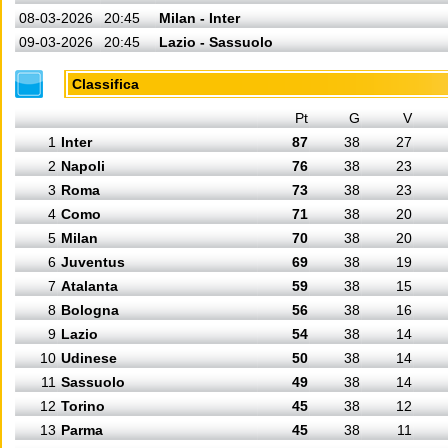
08-03-2026
20:45
Milan - Inter
09-03-2026
20:45
Lazio - Sassuolo
Classifica
Pt
G
V
1
Inter
87
38
27
2
Napoli
76
38
23
3
Roma
73
38
23
4
Como
71
38
20
5
Milan
70
38
20
6
Juventus
69
38
19
7
Atalanta
59
38
15
8
Bologna
56
38
16
9
Lazio
54
38
14
10
Udinese
50
38
14
11
Sassuolo
49
38
14
12
Torino
45
38
12
13
Parma
45
38
11