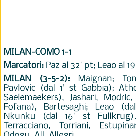
MILAN-COMO 1-1
Marcatori:
Paz al 32' pt; Leao al 19'
MILAN (3-5-2):
Maignan; Tomo
Pavlovic (dal 1' st Gabbia); Ath
Saelemaekers), Jashari, Modric, 
Fofana), Bartesaghi; Leao (dal
Nkunku (dal 16' st Fullkrug).
Terracciano, Torriani, Estupin
Odogu. All. Allegri.