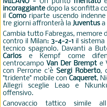
MILANO -
Un punto
meritato
e
incoraggiante
dopo la sconfitta co
il
Como
riparte uscendo indenne 
tre giorni affronterà la
Juventus
a 
Cambia tutto Fabregas, memore de
contro il Milan:
3-4-2-1
il sistema 
tecnico spagnolo. Davanti a Bu
Carlos
e Kempf come difenso
centrocampo
Van Der Brempt
e 
con Perrone c'è
Sergi Roberto
, 
"tridente" mobile con
Caqueret
, N
Allegri sceglie Leao e Nku
offensivo.
Canovaccio tattico simile al