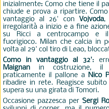
inizialmente: Como che tiene il pa
chiude e prova a ripartire. Como
vantaggio al 26' con
Vojvoda
,
irregolarità a inizio e a fine azio
su Ricci a centrocampo e i
fuorigioco.
Milan che calcia in 
volta al 29' col tiro di Leao, blocc
Como in vantaggio al 32'
: er
Maignan
in costruzione, il 
praticamente il pallone a
Nico 
ribadire in rete. Reagisce subito
supera su una girata di Tomori.
Occasione pazzesca per
Sergi R
sviluppi di corner, ma il numer