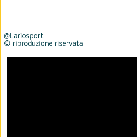
@Lariosport
© riproduzione riservata