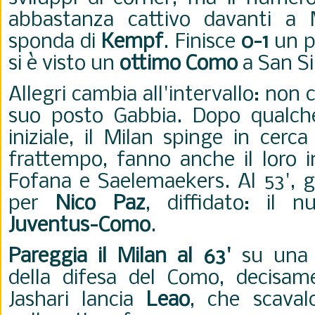
abbastanza cattivo davanti a
sponda di
Kempf
. Finisce
0-1
un p
si è visto un
ottimo Como
a San Si
Allegri cambia all'intervallo: non c
suo posto Gabbia. Dopo qualc
iniziale, il Milan spinge in cerc
frattempo, fanno anche il loro 
Fofana e Saelemaekers. Al 53', g
per
Nico Paz
, diffidato: il
Juventus-Como
.
Pareggia il Milan al 63'
su una 
della difesa del Como, decisam
Jashari lancia
Leao
, che scava