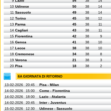
9
Lazio
54
38
14
10
Udinese
50
38
14
11
Sassuolo
49
38
14
12
Torino
45
38
12
13
Parma
45
38
11
14
Cagliari
43
38
11
15
Fiorentina
42
38
9
16
Genoa
41
38
10
17
Lecce
38
38
10
18
Cremonese
34
38
8
19
Verona
21
38
3
20
Pisa
18
38
2
6A GIORNATA DI RITORNO
13-02-2026
20:45
Pisa - Milan
14-02-2026
15:00
Como - Fiorentina
14-02-2026
18:00
Lazio - Atalanta
14-02-2026
20:45
Inter - Juventus
15-02-2026
12:30
Udinese - Sassuolo