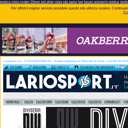
replica rolex oyster 20mm old style
rolex eta swiss
tag heuer women's replica
repli
Per offrirti il miglior servizio possibile questo sito utilizza cookies. Contin
Coo
Lariosport snc - P.IVA 02687090130 - Testata registrata al Tribunale di Como, n.21/06 del 29
CHI SIAMO
REDAZIONE
CONTATTI
COLLABORA CON LARIOSPORT
P
HOMEPAGE
CALCIO
CALCIOCOMO
CALCIOLND
CALCIOSGS
CALCIOCSI
COMUNICATI
TOR