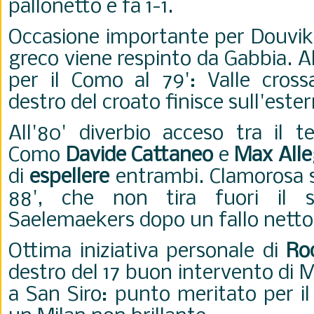
pallonetto e fa 1-1.
Occasione importante per Douvikas 
greco viene respinto da Gabbia. A
per il Como al 79': Valle crossa
destro del croato finisce sull'ester
All'80' diverbio acceso tra il
Como
Davide Cattaneo
e
Max Alle
di
espellere
entrambi. Clamorosa sv
88', che non tira fuori il s
Saelemaekers dopo un fallo netto
Ottima iniziativa personale di
Ro
destro del 17 buon intervento di M
a San Siro: punto meritato per i