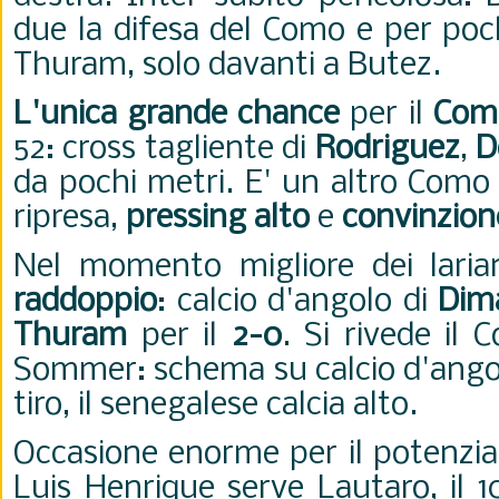
due la difesa del Como e per poc
Thuram, solo davanti a Butez.
L'unica grande chance
per il
Com
52: cross tagliente di
Rodriguez
,
D
da pochi metri. E' un altro Como 
ripresa,
pressing alto
e
convinzion
Nel momento migliore dei laria
raddoppio
: calcio d'angolo di
Dim
Thuram
per il
2-0
. Si rivede il 
Sommer: schema su calcio d'angol
tiro, il senegalese calcia alto.
Occasione enorme per il potenzia
Luis Henrique serve Lautaro, il 1