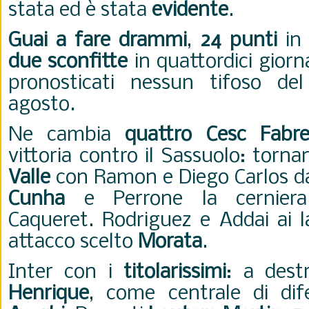
stata ed è stata
evidente
.
Guai a fare drammi
,
24 punti
in 
due sconfitte
in quattordici giorn
pronosticati nessun tifoso de
agosto.
Ne cambia
quattro Cesc Fabr
vittoria contro il Sassuolo: torna
Valle
con Ramon e Diego Carlos d
Cunha
e Perrone la cerniera
Caqueret. Rodriguez e Addai ai la
attacco scelto
Morata
.
Inter con i
titolarissimi
: a dest
Henrique
, come centrale di di