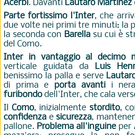
Acerbi
. Davanti
Lautaro Martinez
Parte fortissimo l'Inter
, che arri
due volte nei primi tre minuti: la
la seconda con
Barella
su cui è str
del Como.
Inter in vantaggio al decimo 
verticale guidata da
Luis Henr
benissimo la palla e serve
Lautar
di prima e
porta avanti
i nera
furibondo
dell'Inter, che cala vers
Il
Como
, inizialmente
stordito
, c
confidenza
e
sicurezza
, mantenen
pallone.
Problema all'inguine
per