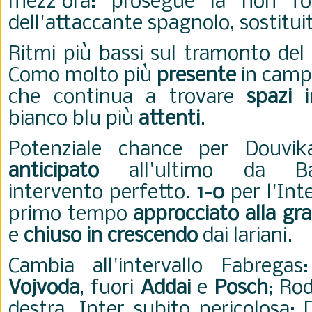
mezz'ora: prosegue la non fo
dell'attaccante spagnolo, sostitui
Ritmi più bassi sul tramonto de
Como molto più
presente
in campo
che continua a trovare
spazi
i
bianco blu più
attenti
.
Potenziale chance per Douvik
anticipato
all'ultimo da B
intervento
perfetto.
1-0
per l'Int
primo tempo
approcciato alla gr
e
chiuso
in crescendo
dai lariani.
Cambia all'intervallo Fabrega
Vojvoda
, fuori
Addai
e
Posch
; Ro
destra.
Inter subito pericolosa: