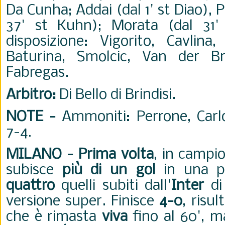
Da Cunha; Addai (dal 1' st Diao), 
37' st Kuhn); Morata (dal 31'
disposizione: Vigorito, Cavlin
Baturina, Smolcic, Van der Bre
Fabregas.
Arbitro:
Di Bello di Brindisi.
NOTE -
Ammoniti: Perrone, Carlo
7-4
.
MILANO -
Prima volta
, in campi
subisce
più di un gol
in una par
quattro
quelli subiti dall'
Inter
d
versione super. Finisce
4-0
, risu
che è rimasta
viva
fino al 60', m