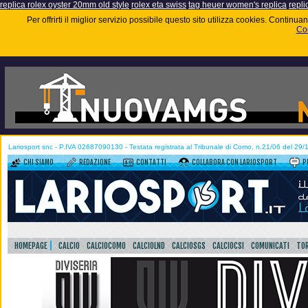
replica rolex oyster 20mm old style
rolex eta swiss
tag heuer women's replica
repli
Per offrirti il miglior servizio possibile questo sito utilizza cookies. Contin
Coo
Lariosport snc - P.IVA 02687090130 - Testata registrata al Tribunale di Como, n.21/06 del 29
CHI SIAMO
REDAZIONE
CONTATTI
COLLABORA CON LARIOSPORT
P
HOMEPAGE
CALCIO
CALCIOCOMO
CALCIOLND
CALCIOSGS
CALCIOCSI
COMUNICATI
TOR