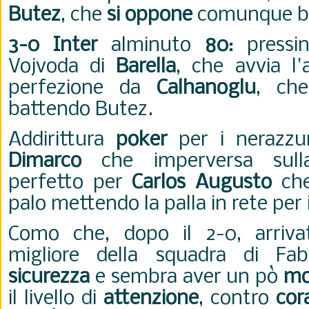
Butez
, che
si oppone
comunque b
3-0 Inter
alminuto
80
: pressi
Vojvoda di
Barella
, che avvia l'
perfezione da
Calhanoglu
, che
battendo Butez.
Addirittura
poker
per i nerazzurr
Dimarco
che imperversa sulla 
perfetto per
Carlos Augusto
che
palo mettendo la palla in rete per 
Como che, dopo il 2-0, arriv
migliore della squadra di F
sicurezza
e sembra aver un pò
mo
il livello di
attenzione
, contro
cor