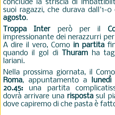
conclude la striscia di imbattibi
suoi ragazzi, che durava dall'1-
agosto
.
Troppa Inter
però per il
C
impressionante dei nerazzurri pe
A dire il vero, Como
in partita
fin
quando il gol di
Thuram
ha tag
lariani.
Nella prossima giornata, il Como
Roma
, appuntamento a
lunedì
20.45:
una partita complicatis
dovrà arrivare una
risposta
sul p
dove capiremo di che pasta è fatt