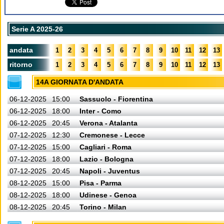
Serie A 2025-26
andata
1
2
3
4
5
6
7
8
9
10
11
12
13
ritorno
1
2
3
4
5
6
7
8
9
10
11
12
13
14A GIORNATA D'ANDATA
06-12-2025
15:00
Sassuolo - Fiorentina
06-12-2025
18:00
Inter - Como
06-12-2025
20:45
Verona - Atalanta
07-12-2025
12:30
Cremonese - Lecce
07-12-2025
15:00
Cagliari - Roma
07-12-2025
18:00
Lazio - Bologna
07-12-2025
20:45
Napoli - Juventus
08-12-2025
15:00
Pisa - Parma
08-12-2025
18:00
Udinese - Genoa
08-12-2025
20:45
Torino - Milan