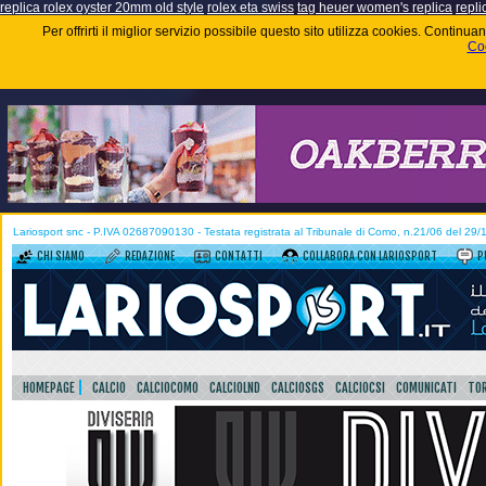
replica rolex oyster 20mm old style
rolex eta swiss
tag heuer women's replica
repli
Per offrirti il miglior servizio possibile questo sito utilizza cookies. Contin
Coo
Lariosport snc - P.IVA 02687090130 - Testata registrata al Tribunale di Como, n.21/06 del 29
CHI SIAMO
REDAZIONE
CONTATTI
COLLABORA CON LARIOSPORT
P
HOMEPAGE
CALCIO
CALCIOCOMO
CALCIOLND
CALCIOSGS
CALCIOCSI
COMUNICATI
TOR