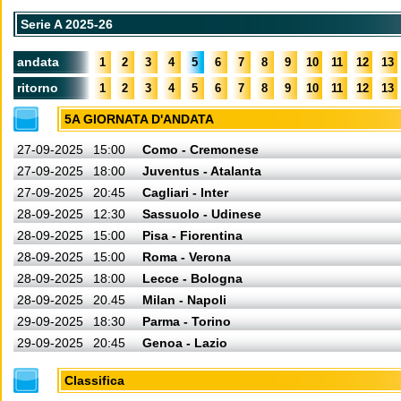
Serie A 2025-26
andata
1
2
3
4
5
6
7
8
9
10
11
12
13
ritorno
1
2
3
4
5
6
7
8
9
10
11
12
13
5A GIORNATA D'ANDATA
27-09-2025
15:00
Como - Cremonese
27-09-2025
18:00
Juventus - Atalanta
27-09-2025
20:45
Cagliari - Inter
28-09-2025
12:30
Sassuolo - Udinese
28-09-2025
15:00
Pisa - Fiorentina
28-09-2025
15:00
Roma - Verona
28-09-2025
18:00
Lecce - Bologna
28-09-2025
20.45
Milan - Napoli
29-09-2025
18:30
Parma - Torino
29-09-2025
20:45
Genoa - Lazio
Classifica