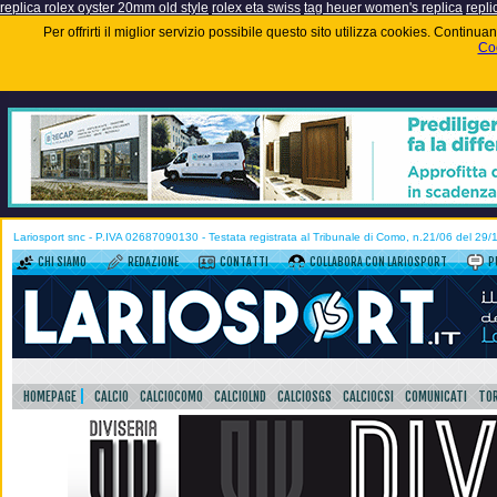
replica rolex oyster 20mm old style
rolex eta swiss
tag heuer women's replica
repli
Per offrirti il miglior servizio possibile questo sito utilizza cookies. Contin
Coo
Lariosport snc - P.IVA 02687090130 - Testata registrata al Tribunale di Como, n.21/06 del 29
CHI SIAMO
REDAZIONE
CONTATTI
COLLABORA CON LARIOSPORT
P
HOMEPAGE
CALCIO
CALCIOCOMO
CALCIOLND
CALCIOSGS
CALCIOCSI
COMUNICATI
TOR