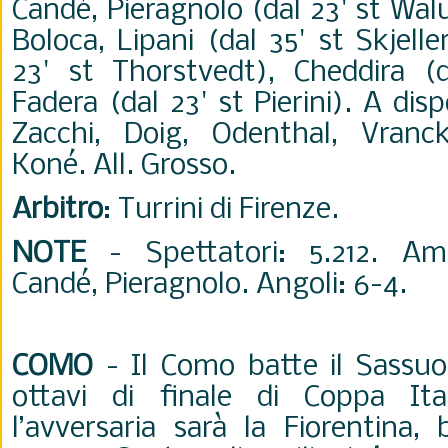
Candé, Pieragnolo (dal 23' st Wal
Boloca, Lipani (dal 35' st Skjell
23' st Thorstvedt), Cheddira (
Fadera (dal 23' st Pierini). A disp
Zacchi, Doig, Odenthal, Vranc
Koné. All. Grosso.
Arbitro
: Turrini di Firenze.
NOTE
- Spettatori: 5.212. Am
Candé, Pieragnolo. Angoli: 6-4.
COMO
- Il Como batte il Sassuol
ottavi di finale di Coppa Ita
l’avversaria sarà la Fiorentina,