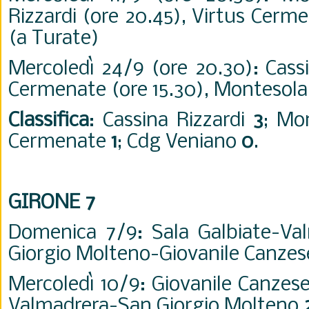
Rizzardi (ore 20.45), Virtus Cer
(a Turate)
Mercoledì 24/9 (ore 20.30): Cassi
Cermenate (ore 15.30), Montesol
Classifica
: Cassina Rizzardi
3
; Mo
Cermenate
1
; Cdg Veniano
0
.
GIRONE 7
Domenica 7/9: Sala Galbiate-V
Giorgio Molteno-Giovanile Canze
Mercoledì 10/9: Giovanile Canzes
Valmadrera-San Giorgio Molteno