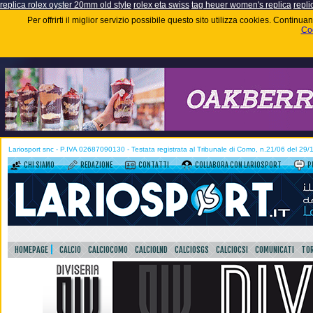
replica rolex oyster 20mm old style
rolex eta swiss
tag heuer women's replica
repli
Per offrirti il miglior servizio possibile questo sito utilizza cookies. Contin
Coo
Lariosport snc - P.IVA 02687090130 - Testata registrata al Tribunale di Como, n.21/06 del 29
CHI SIAMO
REDAZIONE
CONTATTI
COLLABORA CON LARIOSPORT
P
HOMEPAGE
CALCIO
CALCIOCOMO
CALCIOLND
CALCIOSGS
CALCIOCSI
COMUNICATI
TOR