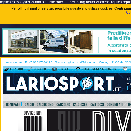
replica rolex oyster 20mm old style
rolex eta swiss
tag heuer women's replica
repli
Per offrirti il miglior servizio possibile questo sito utilizza cookies. Contin
Coo
Lariosport snc - P.IVA 02687090130 - Testata registrata al Tribunale di Como, n.21/06 del 29
CHI SIAMO
REDAZIONE
CONTATTI
COLLABORA CON LARIOSPORT
P
HOMEPAGE
CALCIO
CALCIOCOMO
CALCIOLND
CALCIOSGS
CALCIOCSI
COMUNICATI
TOR