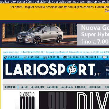
replica rolex oyster 20mm old style
rolex eta swiss
tag heuer women's replica
repli
Per offrirti il miglior servizio possibile questo sito utilizza cookies. Contin
Coo
Lariosport snc - P.IVA 02687090130 - Testata registrata al Tribunale di Como, n.21/06 del 29
CHI SIAMO
REDAZIONE
CONTATTI
COLLABORA CON LARIOSPORT
P
HOMEPAGE
CALCIO
CALCIOCOMO
CALCIOLND
CALCIOSGS
CALCIOCSI
COMUNICATI
TOR