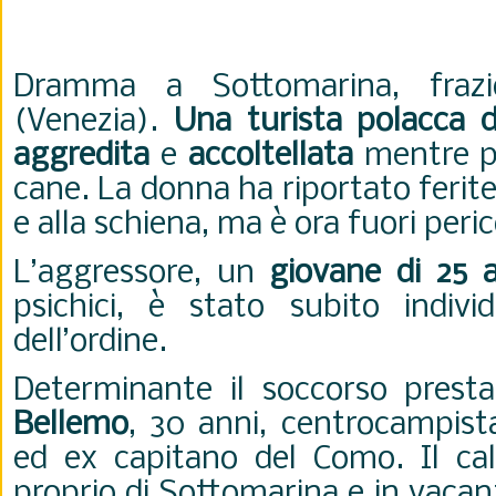
Dramma a Sottomarina, frazi
(Venezia).
Una turista polacca d
aggredita
e
accoltellata
mentre po
cane. La donna ha riportato ferite 
e alla schiena, ma è ora fuori peric
L’aggressore, un
giovane di 25 
psichici, è stato subito indivi
dell’ordine.
Determinante il soccorso pres
Bellemo
, 30 anni, centrocampist
ed ex capitano del Como. Il calc
proprio di Sottomarina e in vacan