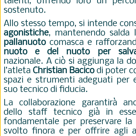
talenti, offrendo loro un perco
sostenuto.
Allo stesso tempo, si intende con
agonistiche
, mantenendo salda la
pallanuoto
comasca e rafforzand
nuoto e del nuoto per salv
nazionale. A ciò si aggiunga la d
l’atleta
Christian Bacico
di poter c
spazi e strumenti adeguati per e
suo tecnico di fiducia.
La collaborazione garantirà an
dello staff tecnico già in ess
fondamentale per preservare la q
svolto finora e per offrire agli 