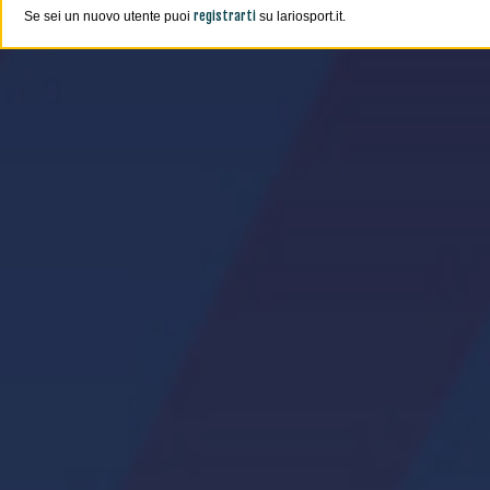
registrarti
Se sei un nuovo utente puoi
su lariosport.it.