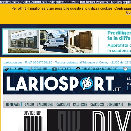
replica rolex oyster 20mm old style
rolex eta swiss
tag heuer women's replica
repli
Per offrirti il miglior servizio possibile questo sito utilizza cookies. Contin
Coo
Lariosport snc - P.IVA 02687090130 - Testata registrata al Tribunale di Como, n.21/06 del 29
CHI SIAMO
REDAZIONE
CONTATTI
COLLABORA CON LARIOSPORT
P
HOMEPAGE
CALCIO
CALCIOCOMO
CALCIOLND
CALCIOSGS
CALCIOCSI
COMUNICATI
TOR