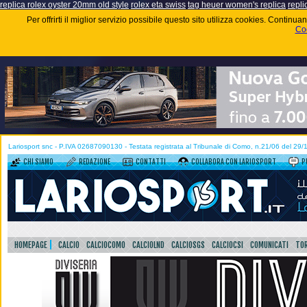
replica rolex oyster 20mm old style
rolex eta swiss
tag heuer women's replica
repli
Per offrirti il miglior servizio possibile questo sito utilizza cookies. Contin
Coo
Lariosport snc - P.IVA 02687090130 - Testata registrata al Tribunale di Como, n.21/06 del 29
CHI SIAMO
REDAZIONE
CONTATTI
COLLABORA CON LARIOSPORT
P
HOMEPAGE
CALCIO
CALCIOCOMO
CALCIOLND
CALCIOSGS
CALCIOCSI
COMUNICATI
TOR