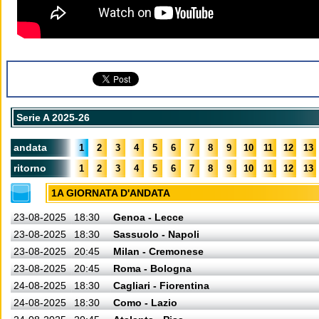
Serie A 2025-26
andata
1
2
3
4
5
6
7
8
9
10
11
12
13
ritorno
1
2
3
4
5
6
7
8
9
10
11
12
13
1A GIORNATA D'ANDATA
23-08-2025
18:30
Genoa - Lecce
23-08-2025
18:30
Sassuolo - Napoli
23-08-2025
20:45
Milan - Cremonese
23-08-2025
20:45
Roma - Bologna
24-08-2025
18:30
Cagliari - Fiorentina
24-08-2025
18:30
Como - Lazio