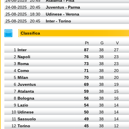
24-08-2025
20:45
Atalanta - Pisa
24-08-2025
20:45
Juventus - Parma
25-08-2025
18:30
Udinese - Verona
25-08-2025
20:45
Inter - Torino
Classifica
Pt
G
V
1
Inter
87
38
27
2
Napoli
76
38
23
3
Roma
73
38
23
4
Como
71
38
20
5
Milan
70
38
20
6
Juventus
69
38
19
7
Atalanta
59
38
15
8
Bologna
56
38
16
9
Lazio
54
38
14
10
Udinese
50
38
14
11
Sassuolo
49
38
14
12
Torino
45
38
12