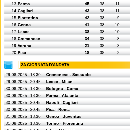
13
Parma
45
38
11
14
Cagliari
43
38
11
15
Fiorentina
42
38
9
16
Genoa
41
38
10
17
Lecce
38
38
10
18
Cremonese
34
38
8
19
Verona
21
38
3
20
Pisa
18
38
2
2A GIORNATA D'ANDATA
29-08-2025
18:30
Cremonese - Sassuolo
29-08-2025
20:45
Lecce - Milan
30-08-2025
18:30
Bologna - Como
30-08-2025
18:30
Parma - Atalanta
30-08-2025
20:45
Napoli - Cagliari
30-08-2025
20:45
Pisa - Roma
31-08-2025
18:30
Genoa - Juventus
31-08-2025
18:30
Torino - Fiorentina