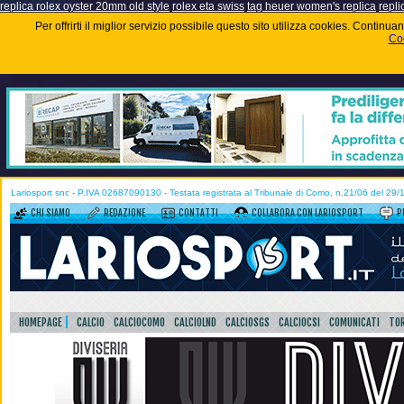
replica rolex oyster 20mm old style
rolex eta swiss
tag heuer women's replica
repli
Per offrirti il miglior servizio possibile questo sito utilizza cookies. Contin
Coo
Lariosport snc - P.IVA 02687090130 - Testata registrata al Tribunale di Como, n.21/06 del 29
CHI SIAMO
REDAZIONE
CONTATTI
COLLABORA CON LARIOSPORT
P
HOMEPAGE
CALCIO
CALCIOCOMO
CALCIOLND
CALCIOSGS
CALCIOCSI
COMUNICATI
TOR