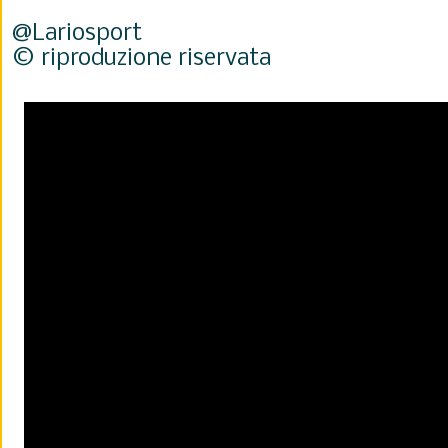
@Lariosport
© riproduzione riservata