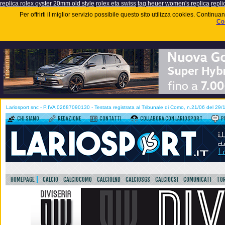
replica rolex oyster 20mm old style
rolex eta swiss
tag heuer women's replica
repli
Per offrirti il miglior servizio possibile questo sito utilizza cookies. Contin
Coo
Lariosport snc - P.IVA 02687090130 - Testata registrata al Tribunale di Como, n.21/06 del 29
CHI SIAMO
REDAZIONE
CONTATTI
COLLABORA CON LARIOSPORT
P
HOMEPAGE
CALCIO
CALCIOCOMO
CALCIOLND
CALCIOSGS
CALCIOCSI
COMUNICATI
TOR