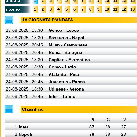
andata
1
2
3
4
5
6
7
8
9
10
11
12
13
ritorno
1
2
3
4
5
6
7
8
9
10
11
12
13
1A GIORNATA D'ANDATA
23-08-2025
18:30
Genoa - Lecce
23-08-2025
18:30
Sassuolo - Napoli
23-08-2025
20:45
Milan - Cremonese
23-08-2025
20:45
Roma - Bologna
24-08-2025
18:30
Cagliari - Fiorentina
24-08-2025
18:30
Como - Lazio
24-08-2025
20:45
Atalanta - Pisa
24-08-2025
20:45
Juventus - Parma
25-08-2025
18:30
Udinese - Verona
25-08-2025
20:45
Inter - Torino
Classifica
Pt
G
V
1
Inter
87
38
27
2
Napoli
76
38
23