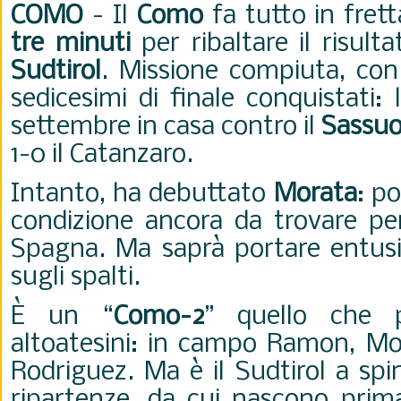
COMO
-
Il
Como
fa tutto in frett
tre minuti
per ribaltare il risult
Sudtirol
. Missione compiuta, con
sedicesimi di finale conquistati: 
settembre in casa contro il
Sassuo
1-0 il Catanzaro.
Intanto, ha debuttato
Morata
: po
condizione ancora da trovare per
Spagna. Ma saprà portare entus
sugli spalti.
È un “
Como-2
” quello che p
altoatesini: in campo Ramon, M
Rodriguez.
Ma è il Sudtirol a spi
ripartenze, da cui nascono pri