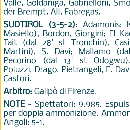
Valle, Goldaniga, Gabrielloni, Sm
der Brempt. All. Fabregas.
SUDTIROL (3-5-2)
: Adamonis; K
Masiello), Bordon, Giorgini; El Ka
Tait (dal 28' st Tronchin), Casi
Martini), S. Davi; Mallamo (dal
Pecorino (dal 13' st Odogwu).
Poluzzi, Drago, Pietrangeli, F. Davi
Castori.
Arbitro
: Galipò di Firenze.
NOTE
- Spettatori: 9.985. Espuls
per doppia ammonizione. Ammonit
Angoli: 5-1.