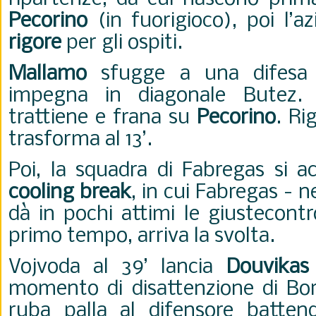
Pecorino
(in fuorigioco), poi l’a
rigore
per gli ospiti.
Mallamo
sfugge a una difesa
impegna in diagonale Butez. 
trattiene e frana su
Pecorino
. Ri
trasforma al 13’.
Poi, la squadra di Fabregas si ac
cooling break
, in cui Fabregas - n
dà in pochi attimi le giustecontr
primo tempo, arriva la svolta.
Vojvoda al 39’ lancia
Douvikas
momento di disattenzione di Bord
ruba palla al difensore batte