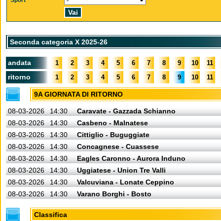
Sport
Seconda categoria X 2025-26
andata
1
2
3
4
5
6
7
8
9
10
11
ritorno
1
2
3
4
5
6
7
8
9
10
11
9A GIORNATA DI RITORNO
08-03-2026
14:30
Caravate - Gazzada Schianno
08-03-2026
14:30
Casbeno - Malnatese
08-03-2026
14:30
Cittiglio - Buguggiate
08-03-2026
14:30
Concagnese - Cuassese
08-03-2026
14:30
Eagles Caronno - Aurora Induno
08-03-2026
14:30
Uggiatese - Union Tre Valli
08-03-2026
14:30
Valcuviana - Lonate Ceppino
08-03-2026
14:30
Varano Borghi - Bosto
Classifica