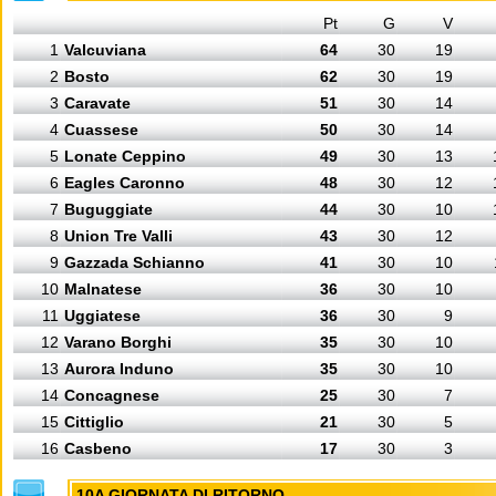
Pt
G
V
1
Valcuviana
64
30
19
2
Bosto
62
30
19
3
Caravate
51
30
14
4
Cuassese
50
30
14
5
Lonate Ceppino
49
30
13
6
Eagles Caronno
48
30
12
7
Buguggiate
44
30
10
8
Union Tre Valli
43
30
12
9
Gazzada Schianno
41
30
10
10
Malnatese
36
30
10
11
Uggiatese
36
30
9
12
Varano Borghi
35
30
10
13
Aurora Induno
35
30
10
14
Concagnese
25
30
7
15
Cittiglio
21
30
5
16
Casbeno
17
30
3
10A GIORNATA DI RITORNO