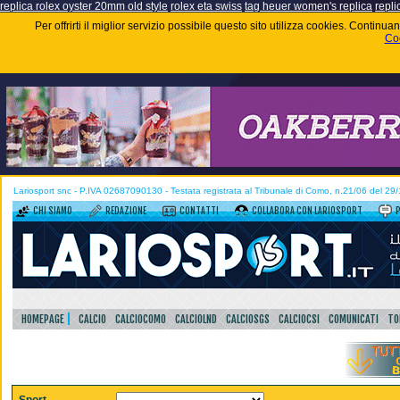
replica rolex oyster 20mm old style
rolex eta swiss
tag heuer women's replica
repli
Per offrirti il miglior servizio possibile questo sito utilizza cookies. Contin
Coo
Lariosport snc - P.IVA 02687090130 - Testata registrata al Tribunale di Como, n.21/06 del 29
CHI SIAMO
REDAZIONE
CONTATTI
COLLABORA CON LARIOSPORT
HOMEPAGE
CALCIO
CALCIOCOMO
CALCIOLND
CALCIOSGS
CALCIOCSI
COMUNICATI
TO