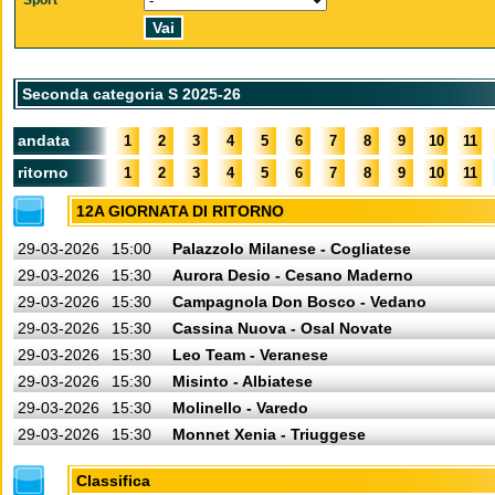
Sport
Seconda categoria S 2025-26
andata
1
2
3
4
5
6
7
8
9
10
11
ritorno
1
2
3
4
5
6
7
8
9
10
11
12A GIORNATA DI RITORNO
29-03-2026
15:00
Palazzolo Milanese - Cogliatese
29-03-2026
15:30
Aurora Desio - Cesano Maderno
29-03-2026
15:30
Campagnola Don Bosco - Vedano
29-03-2026
15:30
Cassina Nuova - Osal Novate
29-03-2026
15:30
Leo Team - Veranese
29-03-2026
15:30
Misinto - Albiatese
29-03-2026
15:30
Molinello - Varedo
29-03-2026
15:30
Monnet Xenia - Triuggese
Classifica