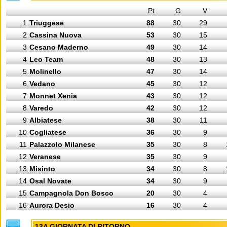
Pt
G
V
1
Triuggese
88
30
29
2
Cassina Nuova
53
30
15
3
Cesano Maderno
49
30
14
4
Leo Team
48
30
13
5
Molinello
47
30
14
6
Vedano
45
30
12
7
Monnet Xenia
43
30
12
8
Varedo
42
30
12
9
Albiatese
38
30
11
10
Cogliatese
36
30
9
11
Palazzolo Milanese
35
30
8
12
Veranese
35
30
9
13
Misinto
34
30
8
14
Osal Novate
34
30
9
15
Campagnola Don Bosco
20
30
4
16
Aurora Desio
16
30
4
13A GIORNATA DI RITORNO