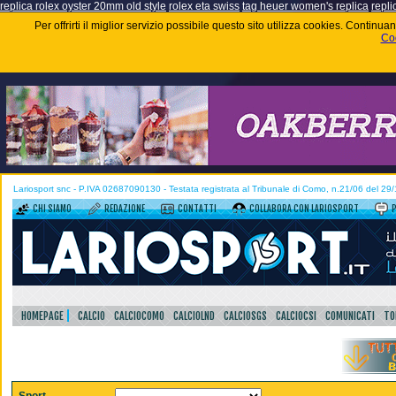
replica rolex oyster 20mm old style
rolex eta swiss
tag heuer women's replica
repli
Per offrirti il miglior servizio possibile questo sito utilizza cookies. Contin
Coo
Lariosport snc - P.IVA 02687090130 - Testata registrata al Tribunale di Como, n.21/06 del 29
CHI SIAMO
REDAZIONE
CONTATTI
COLLABORA CON LARIOSPORT
HOMEPAGE
CALCIO
CALCIOCOMO
CALCIOLND
CALCIOSGS
CALCIOCSI
COMUNICATI
TO