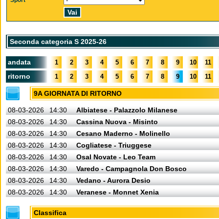
Sport
Seconda categoria S 2025-26
andata
1
2
3
4
5
6
7
8
9
10
11
ritorno
1
2
3
4
5
6
7
8
9
10
11
9A GIORNATA DI RITORNO
08-03-2026
14:30
Albiatese - Palazzolo Milanese
08-03-2026
14:30
Cassina Nuova - Misinto
08-03-2026
14:30
Cesano Maderno - Molinello
08-03-2026
14:30
Cogliatese - Triuggese
08-03-2026
14:30
Osal Novate - Leo Team
08-03-2026
14:30
Varedo - Campagnola Don Bosco
08-03-2026
14:30
Vedano - Aurora Desio
08-03-2026
14:30
Veranese - Monnet Xenia
Classifica