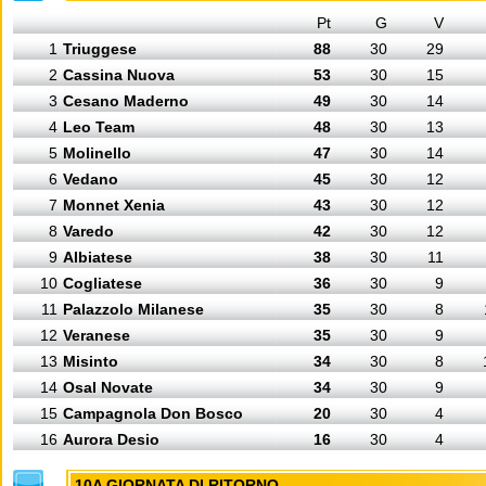
Pt
G
V
1
Triuggese
88
30
29
2
Cassina Nuova
53
30
15
3
Cesano Maderno
49
30
14
4
Leo Team
48
30
13
5
Molinello
47
30
14
6
Vedano
45
30
12
7
Monnet Xenia
43
30
12
8
Varedo
42
30
12
9
Albiatese
38
30
11
10
Cogliatese
36
30
9
11
Palazzolo Milanese
35
30
8
12
Veranese
35
30
9
13
Misinto
34
30
8
14
Osal Novate
34
30
9
15
Campagnola Don Bosco
20
30
4
16
Aurora Desio
16
30
4
10A GIORNATA DI RITORNO