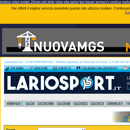
replica rolex oyster 20mm old style
rolex eta swiss
tag heuer women's replica
repli
Per offrirti il miglior servizio possibile questo sito utilizza cookies. Contin
Coo
Lariosport snc - P.IVA 02687090130 - Testata registrata al Tribunale di Como, n.21/06 del 29
CHI SIAMO
REDAZIONE
CONTATTI
COLLABORA CON LARIOSPORT
HOMEPAGE
CALCIO
CALCIOCOMO
CALCIOLND
CALCIOSGS
CALCIOCSI
COMUNICATI
TO