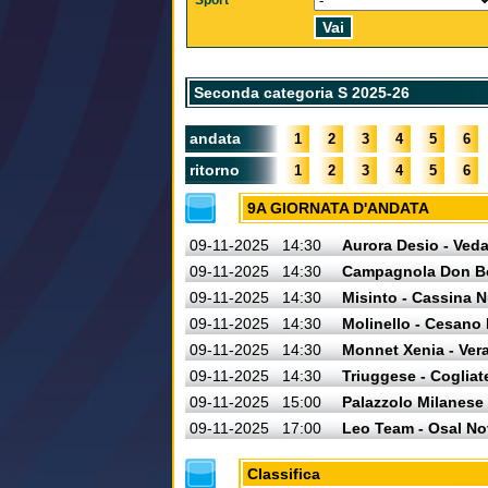
Sport
Seconda categoria S 2025-26
andata
1
2
3
4
5
6
ritorno
1
2
3
4
5
6
9A GIORNATA D'ANDATA
09-11-2025
14:30
Aurora Desio - Ved
09-11-2025
14:30
Campagnola Don Bo
09-11-2025
14:30
Misinto - Cassina 
09-11-2025
14:30
Molinello - Cesano
09-11-2025
14:30
Monnet Xenia - Ver
09-11-2025
14:30
Triuggese - Cogliat
09-11-2025
15:00
Palazzolo Milanese 
09-11-2025
17:00
Leo Team - Osal No
Classifica