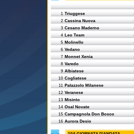
1
Triuggese
2
Cassina Nuova
3
Cesano Maderno
4
Leo Team
5
Molinello
6
Vedano
7
Monnet Xenia
8
Varedo
9
Albiatese
10
Cogliatese
11
Palazzolo Milanese
12
Veranese
13
Misinto
14
Osal Novate
15
Campagnola Don Bosco
16
Aurora Desio
10A GIORNATA D'ANDATA