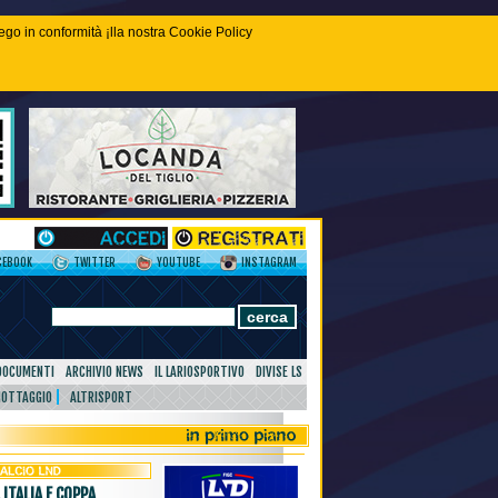
piego in conformità ¡lla nostra Cookie Policy
CEBOOK
TWITTER
YOUTUBE
INSTAGRAM
DOCUMENTI
ARCHIVIO NEWS
IL LARIOSPORTIVO
DIVISE LS
NOTTAGGIO
ALTRISPORT
 ITALIA E COPPA