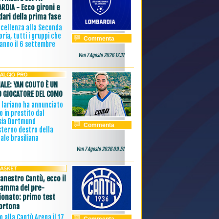
RDIA - Ecco gironi e
dari della prima fase
ccellenza alla Seconda
ria, tutti i gruppi che
Commenta
ranno il 6 settembre
Ven 7 Agosto 2026 17.31
IALE: YAN COUTO È UN
 GIOCATORE DEL COMO
b lariano ha annunciato
vo in prestito dal
sia Dortmund
Commenta
sterno destro della
ale brasiliana
Ven 7 Agosto 2026 09.51
canestro Cantù, ecco il
amma del pre-
onato: primo test
ortona
 alla Cantù Arena il 17