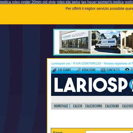
replica rolex oyster 20mm old style
rolex eta swiss
tag heuer women's replica
repli
Per offrirti il miglior servizio possibile q
Lariosport snc - P.IVA 02687090130 - Testata registrata al
CHI SIAMO
REDAZIONE
CONTATTI
C
HOMEPAGE
CALCIO
CALCIOCOMO
CALCIOLND
CALCIO