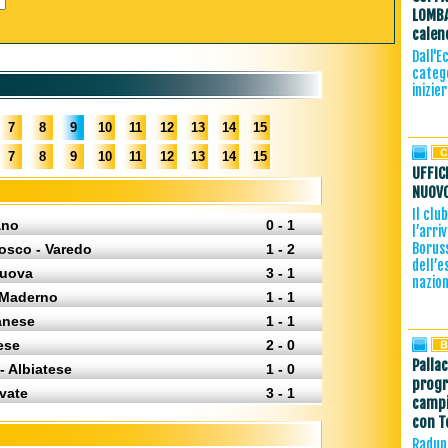
LOMBA
calen
Dall'E
catego
inizie
7
8
9
10
11
12
13
14
15
7
8
9
10
11
12
13
14
15
UFFIC
NUOVO
Il clu
ano
0 - 1
l’arri
Borus
sco - Varedo
1 - 2
dell’e
Nuova
3 - 1
nazion
 Maderno
1 - 1
anese
1 - 1
ese
2 - 0
Palla
- Albiatese
1 - 0
progr
vate
3 - 1
campi
con T
Raduno