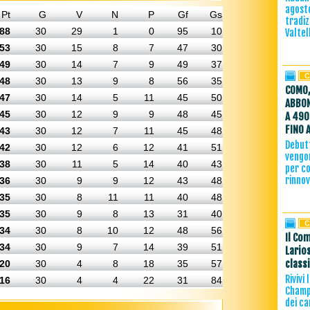
agost
Pt
G
V
N
P
Gf
Gs
tradiz
88
30
29
1
0
95
10
Valtel
53
30
15
8
7
47
30
49
30
14
7
9
49
37
48
30
13
9
8
56
35
COMO,
47
30
14
5
11
45
50
ABBON
45
30
12
9
9
48
45
A 490
FINO 
43
30
12
7
11
45
48
Debutt
42
30
12
6
12
41
51
vengon
38
30
11
5
14
40
43
per co
rinno
36
30
9
9
12
43
48
35
30
8
11
11
40
48
35
30
9
8
13
31
40
34
30
8
10
12
48
56
Il Com
34
30
9
7
14
39
51
Lario
class
20
30
4
8
18
35
57
Rivivi
16
30
4
4
22
31
84
Champi
dei ca