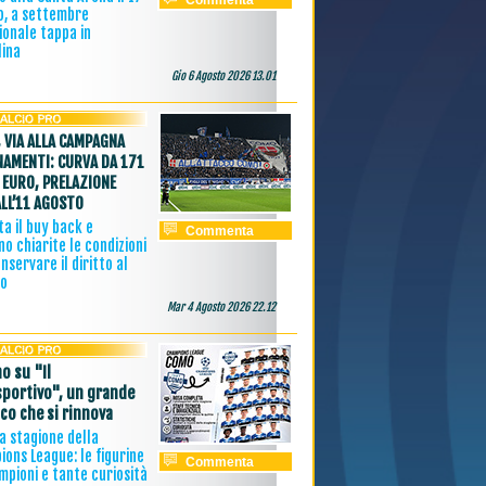
Commenta
o, a settembre
ionale tappa in
lina
Gio 6 Agosto 2026 13.01
 VIA ALLA CAMPAGNA
AMENTI: CURVA DA 171
 EURO, PRELAZIONE
ALL’11 AGOSTO
a il buy back e
Commenta
o chiarite le condizioni
nservare il diritto al
vo
Mar 4 Agosto 2026 22.12
o su "Il
sportivo", un grande
ico che si rinnova
 la stagione della
ons League: le figurine
Commenta
mpioni e tante curiosità