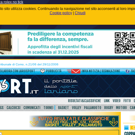
ca rolex no tick
uesto sito utilizza cookies. Continuando la navigazione nel sito acconsenti al loro im
Cookie policy
|
Chiudi
 Tribunale di Como, n.21/06 del 29/11/2006
OLLABORA CON LARIOSPORT
PUBBLICITÀ
INVIA NOTIZIA / SEGNALAZIONE
FA
RISULTATI&CLASSIFICHE
LINK
VIDEO
FOTO
SGS
CALCIOCSI
COMUNICATI
TORNEI
BASKET
VOLLEY
PALLANUOTO
RUGBY
MOTORI
CA
COPPA