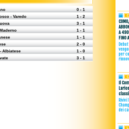
ano
0 - 1
sco - Varedo
1 - 2
COMO,
Nuova
3 - 1
ABBON
 Maderno
1 - 1
A 490
anese
1 - 1
FINO 
ese
2 - 0
Debutt
vengon
- Albiatese
1 - 0
per co
vate
3 - 1
rinno
Il Com
Lario
class
Rivivi
Champi
dei ca