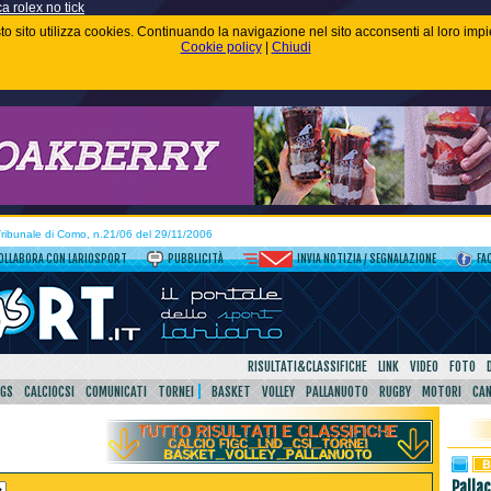
ca rolex no tick
uesto sito utilizza cookies. Continuando la navigazione nel sito acconsenti al loro im
Cookie policy
|
Chiudi
 Tribunale di Como, n.21/06 del 29/11/2006
OLLABORA CON LARIOSPORT
PUBBLICITÀ
INVIA NOTIZIA / SEGNALAZIONE
FA
RISULTATI&CLASSIFICHE
LINK
VIDEO
FOTO
SGS
CALCIOCSI
COMUNICATI
TORNEI
BASKET
VOLLEY
PALLANUOTO
RUGBY
MOTORI
CA
Palla