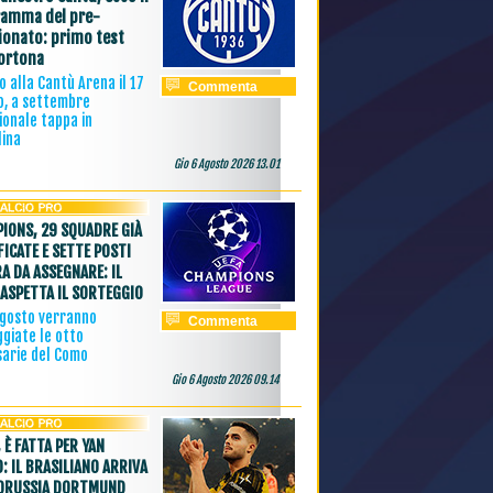
amma del pre-
onato: primo test
ortona
 alla Cantù Arena il 17
Commenta
o, a settembre
ionale tappa in
lina
Gio 6 Agosto 2026 13.01
IONS, 29 SQUADRE GIÀ
FICATE E SETTE POSTI
A DA ASSEGNARE: IL
ASPETTA IL SORTEGGIO
agosto verranno
Commenta
giate le otto
sarie del Como
Gio 6 Agosto 2026 09.14
 È FATTA PER YAN
: IL BRASILIANO ARRIVA
ORUSSIA DORTMUND