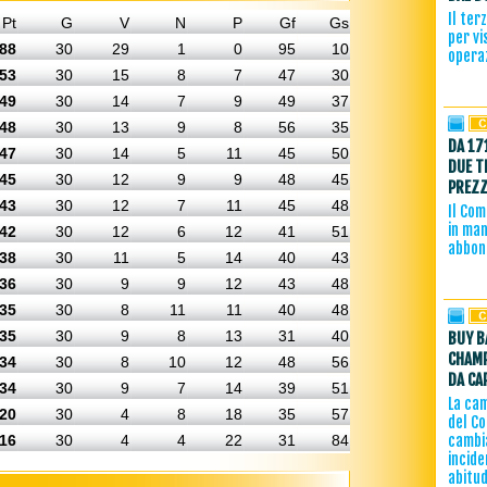
Il ter
Pt
G
V
N
P
Gf
Gs
per vi
88
30
29
1
0
95
10
operaz
53
30
15
8
7
47
30
49
30
14
7
9
49
37
48
30
13
9
8
56
35
DA 17
47
30
14
5
11
45
50
DUE T
45
30
12
9
9
48
45
PREZZ
43
30
12
7
11
45
48
Il Com
in man
42
30
12
6
12
41
51
abbon
38
30
11
5
14
40
43
36
30
9
9
12
43
48
35
30
8
11
11
40
48
35
30
9
8
13
31
40
BUY B
CHAMP
34
30
8
10
12
48
56
DA CA
34
30
9
7
14
39
51
La ca
20
30
4
8
18
35
57
del C
16
30
4
4
22
31
84
cambi
incide
abitud