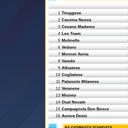
1
Triuggese
2
Cassina Nuova
3
Cesano Maderno
4
Leo Team
5
Molinello
6
Vedano
7
Monnet Xenia
8
Varedo
9
Albiatese
10
Cogliatese
11
Palazzolo Milanese
12
Veranese
13
Misinto
14
Osal Novate
15
Campagnola Don Bosco
16
Aurora Desio
9A GIORNATA D'ANDATA