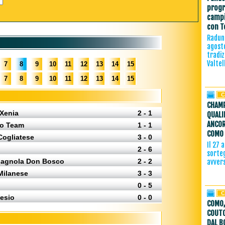
progr
campi
con T
Raduno
agost
tradiz
Valtel
7
8
9
10
11
12
13
14
15
7
8
9
10
11
12
13
14
15
CHAMP
 Xenia
2 - 1
QUALI
ANCOR
eo Team
1 - 1
COMO 
Cogliatese
3 - 0
Il 27 
2 - 6
sorteg
pagnola Don Bosco
2 - 2
avver
Milanese
3 - 3
0 - 5
Desio
0 - 0
COMO,
COUTO
DAL B