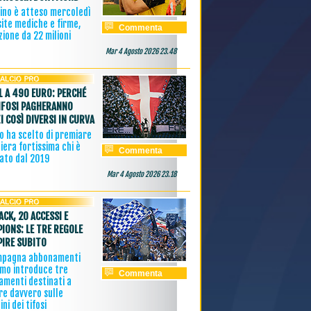
zino è atteso mercoledì
site mediche e firme,
Commenta
ione da 22 milioni
Mar 4 Agosto 2026 23.48
1 A 490 EURO: PERCHÉ
IFOSI PAGHERANNO
I COSÌ DIVERSI IN CURVA
o ha scelto di premiare
iera fortissima chi è
Commenta
ato dal 2019
Mar 4 Agosto 2026 23.18
ACK, 20 ACCESSI E
IONS: LE TRE REGOLE
PIRE SUBITO
mpagna abbonamenti
omo introduce tre
Commenta
amenti destinati a
re davvero sulle
ini dei tifosi