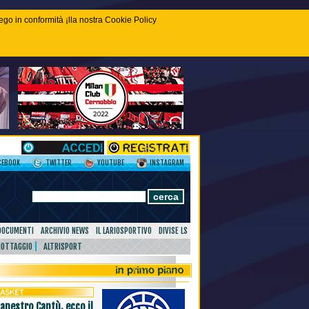
piego in conformità ¡lla nostra Cookie Policy
CEBOOK
TWITTER
YOUTUBE
INSTAGRAM
DOCUMENTI
ARCHIVIO NEWS
IL LARIOSPORTIVO
DIVISE LS
NOTTAGGIO
ALTRISPORT
canestro Cantù, ecco il