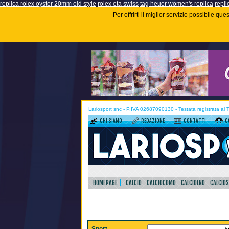
replica rolex oyster 20mm old style
rolex eta swiss
tag heuer women's replica
repli
Per offrirti il miglior servizio possibile q
Lariosport snc - P.IVA 02687090130 - Testata registrata al
CHI SIAMO
REDAZIONE
CONTATTI
C
HOMEPAGE
CALCIO
CALCIOCOMO
CALCIOLND
CALCIO