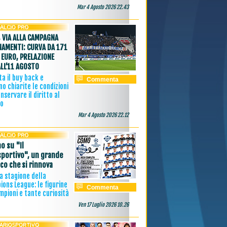
Mar 4 Agosto 2026 22.43
 VIA ALLA CAMPAGNA
AMENTI: CURVA DA 171
 EURO, PRELAZIONE
ALL’11 AGOSTO
a il buy back e
Commenta
o chiarite le condizioni
nservare il diritto al
vo
Mar 4 Agosto 2026 22.12
o su "Il
sportivo", un grande
ico che si rinnova
 la stagione della
ons League: le figurine
Commenta
mpioni e tante curiosità
Ven 17 Luglio 2026 10.26