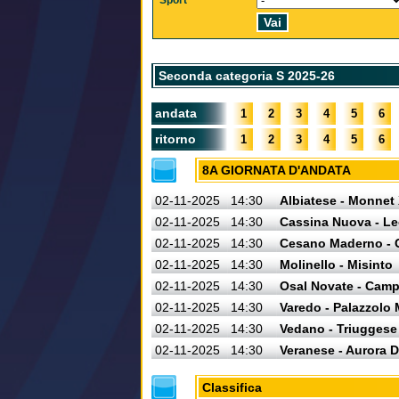
Sport
Seconda categoria S 2025-26
andata
1
2
3
4
5
6
ritorno
1
2
3
4
5
6
8A GIORNATA D'ANDATA
02-11-2025
14:30
Albiatese - Monnet
02-11-2025
14:30
Cassina Nuova - L
02-11-2025
14:30
Cesano Maderno - 
02-11-2025
14:30
Molinello - Misinto
02-11-2025
14:30
Osal Novate - Cam
02-11-2025
14:30
Varedo - Palazzolo 
02-11-2025
14:30
Vedano - Triuggese
02-11-2025
14:30
Veranese - Aurora 
Classifica