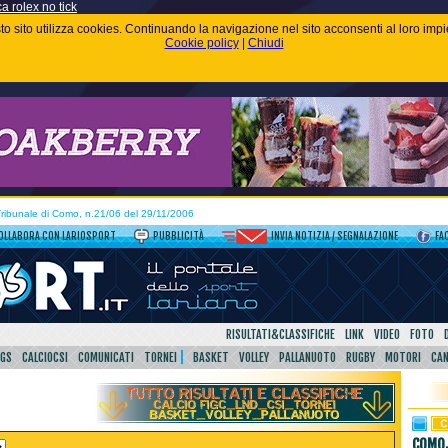
ca rolex no tick
uesto sito utilizza cookies. Continuando la navigazione nel sito acconsenti al loro im
Cookie policy
|
Chiudi
 Tribunale di Como, n.21/06 del 29/11/2006
OLLABORA CON LARIOSPORT
PUBBLICITÀ
INVIA NOTIZIA / SEGNALAZIONE
FA
RISULTATI&CLASSIFICHE
LINK
VIDEO
FOTO
SGS
CALCIOCSI
COMUNICATI
TORNEI
BASKET
VOLLEY
PALLANUOTO
RUGBY
MOTORI
CA
COMO,