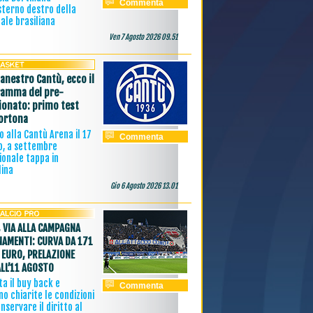
Commenta
sterno destro della
ale brasiliana
Ven 7 Agosto 2026 09.51
canestro Cantù, ecco il
amma del pre-
onato: primo test
ortona
 alla Cantù Arena il 17
Commenta
o, a settembre
ionale tappa in
lina
Gio 6 Agosto 2026 13.01
 VIA ALLA CAMPAGNA
AMENTI: CURVA DA 171
 EURO, PRELAZIONE
ALL’11 AGOSTO
a il buy back e
Commenta
o chiarite le condizioni
nservare il diritto al