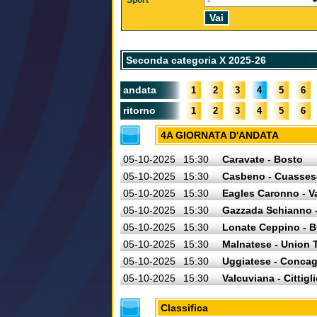
Sport
Seconda categoria X 2025-26
andata
1
2
3
4
5
6
ritorno
1
2
3
4
5
6
4A GIORNATA D'ANDATA
05-10-2025
15:30
Caravate - Bosto
05-10-2025
15:30
Casbeno - Cuasses
05-10-2025
15:30
Eagles Caronno - V
05-10-2025
15:30
Gazzada Schianno -
05-10-2025
15:30
Lonate Ceppino - 
05-10-2025
15:30
Malnatese - Union T
05-10-2025
15:30
Uggiatese - Conca
05-10-2025
15:30
Valcuviana - Cittigl
Classifica