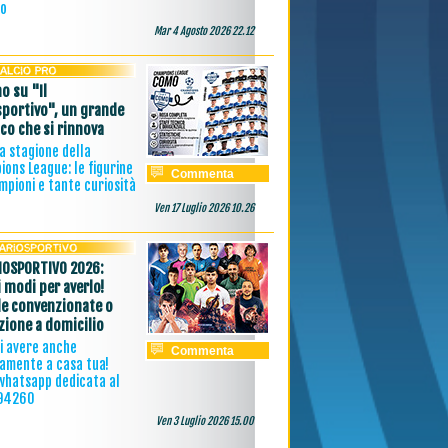
vo
Mar 4 Agosto 2026 22.12
o su "Il
sportivo", un grande
ico che si rinnova
 la stagione della
ons League: le figurine
Commenta
mpioni e tante curiosità
Ven 17 Luglio 2026 10.26
RIOSPORTIVO 2026:
i modi per averlo!
le convenzionate o
zione a domicilio
i avere anche
Commenta
tamente a casa tua!
whatsapp dedicata al
94260
Ven 3 Luglio 2026 15.00