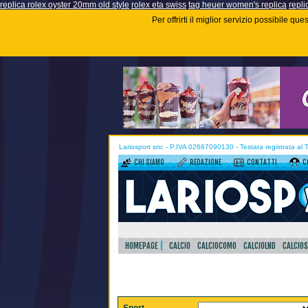
replica rolex oyster 20mm old style
rolex eta swiss
tag heuer women's replica
repli
Per offrirti il miglior servizio possibile q
Lariosport snc - P.IVA 02687090130 - Testata registrata al
CHI SIAMO
REDAZIONE
CONTATTI
C
HOMEPAGE
CALCIO
CALCIOCOMO
CALCIOLND
CALCIO