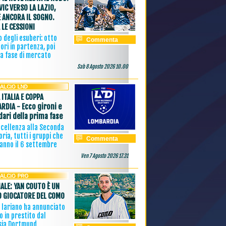
VIC VERSO LA LAZIO,
È ANCORA IL SOGNO.
 LE CESSIONI
lo degli esuberi: otto
Commenta
ori in partenza, poi
ma fase di mercato
Sab 8 Agosto 2026 10.00
 ITALIA E COPPA
RDIA - Ecco gironi e
dari della prima fase
ccellenza alla Seconda
ria, tutti i gruppi che
Commenta
ranno il 6 settembre
Ven 7 Agosto 2026 17.31
IALE: YAN COUTO È UN
 GIOCATORE DEL COMO
b lariano ha annunciato
vo in prestito dal
sia Dortmund