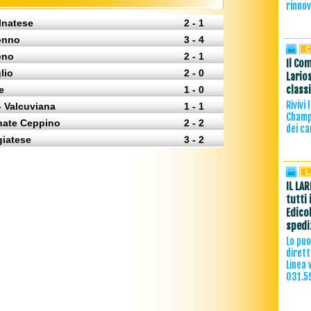
rinno
lnatese
2 - 1
onno
3 - 4
eno
2 - 1
Il Com
lio
2 - 0
Lario
class
e
1 - 0
Rivivi
 Valcuviana
1 - 1
Champi
onate Ceppino
2 - 2
dei ca
giatese
3 - 2
IL LA
tutti 
Edico
spedi
Lo puo
diret
Linea 
031.5