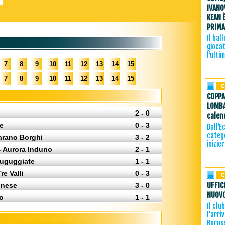
IVANO
KEAN 
PRIMA
Il bal
giocat
l'ulti
7
8
9
10
11
12
13
14
15
7
8
9
10
11
12
13
14
15
COPPA
LOMBA
2 - 0
calen
e
0 - 3
Dall'E
catego
arano Borghi
3 - 2
inizie
 Aurora Induno
2 - 1
Buguggiate
1 - 1
re Valli
0 - 3
UFFIC
gnese
3 - 0
NUOVO
io
1 - 1
Il clu
l’arri
Borus