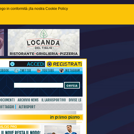
piego in conformità ¡lla nostra Cookie Policy
CEBOOK
TWITTER
YOUTUBE
INSTAGRAM
DOCUMENTI
ARCHIVIO NEWS
IL LARIOSPORTIVO
DIVISE LS
NOTTAGGIO
ALTRISPORT
 IL NOVE RESTA IL NODO: