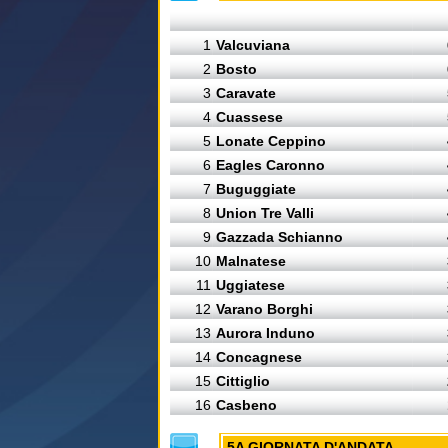
1
Valcuviana
2
Bosto
3
Caravate
4
Cuassese
5
Lonate Ceppino
6
Eagles Caronno
7
Buguggiate
8
Union Tre Valli
9
Gazzada Schianno
10
Malnatese
11
Uggiatese
12
Varano Borghi
13
Aurora Induno
14
Concagnese
15
Cittiglio
16
Casbeno
5A GIORNATA D'ANDATA