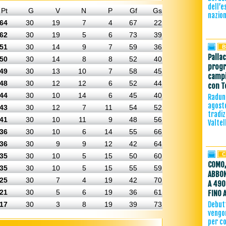
dell’e
Pt
G
V
N
P
Gf
Gs
nazion
64
30
19
7
4
67
22
62
30
19
5
6
73
39
51
30
14
9
7
59
36
Palla
50
30
14
8
8
52
40
progr
49
30
13
10
7
58
45
campi
48
30
12
12
6
52
44
con T
44
30
10
14
6
45
40
Raduno
agost
43
30
12
7
11
54
52
tradiz
41
30
10
11
9
48
56
Valtel
36
30
10
6
14
55
66
36
30
9
9
12
42
64
35
30
10
5
15
50
60
COMO,
35
30
10
5
15
55
59
ABBON
25
30
7
4
19
42
70
A 490
21
30
5
6
19
36
61
FINO 
17
30
3
8
19
39
73
Debutt
vengon
per co