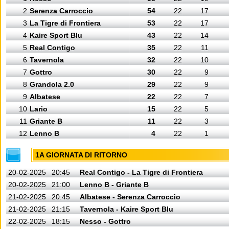
2
Serenza Carroccio
54
22
17
3
La Tigre di Frontiera
53
22
17
4
Kaire Sport Blu
43
22
14
5
Real Contigo
35
22
11
6
Tavernola
32
22
10
7
Gottro
30
22
9
8
Grandola 2.0
29
22
9
9
Albatese
22
22
7
10
Lario
15
22
5
11
Griante B
11
22
3
12
Lenno B
4
22
1
1A GIORNATA DI RITORNO
20-02-2025
20:45
Real Contigo - La Tigre di Frontiera
20-02-2025
21:00
Lenno B - Griante B
21-02-2025
20:45
Albatese - Serenza Carroccio
21-02-2025
21:15
Tavernola - Kaire Sport Blu
22-02-2025
18:15
Nesso - Gottro