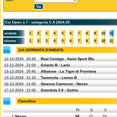
Sport
Csi Open a 7 - categoria C A 2024-25
andata
1
2
3
4
5
6
7
8
9
10
11
ritorno
1
2
3
4
5
6
7
8
9
10
11
11A GIORNATA D'ANDATA
12-12-2024
20:45
Real Contigo - Kaire Sport Blu
12-12-2024
21:00
Griante B - Lario
13-12-2024
20:45
Albatese - La Tigre di Frontiera
13-12-2024
21:15
Tavernola - Lenno B
16-12-2024
21:00
Serenza Carroccio - Nesso
17-12-2024
21:00
Grandola 2.0 - Gottro
Classifica
Pt
G
V
1
Nesso
58
22
19