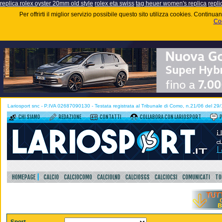
replica rolex oyster 20mm old style
rolex eta swiss
tag heuer women's replica
repli
Per offrirti il miglior servizio possibile questo sito utilizza cookies. Contin
Coo
Lariosport snc - P.IVA 02687090130 - Testata registrata al Tribunale di Como, n.21/06 del 29
CHI SIAMO
REDAZIONE
CONTATTI
COLLABORA CON LARIOSPORT
HOMEPAGE
CALCIO
CALCIOCOMO
CALCIOLND
CALCIOSGS
CALCIOCSI
COMUNICATI
TO