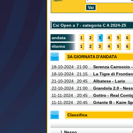
Sport
Csi Open a 7 - categoria C A 2024-25
andata
1
2
3
4
5
6
ritorno
1
2
3
4
5
6
3A GIORNATA D'ANDATA
18-10-2024
21:00
Serenza Carroccio -
18-10-2024
21:15
La Tigre di Frontie
21-10-2024
20:45
Albatese - Lario
22-10-2024
21:00
Grandola 2.0 - Nes
11-11-2024
20:45
Gottro - Real Conti
11-11-2024
20:45
Griante B - Kaire Sp
Classifica
1
Nesso