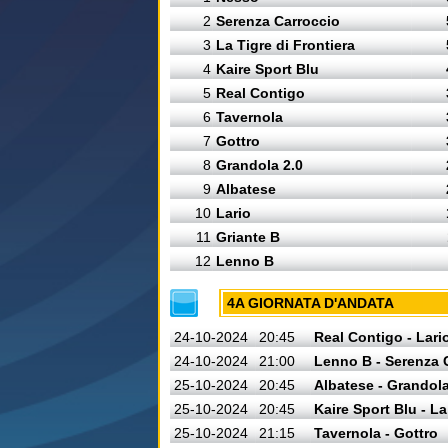
2
Serenza Carroccio
3
La Tigre di Frontiera
4
Kaire Sport Blu
5
Real Contigo
6
Tavernola
7
Gottro
8
Grandola 2.0
9
Albatese
10
Lario
11
Griante B
12
Lenno B
4A GIORNATA D'ANDATA
24-10-2024
20:45
Real Contigo - Lari
24-10-2024
21:00
Lenno B - Serenza 
25-10-2024
20:45
Albatese - Grandola
25-10-2024
20:45
Kaire Sport Blu - La
25-10-2024
21:15
Tavernola - Gottro