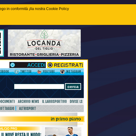
piego in conformità ¡lla nostra Cookie Policy
CEBOOK
TWITTER
YOUTUBE
INSTAGRAM
DOCUMENTI
ARCHIVIO NEWS
IL LARIOSPORTIVO
DIVISE LS
NOTTAGGIO
ALTRISPORT
 IL NOVE RESTA IL NODO: