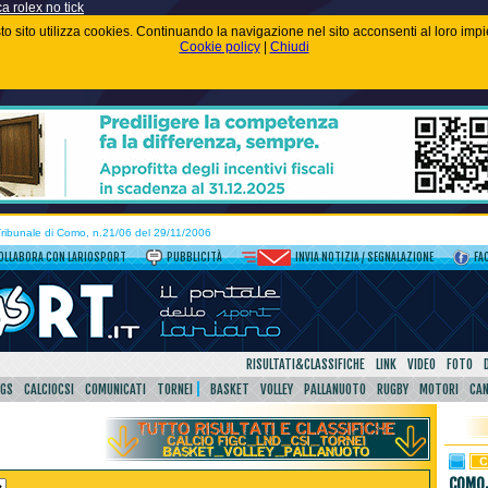
ca rolex no tick
uesto sito utilizza cookies. Continuando la navigazione nel sito acconsenti al loro im
Cookie policy
|
Chiudi
 Tribunale di Como, n.21/06 del 29/11/2006
OLLABORA CON LARIOSPORT
PUBBLICITÀ
INVIA NOTIZIA / SEGNALAZIONE
FA
RISULTATI&CLASSIFICHE
LINK
VIDEO
FOTO
SGS
CALCIOCSI
COMUNICATI
TORNEI
BASKET
VOLLEY
PALLANUOTO
RUGBY
MOTORI
CA
COMO,