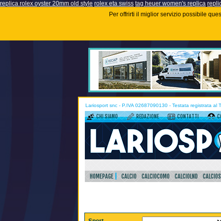
replica rolex oyster 20mm old style
rolex eta swiss
tag heuer women's replica
repli
Per offrirti il miglior servizio possibile q
Lariosport snc - P.IVA 02687090130 - Testata registrata al
CHI SIAMO
REDAZIONE
CONTATTI
C
HOMEPAGE
CALCIO
CALCIOCOMO
CALCIOLND
CALCIO