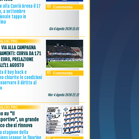
 alla Cantù Arena il 17
Commenta
o, a settembre
ionale tappa in
lina
Gio 6 Agosto 2026 13.01
 VIA ALLA CAMPAGNA
AMENTI: CURVA DA 171
 EURO, PRELAZIONE
ALL’11 AGOSTO
a il buy back e
Commenta
o chiarite le condizioni
nservare il diritto al
vo
Mar 4 Agosto 2026 22.12
o su "Il
sportivo", un grande
ico che si rinnova
 la stagione della
ons League: le figurine