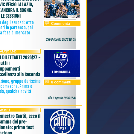
VIC VERSO LA LAZIO,
È ANCORA IL SOGNO.
 LE CESSIONI
lo degli esuberi: otto
Commenta
ori in partenza, poi
ma fase di mercato
Sab 8 Agosto 2026 10.00
I DILETTANTI 2026/27 -
utti i
ruppamenti
Eccellenza alla Seconda
zione, gruppo durissimo
8 commenti
 comasche. Prima e
da, qualche novità
Gio 6 Agosto 2026 17.41
canestro Cantù, ecco il
amma del pre-
onato: primo test
ortona