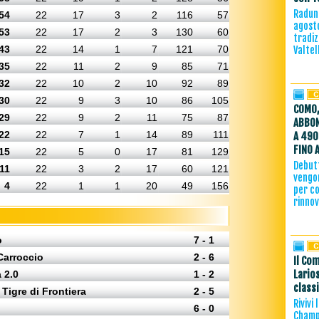
Raduno
54
22
17
3
2
116
57
agost
53
22
17
2
3
130
60
tradiz
43
22
14
1
7
121
70
Valtel
35
22
11
2
9
85
71
32
22
10
2
10
92
89
30
22
9
3
10
86
105
COMO,
29
22
9
2
11
75
87
ABBON
22
22
7
1
14
89
111
A 490
FINO 
15
22
5
0
17
81
129
Debutt
11
22
3
2
17
60
121
vengon
4
22
1
1
20
49
156
per co
rinno
o
7 - 1
Carroccio
2 - 6
Il Com
Lario
 2.0
1 - 2
class
 Tigre di Frontiera
2 - 5
Rivivi
6 - 0
Champi