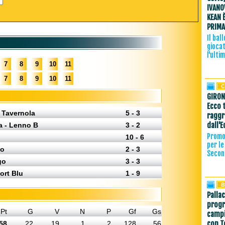
IVANO
KEAN 
PRIMA
Il bal
giocat
l'ulti
7
8
9
10
11
7
8
9
10
11
GIRON
Ecco t
 Tavernola
5 - 3
ragg
dall'
ra - Lenno B
3 - 2
Promo
10 - 6
per le
so
2 - 3
Secon
go
3 - 3
ort Blu
1 - 9
Palla
progr
Pt
G
V
N
P
Gf
Gs
campi
con T
58
22
19
1
2
128
56