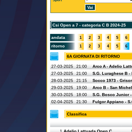
Sport
Csi Open a 7 - categoria C B 2024-25
andata
1
2
3
4
5
6
ritorno
1
2
3
4
5
6
6A GIORNATA DI RITORNO
27-03-2025
21:00
Arco A - Adelio La
27-03-2025
21:00
S.G. Luraghese B -
28-03-2025
21:15
Socco 1973 - Griso
29-03-2025
19:00
Arco B - San Michel
30-03-2025
18:00
S.G. Bosco Junior 
02-04-2025
21:30
Fulgor Appiano - S
Classifica
1
Adelio Lattuada Open C