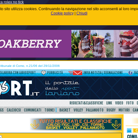
ca rolex no tick
uesto sito utilizza cookies. Continuando la navigazione nel sito acconsenti al loro im
Cookie policy
|
Chiudi
 Tribunale di Como, n.21/06 del 29/11/2006
OLLABORA CON LARIOSPORT
PUBBLICITÀ
INVIA NOTIZIA / SEGNALAZIONE
FA
RISULTATI&CLASSIFICHE
LINK
VIDEO
FOTO
SGS
CALCIOCSI
COMUNICATI
TORNEI
BASKET
VOLLEY
PALLANUOTO
RUGBY
MOTORI
CA
COMO,