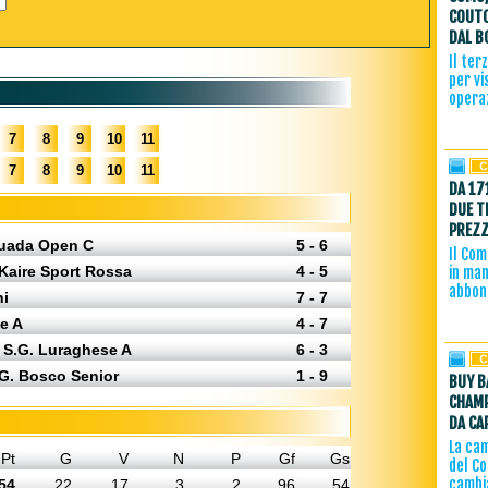
COUTO
DAL B
Il ter
per vi
operaz
7
8
9
10
11
7
8
9
10
11
DA 17
DUE T
PREZZ
ttuada Open C
5 - 6
Il Com
 Kaire Sport Rossa
4 - 5
in man
abbon
ni
7 - 7
e A
4 - 7
- S.G. Luraghese A
6 - 3
.G. Bosco Senior
1 - 9
BUY B
CHAMP
DA CA
La ca
Pt
G
V
N
P
Gf
Gs
del C
cambi
54
22
17
3
2
96
54