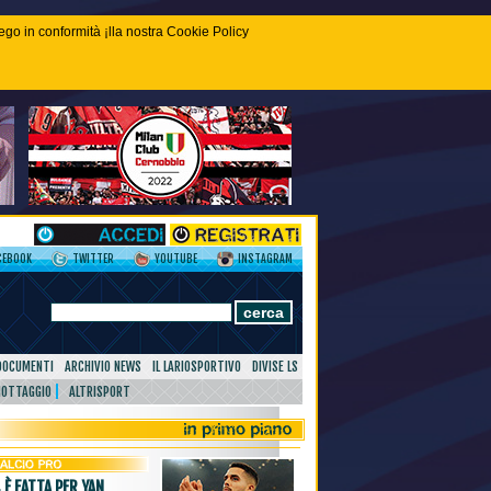
piego in conformità ¡lla nostra Cookie Policy
CEBOOK
TWITTER
YOUTUBE
INSTAGRAM
DOCUMENTI
ARCHIVIO NEWS
IL LARIOSPORTIVO
DIVISE LS
NOTTAGGIO
ALTRISPORT
 È FATTA PER YAN