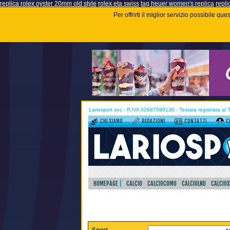
replica rolex oyster 20mm old style
rolex eta swiss
tag heuer women's replica
repli
Per offrirti il miglior servizio possibile q
Lariosport snc - P.IVA 02687090130 - Testata registrata al
CHI SIAMO
REDAZIONE
CONTATTI
C
HOMEPAGE
CALCIO
CALCIOCOMO
CALCIOLND
CALCIO