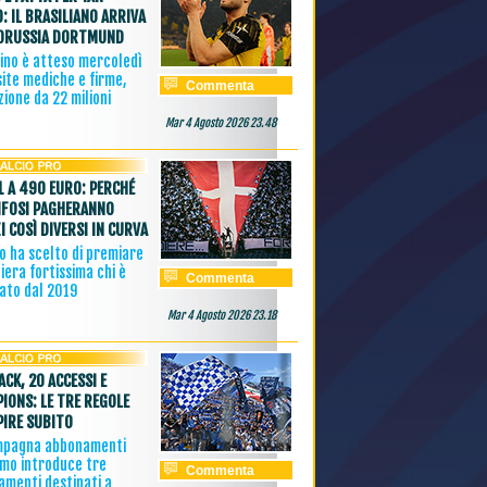
: IL BRASILIANO ARRIVA
ORUSSIA DORTMUND
zino è atteso mercoledì
site mediche e firme,
Commenta
ione da 22 milioni
Mar 4 Agosto 2026 23.48
1 A 490 EURO: PERCHÉ
IFOSI PAGHERANNO
I COSÌ DIVERSI IN CURVA
o ha scelto di premiare
iera fortissima chi è
Commenta
ato dal 2019
Mar 4 Agosto 2026 23.18
ACK, 20 ACCESSI E
IONS: LE TRE REGOLE
PIRE SUBITO
mpagna abbonamenti
omo introduce tre
Commenta
amenti destinati a