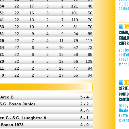
incide
54
22
17
3
2
121
48
abitud
51
22
16
3
3
101
56
41
22
13
2
7
119
70
33
22
10
3
9
81
70
COMO,
31
22
9
4
9
94
99
CHALO
25
22
7
4
11
79
117
CHELS
24
22
6
6
10
52
73
Ventis
21
22
6
3
13
58
85
nell’u
convoc
20
22
5
5
12
66
109
Mondia
11
22
2
5
15
47
94
9
22
2
3
17
55
94
SERIE 
compl
 Arco B
5 - 4
Cantù
 S.G. Bosco Junior
2 - 2
Derby 
finale
5 - 0
tutte 
en C - S.G. Luraghese A
5 - 1
S.Ber
- Socco 1973
4 - 0