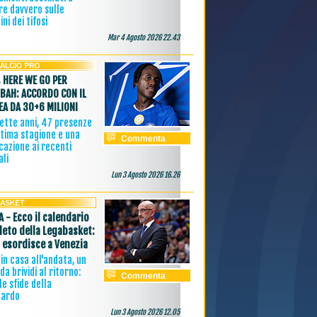
re davvero sulle
ini dei tifosi
Mar 4 Agosto 2026 22.43
 HERE WE GO PER
BAH: ACCORDO CON IL
EA DA 30+6 MILIONI
ette anni, 47 presenze
ltima stagione e una
Commenta
azione ai recenti
li
Lun 3 Agosto 2026 16.26
A - Ecco il calendario
eto della Legabasket:
 esordisce a Venezia
in casa all'andata, un
 da brividi al ritorno:
Commenta
le sfide della
nardo
Lun 3 Agosto 2026 12.05