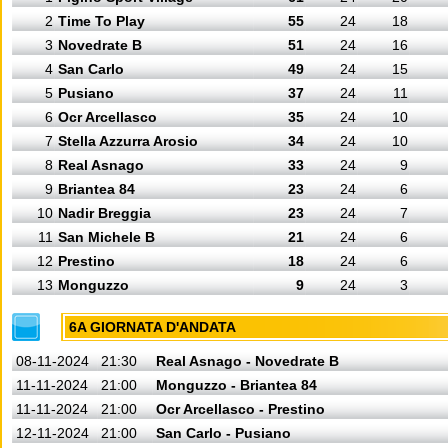
2
Time To Play
55
24
18
3
Novedrate B
51
24
16
4
San Carlo
49
24
15
5
Pusiano
37
24
11
6
Ocr Arcellasco
35
24
10
7
Stella Azzurra Arosio
34
24
10
8
Real Asnago
33
24
9
9
Briantea 84
23
24
6
10
Nadir Breggia
23
24
7
11
San Michele B
21
24
6
12
Prestino
18
24
6
13
Monguzzo
9
24
3
6A GIORNATA D'ANDATA
08-11-2024
21:30
Real Asnago - Novedrate B
11-11-2024
21:00
Monguzzo - Briantea 84
11-11-2024
21:00
Ocr Arcellasco - Prestino
12-11-2024
21:00
San Carlo - Pusiano