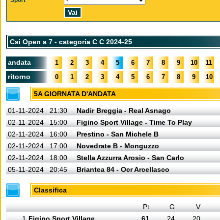
Sport
Csi Open a 7 - categoria C C 2024-25
andata
1
2
3
4
5
6
7
8
9
10
11
ritorno
0
1
2
3
4
5
6
7
8
9
10
5A GIORNATA D'ANDATA
01-11-2024
21:30
Nadir Breggia - Real Asnago
02-11-2024
15:00
Figino Sport Village - Time To Play
02-11-2024
16:00
Prestino - San Michele B
02-11-2024
17:00
Novedrate B - Monguzzo
02-11-2024
18:00
Stella Azzurra Arosio - San Carlo
05-11-2024
20:45
Briantea 84 - Ocr Arcellasco
Classifica
Pt
G
V
1
Figino Sport Village
61
24
20