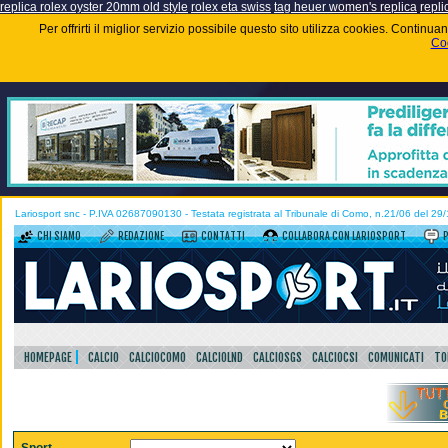
replica rolex oyster 20mm old style
rolex eta swiss
tag heuer women's replica
repli
Per offrirti il miglior servizio possibile questo sito utilizza cookies. Contin
Coo
Lariosport snc - P.IVA 02687090130 - Testata registrata al Tribunale di Como, n.21/06 del 29
CHI SIAMO
REDAZIONE
CONTATTI
COLLABORA CON LARIOSPORT
HOMEPAGE
CALCIO
CALCIOCOMO
CALCIOLND
CALCIOSGS
CALCIOCSI
COMUNICATI
TO