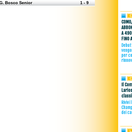
.G. Bosco Senior
1 - 9
COMO,
ABBON
A 490
FINO 
Debutt
vengon
per co
rinno
Il Com
Lario
class
Rivivi
Champi
dei ca