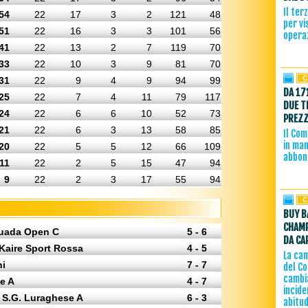
Il ter
54
22
17
3
2
121
48
per vi
51
22
16
3
3
101
56
operaz
41
22
13
2
7
119
70
33
22
10
3
9
81
70
31
22
9
4
9
94
99
DA 17
25
22
7
4
11
79
117
DUE T
24
22
6
6
10
52
73
PREZZ
21
22
6
3
13
58
85
Il Com
in man
20
22
5
5
12
66
109
abbon
11
22
2
5
15
47
94
9
22
2
3
17
55
94
BUY B
CHAMP
ttuada Open C
5 - 6
DA CA
 Kaire Sport Rossa
4 - 5
La ca
ni
7 - 7
del C
cambi
e A
4 - 7
incide
- S.G. Luraghese A
6 - 3
abitud