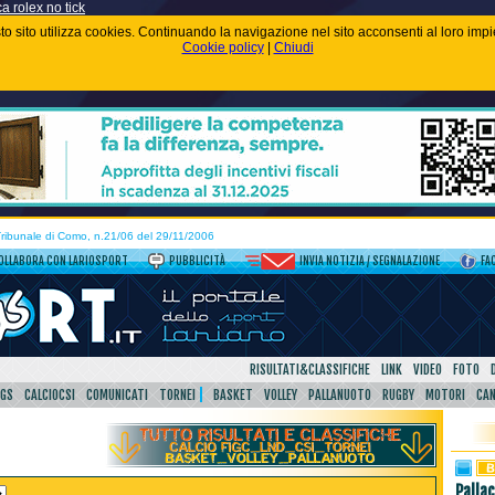
ca rolex no tick
uesto sito utilizza cookies. Continuando la navigazione nel sito acconsenti al loro im
Cookie policy
|
Chiudi
 Tribunale di Como, n.21/06 del 29/11/2006
OLLABORA CON LARIOSPORT
PUBBLICITÀ
INVIA NOTIZIA / SEGNALAZIONE
FA
RISULTATI&CLASSIFICHE
LINK
VIDEO
FOTO
SGS
CALCIOCSI
COMUNICATI
TORNEI
BASKET
VOLLEY
PALLANUOTO
RUGBY
MOTORI
CA
Palla