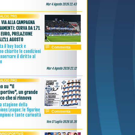
Mar 4 Agosto 2026 22.43
 VIA ALLA CAMPAGNA
AMENTI: CURVA DA 171
 EURO, PRELAZIONE
ALL’11 AGOSTO
a il buy back e
Commenta
o chiarite le condizioni
nservare il diritto al
vo
Mar 4 Agosto 2026 22.12
o su "Il
sportivo", un grande
ico che si rinnova
 la stagione della
ons League: le figurine
Commenta
mpioni e tante curiosità
Ven 17 Luglio 2026 10.26