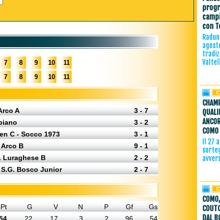
progr
campi
con T
Raduno
agost
tradiz
Valtel
7
8
9
10
11
7
8
9
10
11
CHAMP
Arco A
3 - 7
QUALI
ANCOR
piano
3 - 2
COMO 
en C - Socco 1973
3 - 1
Il 27 
 Arco B
9 - 1
sorteg
G. Luraghese B
2 - 2
avver
 S.G. Bosco Junior
2 - 7
COMO,
Pt
G
V
N
P
Gf
Gs
COUTO
DAL B
54
22
17
3
2
96
54