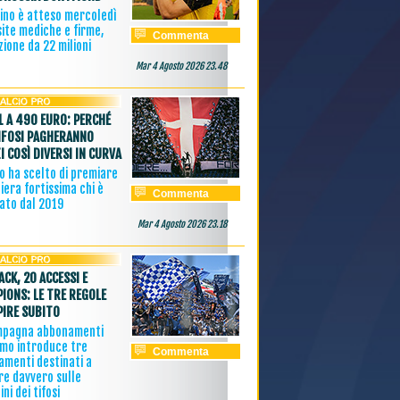
zino è atteso mercoledì
site mediche e firme,
Commenta
ione da 22 milioni
Mar 4 Agosto 2026 23.48
1 A 490 EURO: PERCHÉ
IFOSI PAGHERANNO
I COSÌ DIVERSI IN CURVA
o ha scelto di premiare
iera fortissima chi è
Commenta
ato dal 2019
Mar 4 Agosto 2026 23.18
ACK, 20 ACCESSI E
IONS: LE TRE REGOLE
PIRE SUBITO
mpagna abbonamenti
omo introduce tre
Commenta
amenti destinati a
re davvero sulle
ini dei tifosi