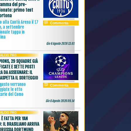
amma del pre-
onato: primo test
ortona
 alla Cantù Arena il 17
Commenta
o, a settembre
ionale tappa in
lina
Gio 6 Agosto 2026 13.01
IONS, 29 SQUADRE GIÀ
FICATE E SETTE POSTI
A DA ASSEGNARE: IL
ASPETTA IL SORTEGGIO
agosto verranno
Commenta
giate le otto
sarie del Como
Gio 6 Agosto 2026 09.14
 È FATTA PER YAN
: IL BRASILIANO ARRIVA
ORUSSIA DORTMUND