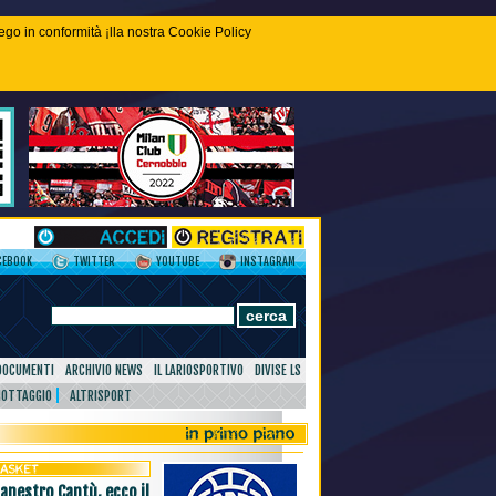
piego in conformità ¡lla nostra Cookie Policy
CEBOOK
TWITTER
YOUTUBE
INSTAGRAM
DOCUMENTI
ARCHIVIO NEWS
IL LARIOSPORTIVO
DIVISE LS
NOTTAGGIO
ALTRISPORT
canestro Cantù, ecco il