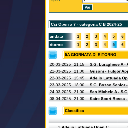
Sport
Csi Open a 7 - categoria C B 2024-25
andata
1
2
3
4
5
6
ritorno
1
2
3
4
5
6
5A GIORNATA DI RITORNO
20-03-2025
21:15
S.G. Luraghese A - 
21-03-2025
21:00
Grisoni - Fulgor Ap
22-03-2025
15:45
Adelio Lattuada Op
23-03-2025
18:00
S.G. Bosco Senior -
24-03-2025
21:00
San Michele A - S.
08-04-2025
21:00
Kaire Sport Rossa -
Classifica
1
Adelio Lattuada Open C