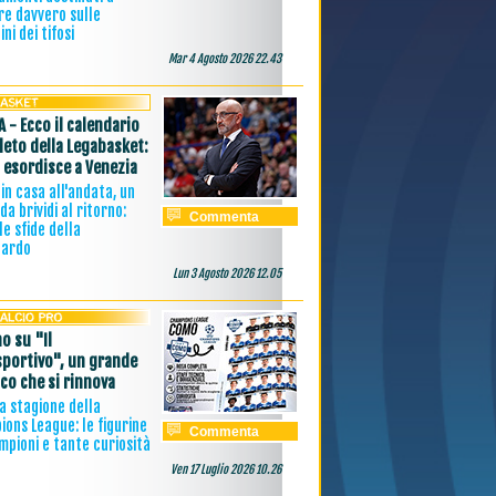
re davvero sulle
ini dei tifosi
Mar 4 Agosto 2026 22.43
A - Ecco il calendario
eto della Legabasket:
 esordisce a Venezia
in casa all'andata, un
 da brividi al ritorno:
Commenta
le sfide della
nardo
Lun 3 Agosto 2026 12.05
o su "Il
sportivo", un grande
ico che si rinnova
 la stagione della
ons League: le figurine
Commenta
mpioni e tante curiosità
Ven 17 Luglio 2026 10.26