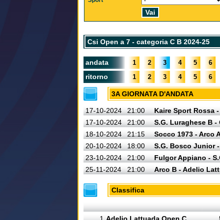
Sport
Csi Open a 7 - categoria C B 2024-25
andata
1
2
3
4
5
6
ritorno
1
2
3
4
5
6
3A GIORNATA D'ANDATA
17-10-2024
21:00
Kaire Sport Rossa -
17-10-2024
21:00
S.G. Luraghese B - 
18-10-2024
21:15
Socco 1973 - Arco 
20-10-2024
18:00
S.G. Bosco Junior 
23-10-2024
21:00
Fulgor Appiano - S
25-11-2024
21:00
Arco B - Adelio La
Classifica
1
Adelio Lattuada Open C