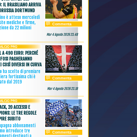
: IL BRASILIANO ARRIVA
ORUSSIA DORTMUND
zino è atteso mercoledì
site mediche e firme,
Commenta
ione da 22 milioni
Mar 4 Agosto 2026 23.48
1 A 490 EURO: PERCHÉ
IFOSI PAGHERANNO
I COSÌ DIVERSI IN CURVA
o ha scelto di premiare
iera fortissima chi è
Commenta
ato dal 2019
Mar 4 Agosto 2026 23.18
ACK, 20 ACCESSI E
IONS: LE TRE REGOLE
PIRE SUBITO
mpagna abbonamenti
omo introduce tre
Commenta
amenti destinati a