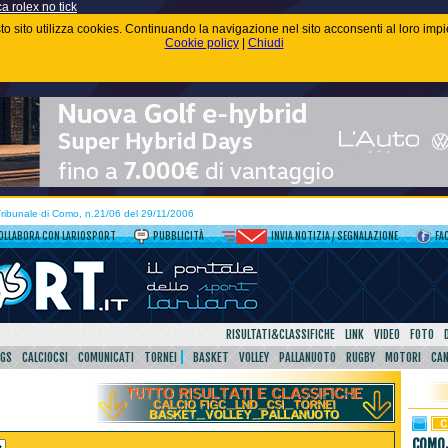
ca rolex no tick
uesto sito utilizza cookies. Continuando la navigazione nel sito acconsenti al loro im
Cookie policy
|
Chiudi
 Tribunale di Como, n.21/06 del 29/11/2006
OLLABORA CON LARIOSPORT
PUBBLICITÀ
INVIA NOTIZIA / SEGNALAZIONE
FA
RISULTATI&CLASSIFICHE
LINK
VIDEO
FOTO
SGS
CALCIOCSI
COMUNICATI
TORNEI
BASKET
VOLLEY
PALLANUOTO
RUGBY
MOTORI
CA
COMO,