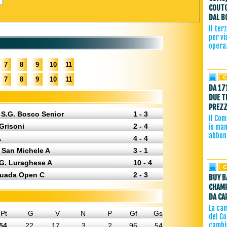
COUTO
DAL B
Il ter
per vi
operaz
7
8
9
10
11
7
8
9
10
11
DA 17
DUE T
PREZZ
 S.G. Bosco Senior
1 - 3
Il Com
Grisoni
2 - 4
in man
abbon
A
4 - 4
- San Michele A
3 - 1
.G. Luraghese A
10 - 4
ttuada Open C
2 - 3
BUY B
CHAMP
DA CA
La ca
Pt
G
V
N
P
Gf
Gs
del C
cambi
54
22
17
3
2
96
54