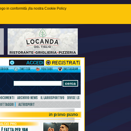
piego in conformità ¡lla nostra Cookie Policy
CEBOOK
TWITTER
YOUTUBE
INSTAGRAM
DOCUMENTI
ARCHIVIO NEWS
IL LARIOSPORTIVO
DIVISE LS
NOTTAGGIO
ALTRISPORT
 È FATTA PER YAN