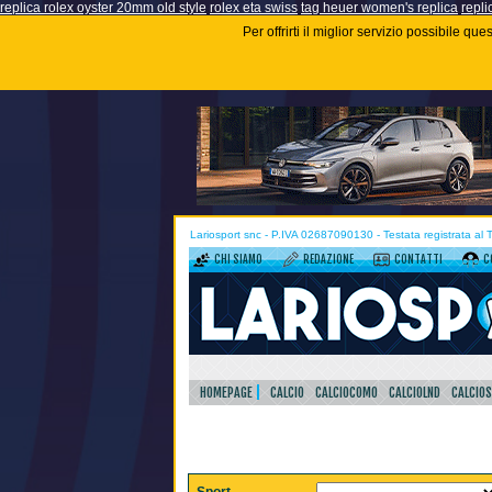
replica rolex oyster 20mm old style
rolex eta swiss
tag heuer women's replica
repli
Per offrirti il miglior servizio possibile q
Lariosport snc - P.IVA 02687090130 - Testata registrata al
CHI SIAMO
REDAZIONE
CONTATTI
C
HOMEPAGE
CALCIO
CALCIOCOMO
CALCIOLND
CALCIO