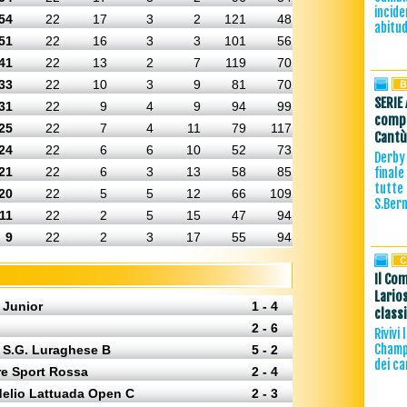
incide
54
22
17
3
2
121
48
abitud
51
22
16
3
3
101
56
41
22
13
2
7
119
70
33
22
10
3
9
81
70
SERIE 
31
22
9
4
9
94
99
compl
25
22
7
4
11
79
117
Cantù
24
22
6
6
10
52
73
Derby 
21
22
6
3
13
58
85
finale
tutte 
20
22
5
5
12
66
109
S.Ber
11
22
2
5
15
47
94
9
22
2
3
17
55
94
Il Com
Lario
 Junior
1 - 4
class
2 - 6
Rivivi
Champi
- S.G. Luraghese B
5 - 2
dei ca
re Sport Rossa
2 - 4
delio Lattuada Open C
2 - 3