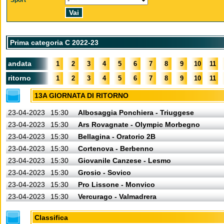
Sport
Prima categoria C 2022-23
andata
1
2
3
4
5
6
7
8
9
10
11
ritorno
1
2
3
4
5
6
7
8
9
10
11
13A GIORNATA DI RITORNO
23-04-2023
15:30
Albosaggia Ponchiera - Triuggese
23-04-2023
15:30
Ars Rovagnate - Olympic Morbegno
23-04-2023
15:30
Bellagina - Oratorio 2B
23-04-2023
15:30
Cortenova - Berbenno
23-04-2023
15:30
Giovanile Canzese - Lesmo
23-04-2023
15:30
Grosio - Sovico
23-04-2023
15:30
Pro Lissone - Monvico
23-04-2023
15:30
Vercurago - Valmadrera
Classifica