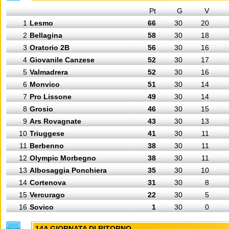
Pt
G
V
1
Lesmo
66
30
20
2
Bellagina
58
30
18
3
Oratorio 2B
56
30
16
4
Giovanile Canzese
52
30
17
5
Valmadrera
52
30
16
6
Monvico
51
30
14
7
Pro Lissone
49
30
14
8
Grosio
46
30
15
9
Ars Rovagnate
43
30
13
10
Triuggese
41
30
11
11
Berbenno
38
30
11
12
Olympic Morbegno
38
30
11
13
Albosaggia Ponchiera
35
30
10
14
Cortenova
31
30
8
15
Vercurago
22
30
5
16
Sovico
1
30
0
14A GIORNATA DI RITORNO