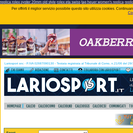
replica rolex oyster 20mm old style
rolex eta swiss
tag heuer women's replica
repli
Per offrirti il miglior servizio possibile questo sito utilizza cookies. Contin
Coo
Lariosport snc - P.IVA 02687090130 - Testata registrata al Tribunale di Como, n.21/06 del 29
CHI SIAMO
REDAZIONE
CONTATTI
COLLABORA CON LARIOSPORT
HOMEPAGE
CALCIO
CALCIOCOMO
CALCIOLND
CALCIOSGS
CALCIOCSI
COMUNICATI
TO