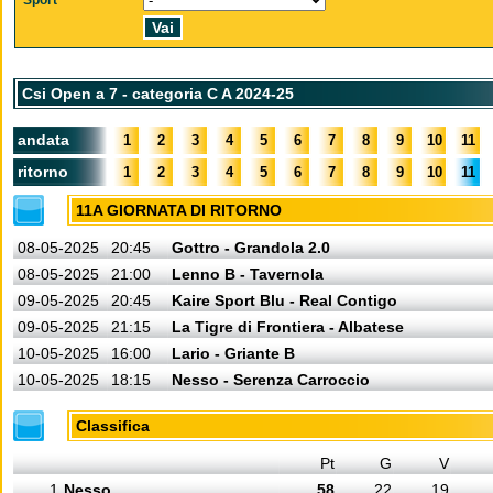
Sport
Csi Open a 7 - categoria C A 2024-25
andata
1
2
3
4
5
6
7
8
9
10
11
ritorno
1
2
3
4
5
6
7
8
9
10
11
11A GIORNATA DI RITORNO
08-05-2025
20:45
Gottro - Grandola 2.0
08-05-2025
21:00
Lenno B - Tavernola
09-05-2025
20:45
Kaire Sport Blu - Real Contigo
09-05-2025
21:15
La Tigre di Frontiera - Albatese
10-05-2025
16:00
Lario - Griante B
10-05-2025
18:15
Nesso - Serenza Carroccio
Classifica
Pt
G
V
1
Nesso
58
22
19