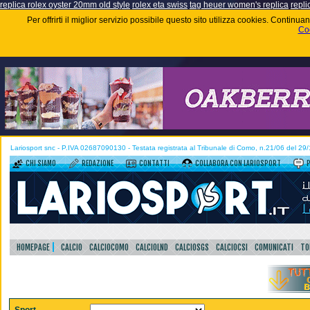
replica rolex oyster 20mm old style
rolex eta swiss
tag heuer women's replica
repli
Per offrirti il miglior servizio possibile questo sito utilizza cookies. Contin
Coo
Lariosport snc - P.IVA 02687090130 - Testata registrata al Tribunale di Como, n.21/06 del 29
CHI SIAMO
REDAZIONE
CONTATTI
COLLABORA CON LARIOSPORT
HOMEPAGE
CALCIO
CALCIOCOMO
CALCIOLND
CALCIOSGS
CALCIOCSI
COMUNICATI
TO