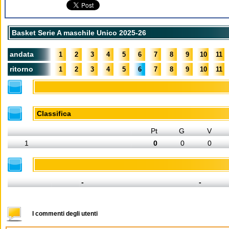
Basket Serie A maschile Unico 2025-26
andata
1
2
3
4
5
6
7
8
9
10
11
ritorno
1
2
3
4
5
6
7
8
9
10
11
Classifica
Pt
G
V
1
0
0
0
-
-
I commenti degli utenti