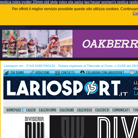
replica rolex oyster 20mm old style
rolex eta swiss
tag heuer women's replica
repli
Per offrirti il miglior servizio possibile questo sito utilizza cookies. Contin
Coo
Lariosport snc - P.IVA 02687090130 - Testata registrata al Tribunale di Como, n.21/06 del 29
CHI SIAMO
REDAZIONE
CONTATTI
COLLABORA CON LARIOSPORT
P
HOMEPAGE
CALCIO
CALCIOCOMO
CALCIOLND
CALCIOSGS
CALCIOCSI
COMUNICATI
TOR