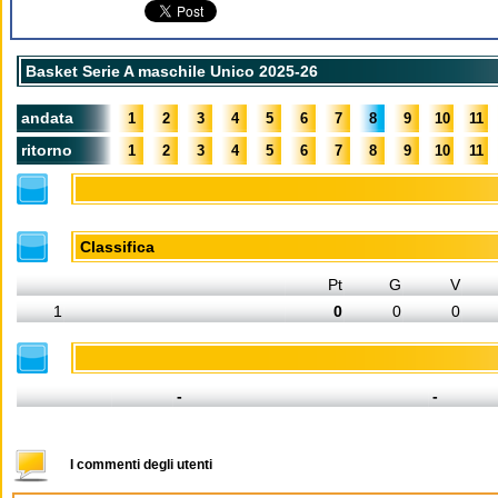
Basket Serie A maschile Unico 2025-26
andata
1
2
3
4
5
6
7
8
9
10
11
ritorno
1
2
3
4
5
6
7
8
9
10
11
Classifica
Pt
G
V
1
0
0
0
-
-
I commenti degli utenti