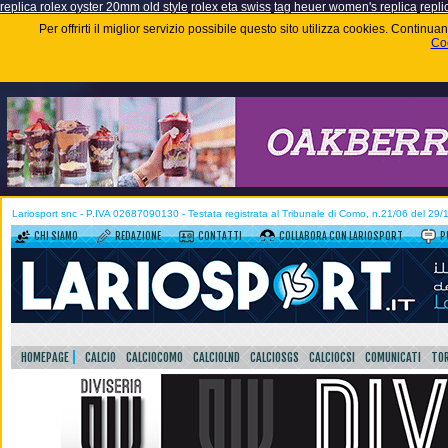
replica rolex oyster 20mm old style
rolex eta swiss
tag heuer women's replica
repli
Per offrirti il miglior servizio possibile questo sito utilizza cookies. Contin
Coo
Lariosport snc - P.IVA 02687090130 - Testata registrata al Tribunale di Como, n.21/06 del 29
CHI SIAMO
REDAZIONE
CONTATTI
COLLABORA CON LARIOSPORT
P
HOMEPAGE
CALCIO
CALCIOCOMO
CALCIOLND
CALCIOSGS
CALCIOCSI
COMUNICATI
TOR