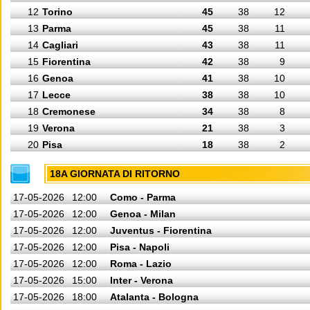
12
Torino
45
38
12
13
Parma
45
38
11
14
Cagliari
43
38
11
15
Fiorentina
42
38
9
16
Genoa
41
38
10
17
Lecce
38
38
10
18
Cremonese
34
38
8
19
Verona
21
38
3
20
Pisa
18
38
2
18A GIORNATA DI RITORNO
17-05-2026
12:00
Como - Parma
17-05-2026
12:00
Genoa - Milan
17-05-2026
12:00
Juventus - Fiorentina
17-05-2026
12:00
Pisa - Napoli
17-05-2026
12:00
Roma - Lazio
17-05-2026
15:00
Inter - Verona
17-05-2026
18:00
Atalanta - Bologna