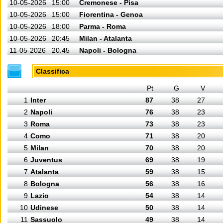
10-05-2026
15:00
Cremonese - Pisa
10-05-2026
15:00
Fiorentina - Genoa
10-05-2026
18:00
Parma - Roma
10-05-2026
20:45
Milan - Atalanta
11-05-2026
20.45
Napoli - Bologna
Classifica
Pt
G
V
1
Inter
87
38
27
2
Napoli
76
38
23
3
Roma
73
38
23
4
Como
71
38
20
5
Milan
70
38
20
6
Juventus
69
38
19
7
Atalanta
59
38
15
8
Bologna
56
38
16
9
Lazio
54
38
14
10
Udinese
50
38
14
11
Sassuolo
49
38
14