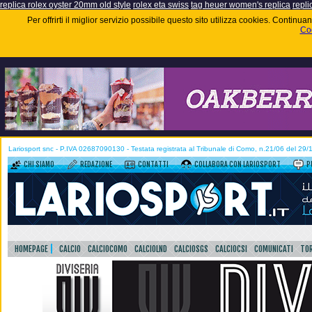
replica rolex oyster 20mm old style
rolex eta swiss
tag heuer women's replica
repli
Per offrirti il miglior servizio possibile questo sito utilizza cookies. Contin
Coo
Lariosport snc - P.IVA 02687090130 - Testata registrata al Tribunale di Como, n.21/06 del 29
CHI SIAMO
REDAZIONE
CONTATTI
COLLABORA CON LARIOSPORT
P
HOMEPAGE
CALCIO
CALCIOCOMO
CALCIOLND
CALCIOSGS
CALCIOCSI
COMUNICATI
TOR