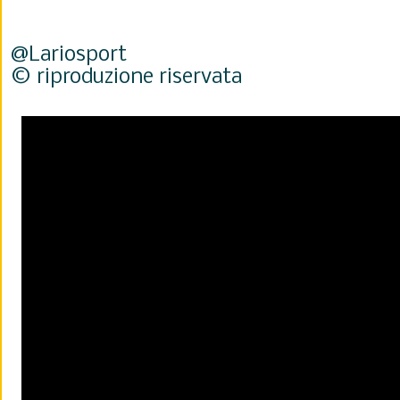
@Lariosport
© riproduzione riservata