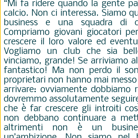
“Mi fa ridere quando la gente par
calcio. Non ci interessa. Siamo q
business e una squadra di cal
Compriamo giovani giocatori pe
crescere il loro valore ed event
Vogliamo un club che sia bel
vinciamo, grande! Se arriviamo al
fantastico! Ma non perdo il so
proprietari non hanno mai messo 
arrivare: ovviamente dobbiamo 
dovremmo assolutamente seguire l
che è far crescere gli introiti cos
non debbano continuare a mette
altrimenti non è un busin
un’ambizione. Non siamo nel bu