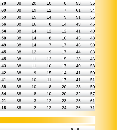
70
38
20
10
8
53
35
69
38
19
12
7
61
34
59
38
15
14
9
51
36
56
38
16
8
14
49
46
54
38
14
12
12
41
40
50
38
14
8
16
45
48
49
38
14
7
17
46
50
45
38
12
9
17
44
63
45
38
11
12
15
28
46
43
38
11
10
17
40
53
42
38
9
15
14
41
50
41
38
10
11
17
41
51
38
38
10
8
20
28
50
34
38
8
10
20
32
57
21
38
3
12
23
25
61
18
38
2
12
24
26
71
0 - 0