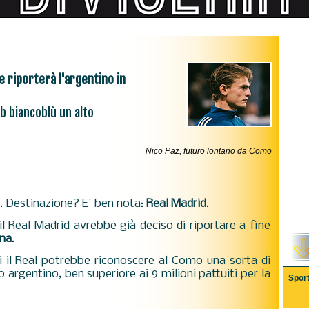
e riporterà l'argentino in
ub biancoblù un alto
Nico Paz, futuro lontano da Como
. Destinazione? E' ben nota:
Real Madrid
.
 il Real Madrid avrebbe già deciso di riportare a fine
na
.
i il Real potrebbe riconoscere al Como una sorta di
o argentino, ben superiore ai 9 milioni pattuiti per la
Spor