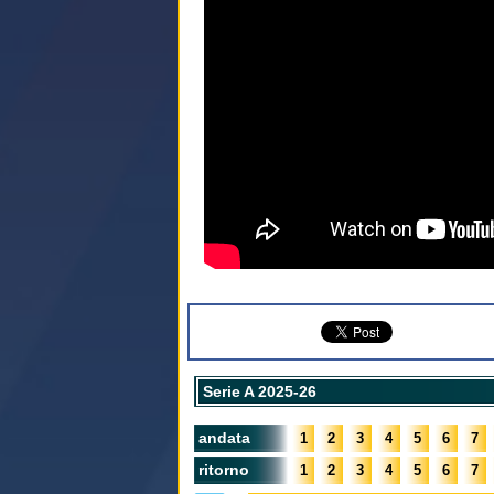
Serie A 2025-26
andata
1
2
3
4
5
6
7
ritorno
1
2
3
4
5
6
7