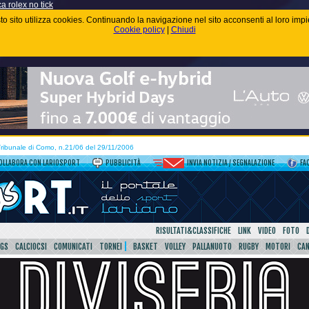
ca rolex no tick
uesto sito utilizza cookies. Continuando la navigazione nel sito acconsenti al loro im
Cookie policy
|
Chiudi
 Tribunale di Como, n.21/06 del 29/11/2006
OLLABORA CON LARIOSPORT
PUBBLICITÀ
INVIA NOTIZIA / SEGNALAZIONE
FA
RISULTATI&CLASSIFICHE
LINK
VIDEO
FOTO
SGS
CALCIOCSI
COMUNICATI
TORNEI
BASKET
VOLLEY
PALLANUOTO
RUGBY
MOTORI
CA