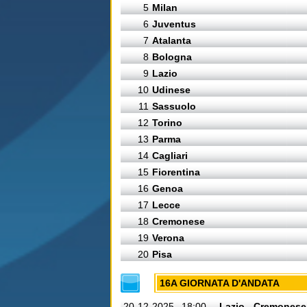
5
Milan
6
Juventus
7
Atalanta
8
Bologna
9
Lazio
10
Udinese
11
Sassuolo
12
Torino
13
Parma
14
Cagliari
15
Fiorentina
16
Genoa
17
Lecce
18
Cremonese
19
Verona
20
Pisa
16A GIORNATA D'ANDATA
20-12-2025
18:00
Lazio - Cremonese