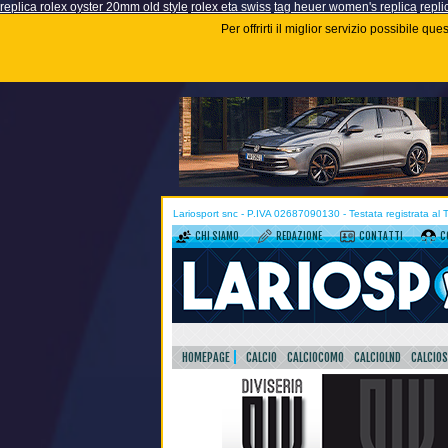
replica rolex oyster 20mm old style
rolex eta swiss
tag heuer women's replica
repli
Per offrirti il miglior servizio possibile q
Lariosport snc - P.IVA 02687090130 - Testata registrata al
CHI SIAMO
REDAZIONE
CONTATTI
C
HOMEPAGE
CALCIO
CALCIOCOMO
CALCIOLND
CALCIO