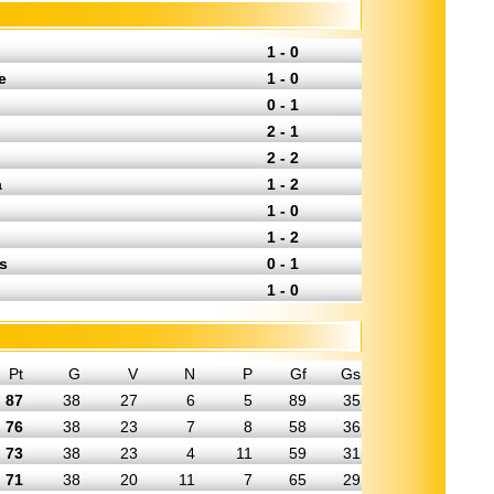
1 - 0
e
1 - 0
0 - 1
2 - 1
2 - 2
a
1 - 2
1 - 0
1 - 2
s
0 - 1
1 - 0
Pt
G
V
N
P
Gf
Gs
87
38
27
6
5
89
35
76
38
23
7
8
58
36
73
38
23
4
11
59
31
71
38
20
11
7
65
29