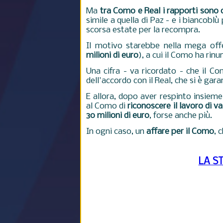
Ma
tra Como e Real i rapporti sono 
simile a quella di Paz - e i biancoblù
scorsa estate per la recompra.
Il motivo starebbe nella mega off
milioni di euro
), a cui il Como ha rinu
Una cifra - va ricordato - che il C
dell'accordo con il Real, che si è gar
E allora, dopo aver respinto insieme l
al Como di
riconoscere il lavoro di v
30 milioni di euro
, forse anche più.
In ogni caso, un
affare per il Como
, 
LA S