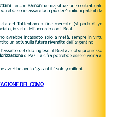
ottimi
- anche
Ramon
ha una situazione contrattuale
 potrebbero incassare ben più dei 9 milioni pattuiti la
erta del
Tottenham
a fine mercato (si parla di
70
nciato, in virtù dell'accordo con il Real.
omo avrebbe incassato solo a metà, sempre in virtù
antito un
50% sulla futura rivendita
dell'argentino.
'assalto del club inglese, il
Real avrebbe promesso
alorizzazione
di Paz. La cifra potrebbe essere vicina ai
che avrebbe avuto "garantiti" solo 9 milioni.
TAGIONE DEL COMO