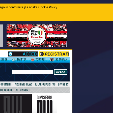
piego in conformità ¡lla nostra Cookie Policy
CEBOOK
TWITTER
YOUTUBE
INSTAGRAM
DOCUMENTI
ARCHIVIO NEWS
IL LARIOSPORTIVO
DIVISE LS
NOTTAGGIO
ALTRISPORT