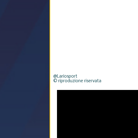
@Lariosport
© riproduzione riservata