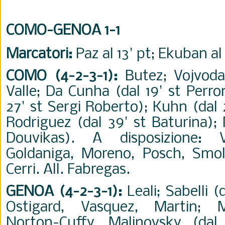
COMO-GENOA 1-1
Marcatori:
Paz al 13' pt; Ekuban al 
COMO (4-2-3-1):
Butez; Vojvod
Valle; Da Cunha (dal 19' st Perro
27' st Sergi Roberto); Kuhn (dal 
Rodriguez (dal 39' st Baturina); 
Douvikas). A disposizione: Vi
Goldaniga, Moreno, Posch, Smolc
Cerri. All. Fabregas.
GENOA (4-2-3-1):
Leali; Sabelli (d
Ostigard, Vasquez, Martin; M
Norton-Cuffy, Malinovsky (dal 