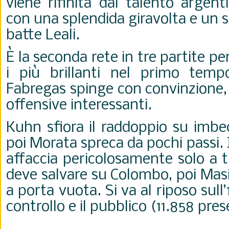
viene rifinita dal talento argen
con una splendida giravolta e un si
batte Leali.
È la seconda rete in tre partite per
i più brillanti nel primo temp
Fabregas spinge con convinzione
offensive interessanti.
Kuhn sfiora il raddoppio su imbe
poi Morata spreca da pochi passi. I
affaccia pericolosamente solo a t
deve salvare su Colombo, poi Masini
a porta vuota. Si va al riposo sull
controllo e il pubblico (11.858 pre