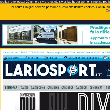
replica rolex oyster 20mm old style
rolex eta swiss
tag heuer women's replica
repli
Per offrirti il miglior servizio possibile questo sito utilizza cookies. Contin
Coo
Lariosport snc - P.IVA 02687090130 - Testata registrata al Tribunale di Como, n.21/06 del 29
CHI SIAMO
REDAZIONE
CONTATTI
COLLABORA CON LARIOSPORT
P
HOMEPAGE
CALCIO
CALCIOCOMO
CALCIOLND
CALCIOSGS
CALCIOCSI
COMUNICATI
TOR