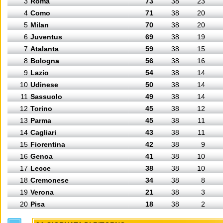
3
Roma
73
38
23
4
Como
71
38
20
5
Milan
70
38
20
6
Juventus
69
38
19
7
Atalanta
59
38
15
8
Bologna
56
38
16
9
Lazio
54
38
14
10
Udinese
50
38
14
11
Sassuolo
49
38
14
12
Torino
45
38
12
13
Parma
45
38
11
14
Cagliari
43
38
11
15
Fiorentina
42
38
9
16
Genoa
41
38
10
17
Lecce
38
38
10
18
Cremonese
34
38
8
19
Verona
21
38
3
20
Pisa
18
38
2