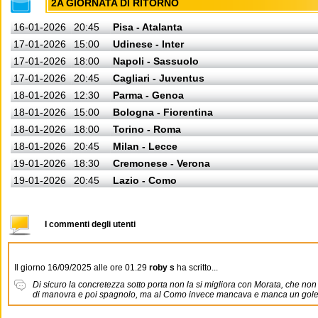
2A GIORNATA DI RITORNO
16-01-2026
20:45
Pisa - Atalanta
17-01-2026
15:00
Udinese - Inter
17-01-2026
18:00
Napoli - Sassuolo
17-01-2026
20:45
Cagliari - Juventus
18-01-2026
12:30
Parma - Genoa
18-01-2026
15:00
Bologna - Fiorentina
18-01-2026
18:00
Torino - Roma
18-01-2026
20:45
Milan - Lecce
19-01-2026
18:30
Cremonese - Verona
19-01-2026
20:45
Lazio - Como
I commenti degli utenti
Il giorno 16/09/2025 alle ore 01.29
roby s
ha scritto...
Di sicuro la concretezza sotto porta non la si migliora con Morata, che no
di manovra e poi spagnolo, ma al Como invece mancava e manca un gole