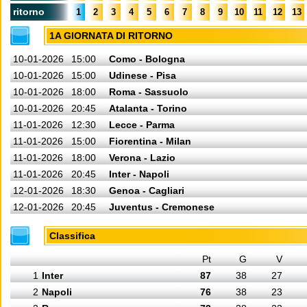
ritorno
1
2
3
4
5
6
7
8
9
10
11
12
13
1A GIORNATA DI RITORNO
10-01-2026
15:00
Como - Bologna
10-01-2026
15:00
Udinese - Pisa
10-01-2026
18:00
Roma - Sassuolo
10-01-2026
20:45
Atalanta - Torino
11-01-2026
12:30
Lecce - Parma
11-01-2026
15:00
Fiorentina - Milan
11-01-2026
18:00
Verona - Lazio
11-01-2026
20:45
Inter - Napoli
12-01-2026
18:30
Genoa - Cagliari
12-01-2026
20:45
Juventus - Cremonese
Classifica
Pt
G
V
1
Inter
87
38
27
2
Napoli
76
38
23