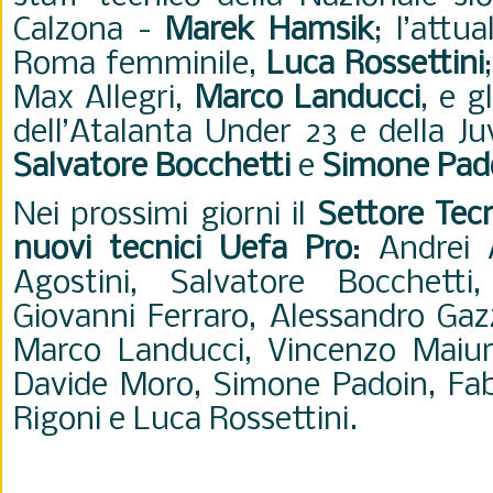
Calzona -
Marek Hamsik
; l’attu
Roma femminile,
Luca Rossettini
Max Allegri,
Marco Landucci
, e g
dell’Atalanta Under 23 e della J
Salvatore Bocchetti
e
Simone Pad
Nei prossimi giorni il
Settore Tecni
nuovi tecnici Uefa Pro
:
Andrei 
Agostini, Salvatore Bocchetti
Giovanni Ferraro, Alessandro Gaz
Marco Landucci, Vincenzo Maiuri
Davide Moro, Simone Padoin, Fab
Rigoni e Luca Rossettini.