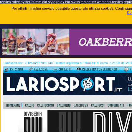
replica rolex oyster 20mm old style
rolex eta swiss
tag heuer women's replica
repli
Per offrirti il miglior servizio possibile questo sito utilizza cookies. Contin
Coo
Lariosport snc - P.IVA 02687090130 - Testata registrata al Tribunale di Como, n.21/06 del 29
CHI SIAMO
REDAZIONE
CONTATTI
COLLABORA CON LARIOSPORT
P
HOMEPAGE
CALCIO
CALCIOCOMO
CALCIOLND
CALCIOSGS
CALCIOCSI
COMUNICATI
TOR