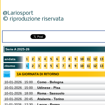
@Lariosport
© riproduzione riservata
Serie A 2025-26
andata
1
2
3
4
5
6
7
8
9
10
11
12
13
ritorno
1
2
3
4
5
6
7
8
9
10
11
12
13
1A GIORNATA DI RITORNO
10-01-2026
15:00
Como - Bologna
10-01-2026
15:00
Udinese - Pisa
10-01-2026
18:00
Roma - Sassuolo
10-01-2026
20:45
Atalanta - Torino
11-01-2026
12:30
Lecce - Parma