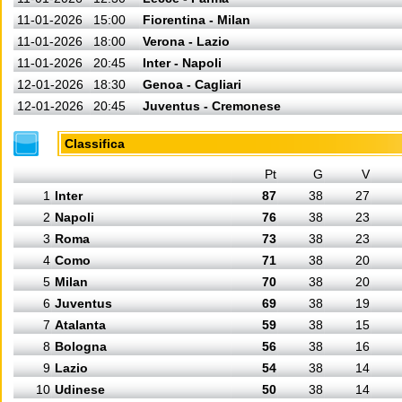
11-01-2026
15:00
Fiorentina - Milan
11-01-2026
18:00
Verona - Lazio
11-01-2026
20:45
Inter - Napoli
12-01-2026
18:30
Genoa - Cagliari
12-01-2026
20:45
Juventus - Cremonese
Classifica
Pt
G
V
1
Inter
87
38
27
2
Napoli
76
38
23
3
Roma
73
38
23
4
Como
71
38
20
5
Milan
70
38
20
6
Juventus
69
38
19
7
Atalanta
59
38
15
8
Bologna
56
38
16
9
Lazio
54
38
14
10
Udinese
50
38
14