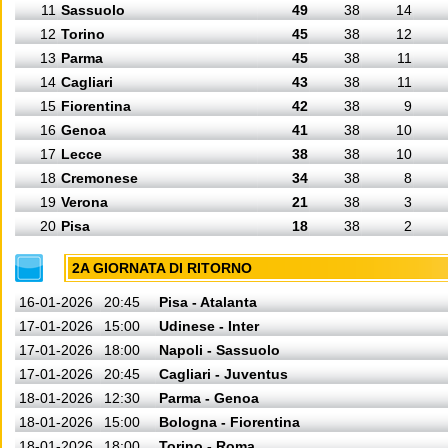
11
Sassuolo
49
38
14
12
Torino
45
38
12
13
Parma
45
38
11
14
Cagliari
43
38
11
15
Fiorentina
42
38
9
16
Genoa
41
38
10
17
Lecce
38
38
10
18
Cremonese
34
38
8
19
Verona
21
38
3
20
Pisa
18
38
2
2A GIORNATA DI RITORNO
16-01-2026
20:45
Pisa - Atalanta
17-01-2026
15:00
Udinese - Inter
17-01-2026
18:00
Napoli - Sassuolo
17-01-2026
20:45
Cagliari - Juventus
18-01-2026
12:30
Parma - Genoa
18-01-2026
15:00
Bologna - Fiorentina
18-01-2026
18:00
Torino - Roma