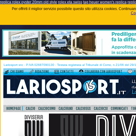
replica rolex oyster 20mm old style
rolex eta swiss
tag heuer women's replica
repli
Per offrirti il miglior servizio possibile questo sito utilizza cookies. Contin
Coo
Lariosport snc - P.IVA 02687090130 - Testata registrata al Tribunale di Como, n.21/06 del 29
CHI SIAMO
REDAZIONE
CONTATTI
COLLABORA CON LARIOSPORT
P
HOMEPAGE
CALCIO
CALCIOCOMO
CALCIOLND
CALCIOSGS
CALCIOCSI
COMUNICATI
TOR