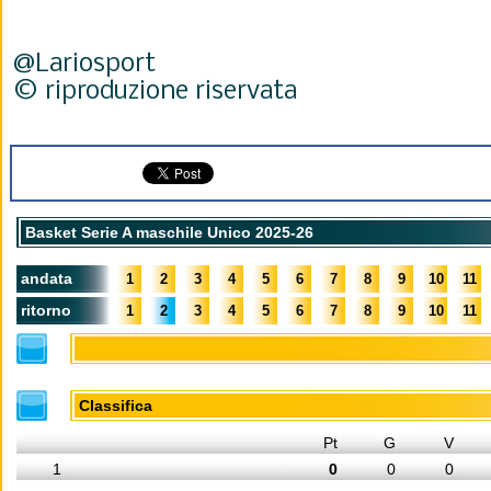
@Lariosport
© riproduzione riservata
Basket Serie A maschile Unico 2025-26
andata
1
2
3
4
5
6
7
8
9
10
11
ritorno
1
2
3
4
5
6
7
8
9
10
11
Classifica
Pt
G
V
1
0
0
0