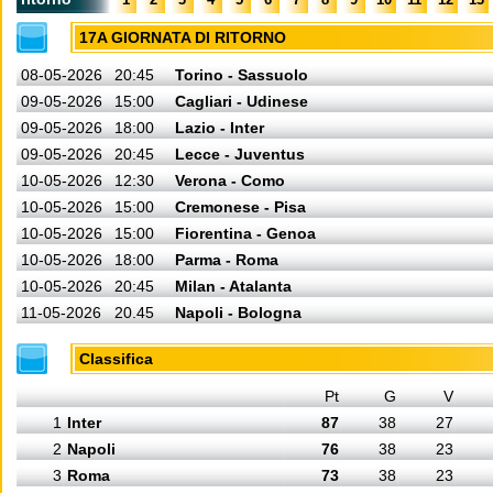
17A GIORNATA DI RITORNO
08-05-2026
20:45
Torino - Sassuolo
09-05-2026
15:00
Cagliari - Udinese
09-05-2026
18:00
Lazio - Inter
09-05-2026
20:45
Lecce - Juventus
10-05-2026
12:30
Verona - Como
10-05-2026
15:00
Cremonese - Pisa
10-05-2026
15:00
Fiorentina - Genoa
10-05-2026
18:00
Parma - Roma
10-05-2026
20:45
Milan - Atalanta
11-05-2026
20.45
Napoli - Bologna
Classifica
Pt
G
V
1
Inter
87
38
27
2
Napoli
76
38
23
3
Roma
73
38
23