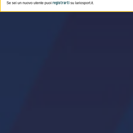
registrarti
Se sei un nuovo utente puoi
su lariosport.it.