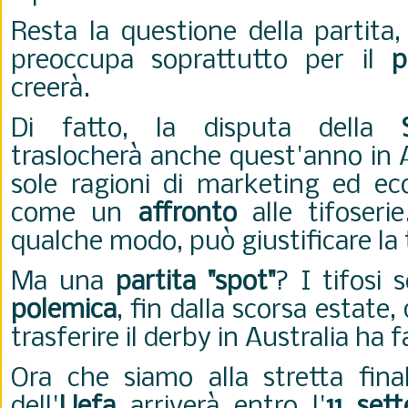
Resta la questione della partita
preoccupa soprattutto per il
p
creerà.
Di fatto, la disputa della
traslocherà anche quest'anno in 
sole ragioni di marketing ed ec
come un
affronto
alle tifoseri
qualche modo, può giustificare la 
Ma una
partita "spot"
? I tifosi 
polemica
, fin dalla scorsa estate,
trasferire il derby in Australia ha 
Ora che siamo alla stretta fina
dell'
Uefa
arriverà entro l'
11 set