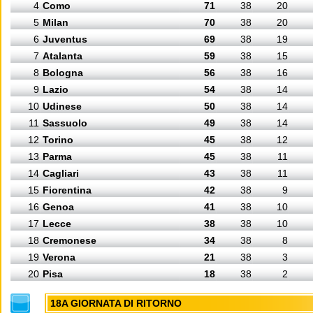
4
Como
71
38
20
5
Milan
70
38
20
6
Juventus
69
38
19
7
Atalanta
59
38
15
8
Bologna
56
38
16
9
Lazio
54
38
14
10
Udinese
50
38
14
11
Sassuolo
49
38
14
12
Torino
45
38
12
13
Parma
45
38
11
14
Cagliari
43
38
11
15
Fiorentina
42
38
9
16
Genoa
41
38
10
17
Lecce
38
38
10
18
Cremonese
34
38
8
19
Verona
21
38
3
20
Pisa
18
38
2
18A GIORNATA DI RITORNO