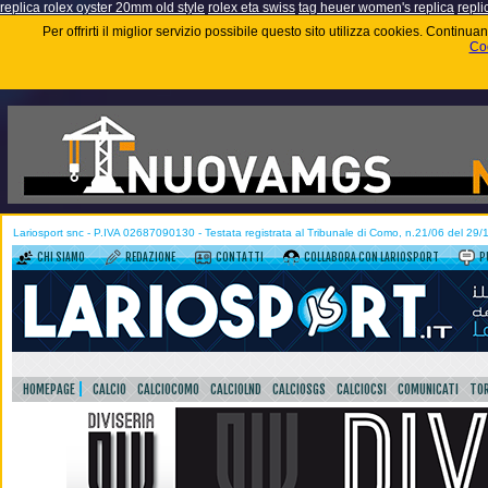
replica rolex oyster 20mm old style
rolex eta swiss
tag heuer women's replica
repli
Per offrirti il miglior servizio possibile questo sito utilizza cookies. Contin
Coo
Lariosport snc - P.IVA 02687090130 - Testata registrata al Tribunale di Como, n.21/06 del 29
CHI SIAMO
REDAZIONE
CONTATTI
COLLABORA CON LARIOSPORT
P
HOMEPAGE
CALCIO
CALCIOCOMO
CALCIOLND
CALCIOSGS
CALCIOCSI
COMUNICATI
TOR