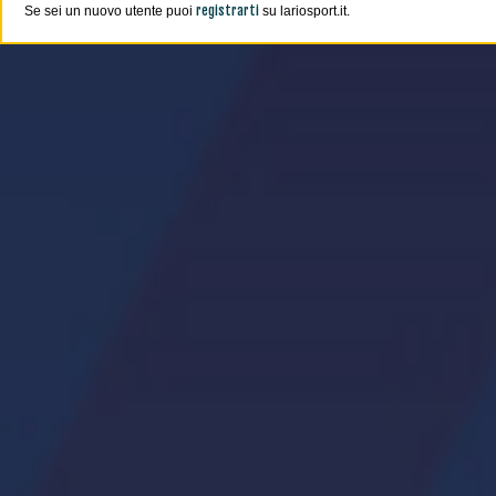
registrarti
Se sei un nuovo utente puoi
su lariosport.it.