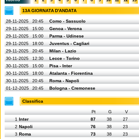
13A GIORNATA D'ANDATA
28-11-2025
20:45
Como - Sassuolo
29-11-2025
15:00
Genoa - Verona
29-11-2025
15:00
Parma - Udinese
29-11-2025
18:00
Juventus - Cagliari
29-11-2025
20:45
Milan - Lazio
30-11-2025
12:30
Lecce - Torino
30-11-2025
15:00
Pisa - Inter
30-11-2025
18:00
Atalanta - Fiorentina
30-11-2025
20:45
Roma - Napoli
01-12-2025
20:45
Bologna - Cremonese
Classifica
Pt
G
V
1
Inter
87
38
27
2
Napoli
76
38
23
3
Roma
73
38
23