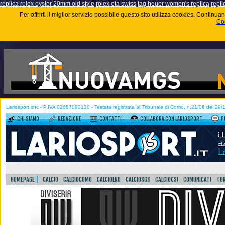
replica rolex oyster 20mm old style
rolex eta swiss
tag heuer women's replica
repli
Per offrirti il miglior servizio possibile questo sito utilizza cookies. Contin
Coo
Lariosport snc - P.IVA 02687090130 - Testata registrata al Tribunale di Como, n.21/06 del 29
CHI SIAMO
REDAZIONE
CONTATTI
COLLABORA CON LARIOSPORT
P
HOMEPAGE
CALCIO
CALCIOCOMO
CALCIOLND
CALCIOSGS
CALCIOCSI
COMUNICATI
TOR