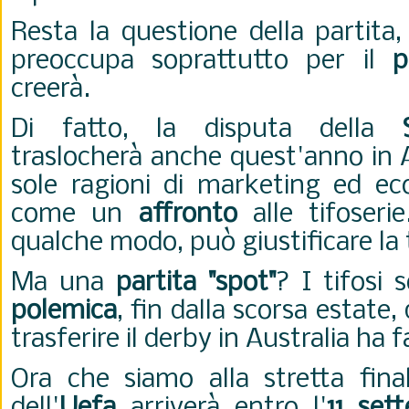
Resta la questione della partita
preoccupa soprattutto per il
p
creerà.
Di fatto, la disputa della
traslocherà anche quest'anno in 
sole ragioni di marketing ed ec
come un
affronto
alle tifoseri
qualche modo, può giustificare la 
Ma una
partita "spot"
? I tifosi 
polemica
, fin dalla scorsa estate,
trasferire il derby in Australia ha 
Ora che siamo alla stretta fina
dell'
Uefa
arriverà entro l'
11 set