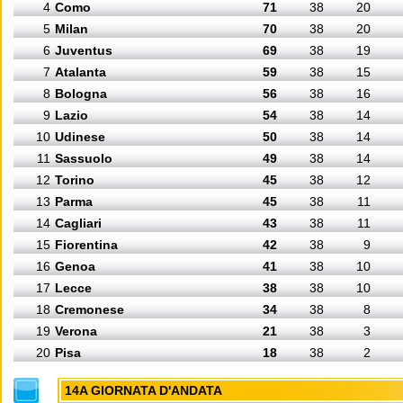
4
Como
71
38
20
5
Milan
70
38
20
6
Juventus
69
38
19
7
Atalanta
59
38
15
8
Bologna
56
38
16
9
Lazio
54
38
14
10
Udinese
50
38
14
11
Sassuolo
49
38
14
12
Torino
45
38
12
13
Parma
45
38
11
14
Cagliari
43
38
11
15
Fiorentina
42
38
9
16
Genoa
41
38
10
17
Lecce
38
38
10
18
Cremonese
34
38
8
19
Verona
21
38
3
20
Pisa
18
38
2
14A GIORNATA D'ANDATA