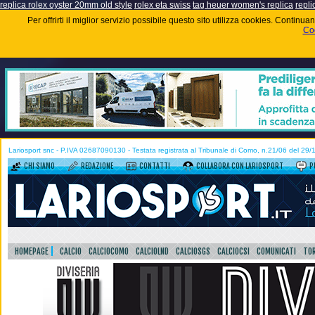
replica rolex oyster 20mm old style
rolex eta swiss
tag heuer women's replica
repli
Per offrirti il miglior servizio possibile questo sito utilizza cookies. Contin
Coo
Lariosport snc - P.IVA 02687090130 - Testata registrata al Tribunale di Como, n.21/06 del 29
CHI SIAMO
REDAZIONE
CONTATTI
COLLABORA CON LARIOSPORT
P
HOMEPAGE
CALCIO
CALCIOCOMO
CALCIOLND
CALCIOSGS
CALCIOCSI
COMUNICATI
TOR