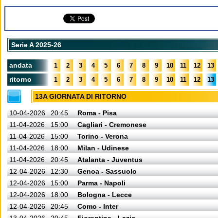
Serie A 2025-26
andata
1
2
3
4
5
6
7
8
9
10
11
12
13
ritorno
1
2
3
4
5
6
7
8
9
10
11
12
13
13A GIORNATA DI RITORNO
10-04-2026
20:45
Roma - Pisa
11-04-2026
15:00
Cagliari - Cremonese
11-04-2026
15:00
Torino - Verona
11-04-2026
18:00
Milan - Udinese
11-04-2026
20:45
Atalanta - Juventus
12-04-2026
12:30
Genoa - Sassuolo
12-04-2026
15:00
Parma - Napoli
12-04-2026
18:00
Bologna - Lecce
12-04-2026
20:45
Como - Inter