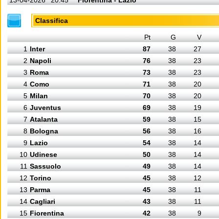
13-04-2026
20:45
Fiorentina - Lazio
Classifica
Pt
G
V
1
Inter
87
38
27
2
Napoli
76
38
23
3
Roma
73
38
23
4
Como
71
38
20
5
Milan
70
38
20
6
Juventus
69
38
19
7
Atalanta
59
38
15
8
Bologna
56
38
16
9
Lazio
54
38
14
10
Udinese
50
38
14
11
Sassuolo
49
38
14
12
Torino
45
38
12
13
Parma
45
38
11
14
Cagliari
43
38
11
15
Fiorentina
42
38
9