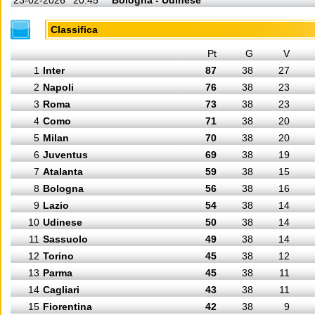
23-02-2026
20:45
Bologna - Udinese
Classifica
Pt
G
V
1
Inter
87
38
27
2
Napoli
76
38
23
3
Roma
73
38
23
4
Como
71
38
20
5
Milan
70
38
20
6
Juventus
69
38
19
7
Atalanta
59
38
15
8
Bologna
56
38
16
9
Lazio
54
38
14
10
Udinese
50
38
14
11
Sassuolo
49
38
14
12
Torino
45
38
12
13
Parma
45
38
11
14
Cagliari
43
38
11
15
Fiorentina
42
38
9