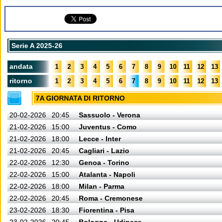
Serie A 2025-26
andata
1
2
3
4
5
6
7
8
9
10
11
12
13
ritorno
1
2
3
4
5
6
7
8
9
10
11
12
13
7A GIORNATA DI RITORNO
20-02-2026
20:45
Sassuolo - Verona
21-02-2026
15:00
Juventus - Como
21-02-2026
18:00
Lecce - Inter
21-02-2026
20:45
Cagliari - Lazio
22-02-2026
12:30
Genoa - Torino
22-02-2026
15:00
Atalanta - Napoli
22-02-2026
18:00
Milan - Parma
22-02-2026
20:45
Roma - Cremonese
23-02-2026
18:30
Fiorentina - Pisa