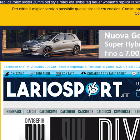
replica rolex oyster 20mm old style
rolex eta swiss
tag heuer women's replica
repli
Per offrirti il miglior servizio possibile questo sito utilizza cookies. Contin
Coo
Lariosport snc - P.IVA 02687090130 - Testata registrata al Tribunale di Como, n.21/06 del 29
CHI SIAMO
REDAZIONE
CONTATTI
COLLABORA CON LARIOSPORT
P
HOMEPAGE
CALCIO
CALCIOCOMO
CALCIOLND
CALCIOSGS
CALCIOCSI
COMUNICATI
TOR