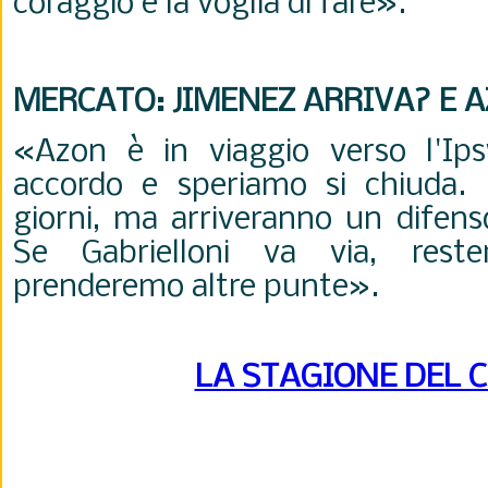
coraggio e la voglia di fare
».
MERCATO: JIMENEZ ARRIVA? E 
«Azon è in viaggio verso l'Ips
accordo e speriamo si chiuda.
giorni, ma a
rriveranno un difens
Se Gabrielloni va via, rest
prenderemo altre punte
».
LA STAGIONE DEL 