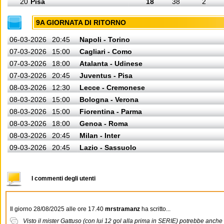
20
Pisa
18
38
2
9A GIORNATA DI RITORNO
06-03-2026
20:45
Napoli - Torino
07-03-2026
15:00
Cagliari - Como
07-03-2026
18:00
Atalanta - Udinese
07-03-2026
20:45
Juventus - Pisa
08-03-2026
12:30
Lecce - Cremonese
08-03-2026
15:00
Bologna - Verona
08-03-2026
15:00
Fiorentina - Parma
08-03-2026
18:00
Genoa - Roma
08-03-2026
20:45
Milan - Inter
09-03-2026
20:45
Lazio - Sassuolo
I commenti degli utenti
Il giorno 28/08/2025 alle ore 17.40
mrstramanz
ha scritto...
Visto il mister Gattuso (con lui 12 gol alla prima in SERIE) potrebbe anch