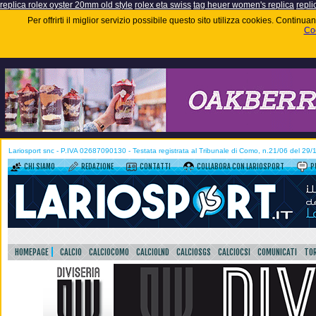
replica rolex oyster 20mm old style
rolex eta swiss
tag heuer women's replica
repli
Per offrirti il miglior servizio possibile questo sito utilizza cookies. Contin
Coo
Lariosport snc - P.IVA 02687090130 - Testata registrata al Tribunale di Como, n.21/06 del 29
CHI SIAMO
REDAZIONE
CONTATTI
COLLABORA CON LARIOSPORT
P
HOMEPAGE
CALCIO
CALCIOCOMO
CALCIOLND
CALCIOSGS
CALCIOCSI
COMUNICATI
TOR