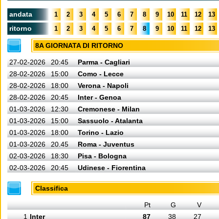
andata
1
2
3
4
5
6
7
8
9
10
11
12
13
ritorno
1
2
3
4
5
6
7
8
9
10
11
12
13
8A GIORNATA DI RITORNO
27-02-2026
20:45
Parma - Cagliari
28-02-2026
15:00
Como - Lecce
28-02-2026
18:00
Verona - Napoli
28-02-2026
20:45
Inter - Genoa
01-03-2026
12:30
Cremonese - Milan
01-03-2026
15:00
Sassuolo - Atalanta
01-03-2026
18:00
Torino - Lazio
01-03-2026
20.45
Roma - Juventus
02-03-2026
18:30
Pisa - Bologna
02-03-2026
20:45
Udinese - Fiorentina
Classifica
Pt
G
V
1
Inter
87
38
27