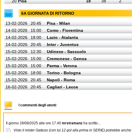
20
Pisa
18
38
2
6A GIORNATA DI RITORNO
13-02-2026
20:45
Pisa - Milan
14-02-2026
15:00
Como - Fiorentina
14-02-2026
18:00
Lazio - Atalanta
14-02-2026
20:45
Inter - Juventus
15-02-2026
12:30
Udinese - Sassuolo
15-02-2026
15:00
Cremonese - Genoa
15-02-2026
15:00
Parma - Verona
15-02-2026
18:00
Torino - Bologna
15-02-2026
20.45
Napoli - Roma
16-02-2026
20:45
Cagliari - Lecce
I commenti degli utenti
Il giorno 28/08/2025 alle ore 17.40
mrstramanz
ha scritto...
Visto il mister Gattuso (con lui 12 gol alla prima in SERIE) potrebbe anch