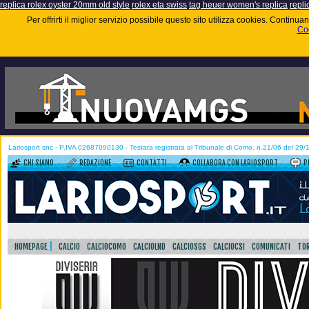
replica rolex oyster 20mm old style
rolex eta swiss
tag heuer women's replica
repli
Per offrirti il miglior servizio possibile questo sito utilizza cookies. Contin
Coo
Lariosport snc - P.IVA 02687090130 - Testata registrata al Tribunale di Como, n.21/06 del 29
CHI SIAMO
REDAZIONE
CONTATTI
COLLABORA CON LARIOSPORT
P
HOMEPAGE
CALCIO
CALCIOCOMO
CALCIOLND
CALCIOSGS
CALCIOCSI
COMUNICATI
TOR