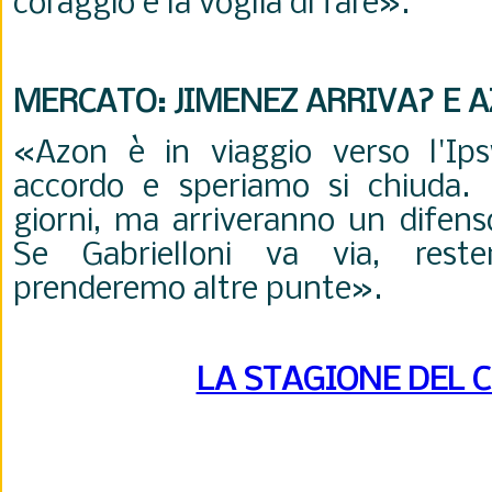
coraggio e la voglia di fare
».
MERCATO: JIMENEZ ARRIVA? E 
«Azon è in viaggio verso l'Ips
accordo e speriamo si chiuda.
giorni, ma a
rriveranno un difens
Se Gabrielloni va via, rest
prenderemo altre punte
».
LA STAGIONE DEL 