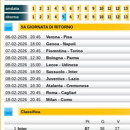
andata
1
2
3
4
5
6
7
8
9
10
11
12
13
ritorno
1
2
3
4
5
6
7
8
9
10
11
12
13
5A GIORNATA DI RITORNO
06-02-2026
20:45
Verona - Pisa
07-02-2026
18:00
Genoa - Napoli
07-02-2026
20:45
Fiorentina - Torino
08-02-2026
12:30
Bologna - Parma
08-02-2026
15:00
Lecce - Udinese
08-02-2026
18:00
Sassuolo - Inter
08-02-2026
20:45
Juventus - Lazio
09-02-2026
18:30
Atalanta - Cremonese
09-02-2026
20:45
Roma - Cagliari
18-02-2026
20.45
Milan - Como
Classifica
Pt
G
V
1
Inter
87
38
27