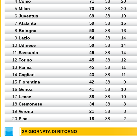
4
Como
71
38
20
5
Milan
70
38
20
6
Juventus
69
38
19
7
Atalanta
59
38
15
8
Bologna
56
38
16
9
Lazio
54
38
14
10
Udinese
50
38
14
11
Sassuolo
49
38
14
12
Torino
45
38
12
13
Parma
45
38
11
14
Cagliari
43
38
11
15
Fiorentina
42
38
9
16
Genoa
41
38
10
17
Lecce
38
38
10
18
Cremonese
34
38
8
19
Verona
21
38
3
20
Pisa
18
38
2
2A GIORNATA DI RITORNO