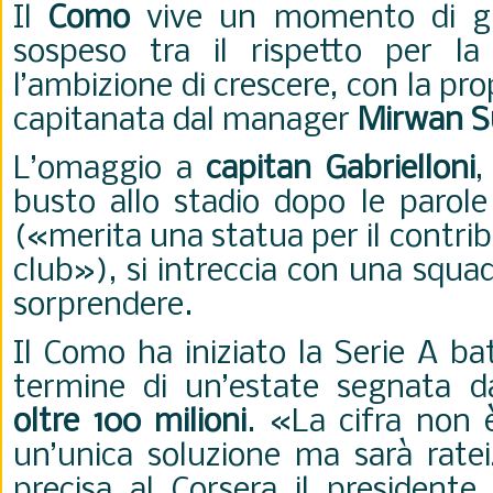
Il
Como
vive un momento di 
sospeso tra il rispetto per la
l’ambizione di crescere, con la pr
capitanata dal manager
Mirwan S
L’omaggio a
capitan Gabrielloni
,
busto allo stadio dopo le parole
(«merita una statua per il contri
club»), si intreccia con una squa
sorprendere.
Il Como ha iniziato la Serie A ba
termine di un’estate segnata
oltre 100 milioni
. «La cifra non 
un’unica soluzione ma sarà ratei
precisa al Corsera il president