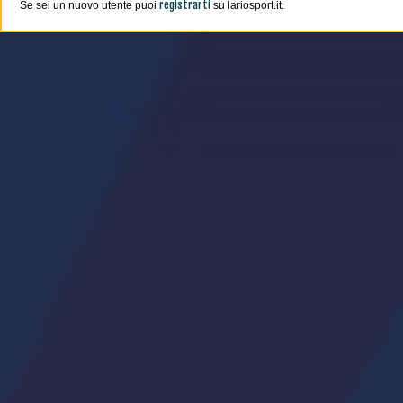
registrarti
Se sei un nuovo utente puoi
su lariosport.it.