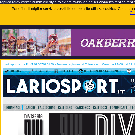
replica rolex oyster 20mm old style
rolex eta swiss
tag heuer women's replica
repli
Per offrirti il miglior servizio possibile questo sito utilizza cookies. Contin
Coo
Lariosport snc - P.IVA 02687090130 - Testata registrata al Tribunale di Como, n.21/06 del 29
CHI SIAMO
REDAZIONE
CONTATTI
COLLABORA CON LARIOSPORT
P
HOMEPAGE
CALCIO
CALCIOCOMO
CALCIOLND
CALCIOSGS
CALCIOCSI
COMUNICATI
TOR